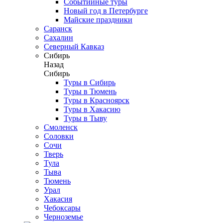
Событийные туры
Новый год в Петербурге
Майские праздники
Саранск
Сахалин
Северный Кавказ
Сибирь
Назад
Сибирь
Туры в Сибирь
Туры в Тюмень
Туры в Красноярск
Туры в Хакасию
Туры в Тыву
Смоленск
Соловки
Сочи
Тверь
Тула
Тыва
Тюмень
Урал
Хакасия
Чебоксары
Черноземье