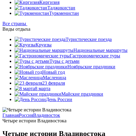
Киргизия
Таджикистан
Туркменистан
Все страны
Виды отдыха
Туристические поезда
Круизы
Национальные маршруты
Гастрономические туры
Туры с детьми
Ноябрьские праздники
Новый год
Масленица
23 февраля
8 марта
Майские праздники
День России
Главная
Россия
Владивосток
Четыре истории Владивостока
Четыре истории Владивостока