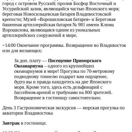
город с островом Русский; пролив Босфор Восточный и
Уссурийский залив, являющийся частью Японского моря;
береговая Новосильцевская батарея Владивостокской
крепости; Музей «Ворошиловская батарея» и Береговая
башенная артиллерийская батарея № 981 имени Клима
Ворошилова, являющаяся одним из уникальных
артиллерийских сооружений в мире.
~14:00 Окончание программы. Возвращение во Владивосток
или для желающих:
За доп. плату —
Посещение Приморского
Океанариума
– одного из крупнейших
океанариумов в мире! Прогулка по 70-метровому
подводному тоннелю подарит вам ощущение,
будто вы и правда находитесь на дне Японского
моря. Кроме того, здесь есть дельфинарий с
бассейном-ареной и трибунами на 800 зрителей.
Возвращение в гостиницу самостоятельно.
День 3
Гастрономическая экскурсия — морская прогулка по
акватории Владивостока
Завтрак
в гостинице.