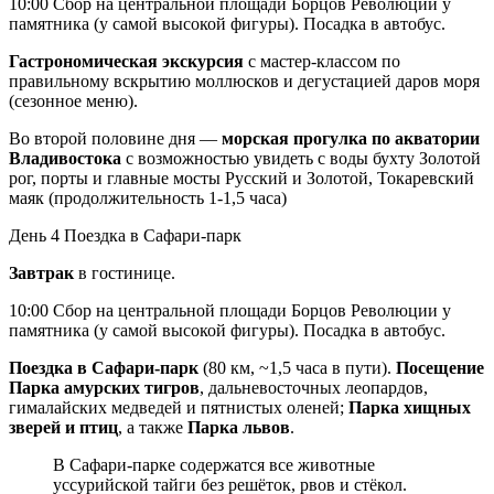
10:00 Сбор на центральной площади Борцов Революции у
памятника (у самой высокой фигуры). Посадка в автобус.
Гастрономическая экскурсия
с мастер-классом по
правильному вскрытию моллюсков и дегустацией даров моря
(сезонное меню).
Во второй половине дня —
морская прогулка по акватории
Владивостока
с возможностью увидеть с воды бухту Золотой
рог, порты и главные мосты Русский и Золотой, Токаревский
маяк (продолжительность 1-1,5 часа)
День 4
Поездка в Сафари-парк
Завтрак
в гостинице.
10:00 Сбор на центральной площади Борцов Революции у
памятника (у самой высокой фигуры). Посадка в автобус.
Поездка в Сафари-парк
(80 км, ~1,5 часа в пути).
Посещение
Парка амурских тигров
, дальневосточных леопардов,
гималайских медведей и пятнистых оленей;
Парка хищных
зверей и птиц
, а также
Парка львов
.
В Сафари-парке содержатся все животные
уссурийской тайги без решёток, рвов и стёкол.