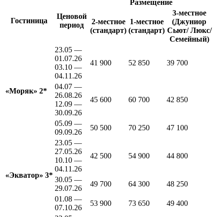
Размещение
3-местное
Ценовой
Гостиница
2-местное
1-местное
(Джуниор
период
(стандарт)
(стандарт)
Сьют/ Люкс/
Семейный)
23.05 —
01.07.26
41 900
52 850
39 700
03.10 —
04.11.26
04.07 —
«Моряк» 2*
26.08.26
45 600
60 700
42 850
12.09 —
30.09.26
05.09 —
50 500
70 250
47 100
09.09.26
23.05 —
27.05.26
42 500
54 900
44 800
10.10 —
04.11.26
«Экватор» 3*
30.05 —
49 700
64 300
48 250
29.07.26
01.08 —
53 900
73 650
49 400
07.10.26