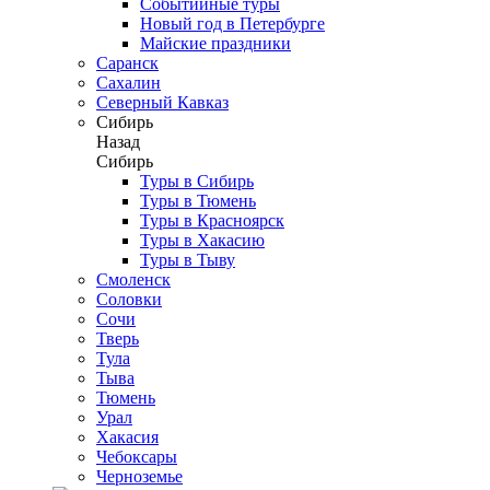
Событийные туры
Новый год в Петербурге
Майские праздники
Саранск
Сахалин
Северный Кавказ
Сибирь
Назад
Сибирь
Туры в Сибирь
Туры в Тюмень
Туры в Красноярск
Туры в Хакасию
Туры в Тыву
Смоленск
Соловки
Сочи
Тверь
Тула
Тыва
Тюмень
Урал
Хакасия
Чебоксары
Черноземье