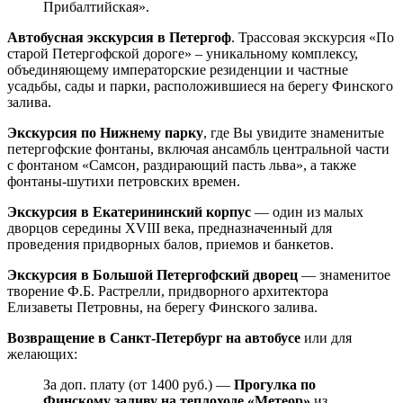
Прибалтийская».
Автобусная экскурсия в Петергоф
. Трассовая экскурсия «По
старой Петергофской дороге» – уникальному комплексу,
объединяющему императорские резиденции и частные
усадьбы, сады и парки, расположившиеся на берегу Финского
залива.
Экскурсия по Нижнему парку
, где Вы увидите знаменитые
петергофские фонтаны, включая ансамбль центральной части
с фонтаном «Самсон, раздирающий пасть льва», а также
фонтаны-шутихи петровских времен.
Экскурсия в Екатерининский корпус
— один из малых
дворцов середины XVIII века, предназначенный для
проведения придворных балов, приемов и банкетов.
Экскурсия в Большой Петергофский дворец
— знаменитое
творение Ф.Б. Растрелли, придворного архитектора
Елизаветы Петровны, на берегу Финского залива.
Возвращение в Санкт-Петербург на автобусе
или для
желающих:
За доп. плату (от 1400 руб.) —
Прогулка по
Финскому заливу на теплоходе «Метеор»
из