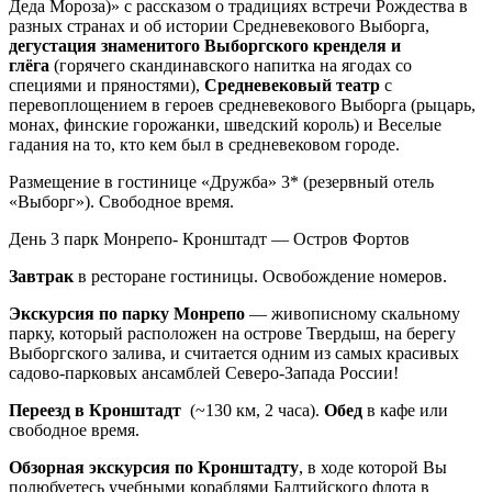
Деда Мороза)» с рассказом о традициях встречи Рождества в
разных странах и об истории Средневекового Выборга,
дегустация знаменитого Выборгского кренделя и
глёга
(горячего скандинавского напитка на ягодах со
специями и пряностями),
Средневековый театр
с
перевоплощением в героев средневекового Выборга (рыцарь,
монах, финские горожанки, шведский король) и Веселые
гадания на то, кто кем был в средневековом городе.
Размещение в гостинице «Дружба» 3* (резервный отель
«Выборг»). Свободное время.
День 3
парк Монрепо- Кронштадт — Остров Фортов
Завтрак
в ресторане гостиницы. Освобождение номеров.
Экскурсия по парку Монрепо
— живописному скальному
парку, который расположен на острове Твердыш, на берегу
Выборгского залива, и считается одним из самых красивых
садово-парковых ансамблей Северо-Запада России!
Переезд в Кронштадт
(~130 км, 2 часа).
Обед
в кафе или
свободное время.
Обзорная экскурсия по Кронштадту
, в ходе которой Вы
полюбуетесь учебными кораблями Балтийского флота в