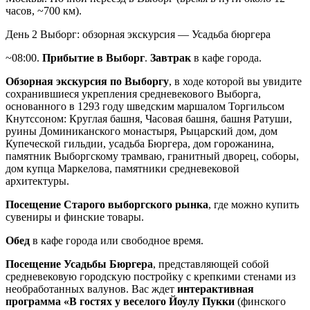
часов, ~700 км).
День 2
Выборг: обзорная экскурсия — Усадьба бюргера
~08:00.
Прибытие в Выборг
.
Завтрак
в кафе города.
Обзорная экскурсия по Выборгу
, в ходе которой вы увидите
сохранившиеся укрепления средневекового Выборга,
основанного в 1293 году шведским маршалом Торгильсом
Кнутссоном: Круглая башня, Часовая башня, башня Ратуши,
руины Доминиканского монастыря, Рыцарский дом, дом
Купеческой гильдии, усадьба Бюргера, дом горожанина,
памятник Выборгскому трамваю, гранитный дворец, соборы,
дом купца Маркелова, памятники средневековой
архитектуры.
Посещение Старого выборгского рынка
, где можно купить
сувениры и финские товары.
Обед
в кафе города или свободное время.
Посещение Усадьбы Бюргера
, представляющей собой
средневековую городскую постройку с крепкими стенами из
необработанных валунов. Вас ждет
интерактивная
программа «В гостях у веселого Йоулу Пукки
(финского