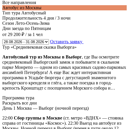
Все направления
Автобус из Москвы
Тип тура
Автобусный
Продолжительность
4 дня / 3 ночи
Сезон
Лето-Осень-Зима
Дни заезда
по Пятницам
от 29 200 ₽
/ за 1 чел
Оставить заявку
Тур «Средневековая сказка Выборга»
Автобусный тур из Москвы в Выборг
, где Вы осмотрите
средневековый Выборгский замок и побываете в скальном
парке Монрепо — одном из самых красивых садово-парковых
ансамблей Петербурга! А еще Вас ждет интерактивная
программа в Усадьбе бюргера с дегустацией знаменитого
выборгского кренделя и глёга, а также поездка в город-
крепость Кронштадт с посещением Морского собора и…
Программа тура
Раскрыть все дни
День 1
Москва — Выборг (ночной переезд)
22:00
Сбор группы в Москве
(ст. метро «ВДНХ» — стоянка
справа от гостиницы «Космос»). 22:30 Выезд на автобусе из
Москвы. Ночной переезд в Выборг (время в пути около 12