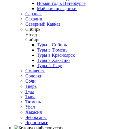
Новый год в Петербурге
Майские праздники
Саранск
Сахалин
Северный Кавказ
Сибирь
Назад
Сибирь
Туры в Сибирь
Туры в Тюмень
Туры в Красноярск
Туры в Хакасию
Туры в Тыву
Смоленск
Соловки
Сочи
Тверь
Тула
Тыва
Тюмень
Урал
Хакасия
Чебоксары
Черноземье
Белоруссия