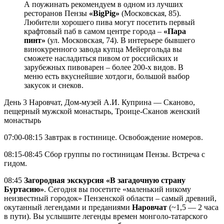
А поужинать рекомендуем в одном из лучших
ресторанов Пензы
«BigPig»
(Московская, 85).
Любители хорошего пива могут посетить первый
крафтовый паб в самом центре города –
«Пара
пинт»
(ул. Московская, 74). В интерьере бывшего
винокуренного завода купца Мейергольда вы
сможете насладиться пивом от российских и
зарубежных пивоварен – более 200-х видов. В
меню есть вкуснейшие хотдоги, большой выбор
закусок и снеков.
День 3
Наровчат, Дом-музей А.И. Куприна — Сканово,
пещерный мужской монастырь, Троице-Сканов женский
монастырь
07:00-08:15 Завтрак в гостинице. Освобождение номеров.
08:15-08:45 Сбор группы по гостиницам Пензы. Встреча с
гидом.
08:45
Загородная экскурсия «В загадочную страну
Буртасию»
. Сегодня вы посетите «маленький никому
неизвестный городок» Пензенской области – самый древний,
окутанный легендами и преданиями
Наровчат
(~1,5 — 2 часа
в пути). Вы услышите легенды времен монголо-татарского