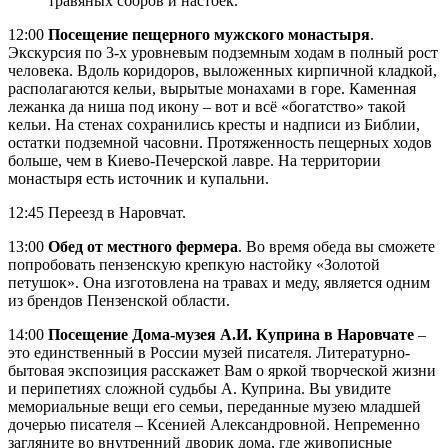
травяных сборов и настоек.
12:00
Посещение пещерного мужского монастыря
.
Экскурсия по 3-х уровневым подземным ходам в полный рост
человека. Вдоль коридоров, выложенных кирпичной кладкой,
располагаются кельи, вырытые монахами в горе. Каменная
лежанка да ниша под икону – вот и всё «богатство» такой
кельи. На стенах сохранились кресты и надписи из Библии,
остатки подземной часовни. Протяженность пещерных ходов
больше, чем в Киево-Печерской лавре. На территории
монастыря есть источник и купальни.
12:45 Переезд в Наровчат.
13:00
Обед от местного фермера
. Во время обеда вы сможете
попробовать пензенскую крепкую настойку «Золотой
петушок». Она изготовлена на травах и меду, является одним
из брендов Пензенской области.
14:00
Посещение Дома-музея А.И. Куприна в Наровчате
–
это единственный в России музей писателя. Литературно-
бытовая экспозиция расскажет Вам о яркой творческой жизни
и перипетиях сложной судьбы А. Куприна. Вы увидите
мемориальные вещи его семьи, переданные музею младшей
дочерью писателя – Ксенией Александровной. Непременно
загляните во внутренний дворик дома, где живописные