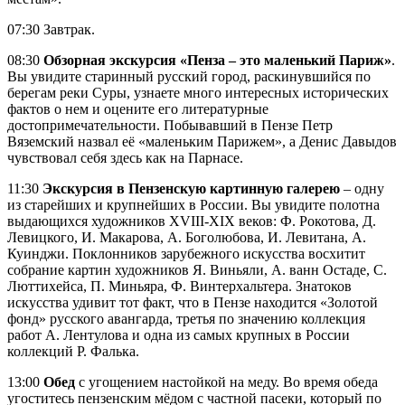
07:30 Завтрак.
08:30
Обзорная экскурсия «Пенза – это маленький Париж»
.
Вы увидите старинный русский город, раскинувшийся по
берегам реки Суры, узнаете много интересных исторических
фактов о нем и оцените его литературные
достопримечательности. Побывавший в Пензе Петр
Вяземский назвал её «маленьким Парижем», а Денис Давыдов
чувствовал себя здесь как на Парнасе.
11:30
Экскурсия в Пензенскую картинную галерею
– одну
из старейших и крупнейших в России. Вы увидите полотна
выдающихся художников XVIII-XIX веков: Ф. Рокотова, Д.
Левицкого, И. Макарова, А. Боголюбова, И. Левитана, А.
Куинджи. Поклонников зарубежного искусства восхитит
собрание картин художников Я. Виньяли, А. ванн Остаде, С.
Люттихейса, П. Миньяра, Ф. Винтерхальтера. Знатоков
искусства удивит тот факт, что в Пензе находится «Золотой
фонд» русского авангарда, третья по значению коллекция
работ А. Лентулова и одна из самых крупных в России
коллекций Р. Фалька.
13:00
Обед
с угощением настойкой на меду. Во время обеда
угоститесь пензенским мёдом с частной пасеки, который по