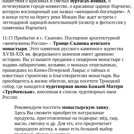
нашествия о красивых и смелых
буртасах-воинах
, о
исчезнувшем городе-княжестве, о красавице царице Нарчатке,
которую восхищенный хан назвал «женщиной-богатырем». А
в конце пути на берегу реки Мокши Вас ждет встреча с
легендарной царицей-воительницей (осмотр и фотосессия у
памятника Нарчатке).
11:15 Прибытие в с. Сканово. Посещение архитектурной
«жемчужины России» –
Троице-Сканова женского
монастыря
. Этот памятник русского каменного зодчества
XVIII-XIX вв. федерального значения имеет древнюю
историю. Вы услышите предания о пещерном монастыре с
ходами-лабиринтами, кельями; о монахах отшельниках,
пришедших из Киево-Печерской Лавры; о тайных и
известных строителях и благотворителях монастыря. Вы
приобщитесь к жизни обители, когда посетите Троицкий
собор, где находится
чудотворная икона Божьей Матери
«Трубчевская»
, внесенная в список чудотворных икон
России.
Рекомендуем посетить
монастырскую лавку
.
Здесь Вы сможете приобрести натуральные
продукты, приготовленные на подворье: мёд, сыр,
масло, сметану и др. Для тех, кто предпочитает
природную аптеку, в лавке есть большой выбор