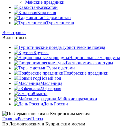
Майские праздники
Казахстан
Киргизия
Таджикистан
Туркменистан
Все страны
Виды отдыха
Туристические поезда
Круизы
Национальные маршруты
Гастрономические туры
Туры с детьми
Ноябрьские праздники
Новый год
Масленица
23 февраля
8 марта
Майские праздники
День России
Главная
Россия
Пенза
По Лермонтовским и Купринским местам