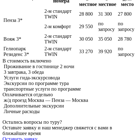
номера
местное
местное
место
2-м стандарт
28 800
31 300
27 800
TWIN
Пенза 3*
по
по
2-м комфорт
29 550
запросу
запросу
2-м стандарт
Вояж 3*
30 050
35 050
28 780
TWIN
Гелиопарк
2-м стандарт
по
33 270
39 920
Резиденс 3*
TWIN
запросу
В стоимость
включено
Проживание в гостинице 2 ночи
3 завтрака, 3 обеда
Услуги гида-экскурсовода
Экскурсии по программе тура
транспортные услуги по программе
Оплачивается
отдельно
ж/д проезд Москва — Пенза — Москва
Дополнительные экскурсии
Личные расходы
Остались вопросы по туру?
Оставьте заявку и наш менеджер свяжется с вами в
ближайшее время
Оставить заявку