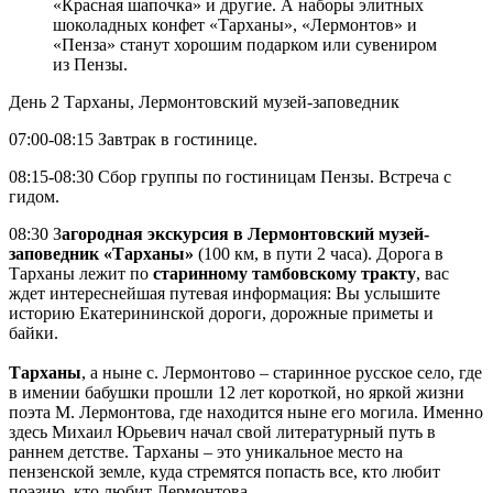
«Красная шапочка» и другие. А наборы элитных
шоколадных конфет «Тарханы», «Лермонтов» и
«Пенза» станут хорошим подарком или сувениром
из Пензы.
День 2
Тарханы, Лермонтовский музей-заповедник
07:00-08:15 Завтрак в гостинице.
08:15-08:30 Сбор группы по гостиницам Пензы. Встреча с
гидом.
08:30 З
агородная экскурсия в Лермонтовский музей-
заповедник «Тарханы»
(100 км, в пути 2 часа). Дорога в
Тарханы лежит по
старинному тамбовскому тракту
, вас
ждет интереснейшая путевая информация: Вы услышите
историю Екатерининской дороги, дорожные приметы и
байки.
Тарханы
, а ныне с. Лермонтово – старинное русское село, где
в имении бабушки прошли 12 лет короткой, но яркой жизни
поэта М. Лермонтова, где находится ныне его могила. Именно
здесь Михаил Юрьевич начал свой литературный путь в
раннем детстве. Тарханы – это уникальное место на
пензенской земле, куда стремятся попасть все, кто любит
поэзию, кто любит Лермонтова.