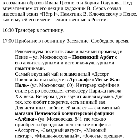
в создании образов Ивана Грозного и Бориса Годунова. Под
впечатлением от его лекции художник В. Серов создал
известный эскиз «Пётр I». Памятник В. Ключевскому в Пензе,
как и музей его имени – единственные в России.
16:30 Трансфер в гостиницу.
17:00 Прибытие в гостиницу. Заселение. Свободное время.
Рекомендуем посетить самый важный променад в
Пензе – ул. Московскую –
Пензенский Арбат
с
его архитектурными и историко-культурными
памятниками.
Самый вкусный чай и знаменитый «Десерт
Павловой» вы найдёте в
Арт-кафе «Месье Жан
Поль»
(ул. Московская, 60). Интерьер кофейни в
стиле ретро воссоздает атмосферу Парижа начала
XX века. Вечером здесь звучит живая музыка. Для
тех, кто любит покрепче, есть винный зал.
Для истинных любителей конфет — фирменный
магазин Пензенской кондитерской фабрики
«Алёнка»
(ул. Московская, 84), где можно
приобрести брендовые пензенские конфеты:
«Ассорти», «Звездный август», «Медовый
нектар», «Мишка-косолапый», «Золотые орешки»,