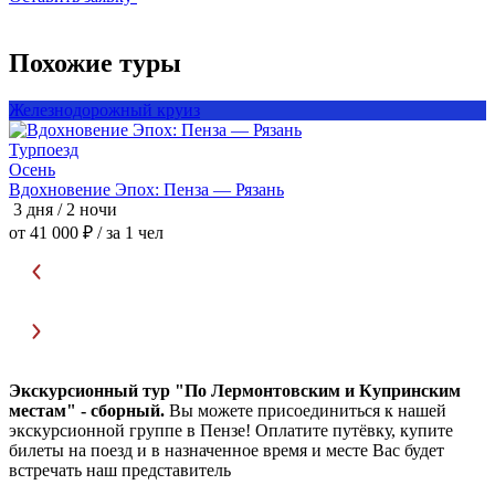
Похожие туры
Железнодорожный круиз
А
Турпоезд
Л
Осень
Вдохновение Эпох: Пенза — Рязань
3 дня / 2 ночи
6
от 41 000 ₽
/ за 1 чел
о
Экскурсионный тур "По Лермонтовским и Купринским
местам" - сборный.
Вы можете присоединиться к нашей
экскурсионной группе в Пензе! Оплатите путёвку, купите
билеты на поезд и в назначенное время и месте Вас будет
встречать наш представитель