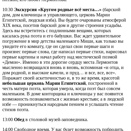
10:30
Экскурсия «Кругом родные всё места…»
(барский
дом, дом ключницы и управляющего, церковь Марии
Египетской, людская изба). Вы будете очарованы атмосферой
XIX века, посетив барский дом и другие строения усадьбы.
Здесь вы встретитесь с подлинными вещами, которых
касалась рука поэта и его бабушки. Вас ждет удивительное
погружение в мир детства маленького Миши, как только вы
увидите его комнату, где он сделал свои первые шаги и
произнес первые слова, где написал первые стихи, нарисовал
первые картины и начал работу над мистической поэмой
«Демон». Именно в эти дорогие сердцу места Лермонтов
мысленно возвращался вновь и вновь, вспоминая «и отца, и
дом родной, и высокие качели, и пруд… и все, все, все».
Поражает своей аскетичностью и, в то же время, красотой
небольшая церковь Марии Египетской
, построенной в
честь матери поэта, которая умерла, когда поэт был совсем
маленьким. В доме конторщика и ключницы у вас появится
возможность познакомиться с жизнью крестьян; а в людской
избе — проникнуться народным пением и услышать чтение
стихов поэта.
13:00
Обед
в столовой музей-заповедника.
14:00 Свободное время. У вас будет возможность побродить