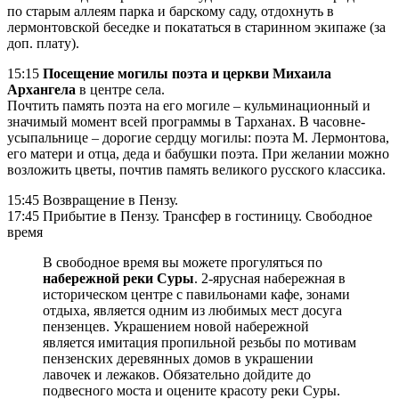
по старым аллеям парка и барскому саду, отдохнуть в
лермонтовской беседке и покататься в старинном экипаже (за
доп. плату).
15:15
Посещение могилы поэта и церкви Михаила
Архангела
в центре села.
Почтить память поэта на его могиле – кульминационный и
значимый момент всей программы в Тарханах. В часовне-
усыпальнице – дорогие сердцу могилы: поэта М. Лермонтова,
его матери и отца, деда и бабушки поэта. При желании можно
возложить цветы, почтив память великого русского классика.
15:45 Возвращение в Пензу.
17:45 Прибытие в Пензу. Трансфер в гостиницу. Свободное
время
В свободное время вы можете прогуляться по
набережной реки Суры
. 2-ярусная набережная в
историческом центре с павильонами кафе, зонами
отдыха, является одним из любимых мест досуга
пензенцев. Украшением новой набережной
является имитация пропильной резьбы по мотивам
пензенских деревянных домов в украшении
лавочек и лежаков. Обязательно дойдите до
подвесного моста и оцените красоту реки Суры.