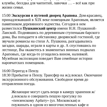
клумбы, беседка для чаепитий, лавочки … – всё как при
жизни семьи.
15:00
Экскурсия в путевой дворец Арапова
. Дом-красавец,
принадлежавший в XIX веке помещикам Араповым, является
памятником деревянного зодчества. Сегодня в нем
разместился
Пушкинский центр
имени Н.Н. Пушкиной-
Ланской. Поднявшись по деревянным ступенькам барского
дома, Вы попадаете в обстановку дворянской гостиной, где
звучали романсы на стихи А. Пушкина, разгадывались
загадки, шарады, играли в карты и др. А спустившись по
лестнице, Вы окажетесь в знаменитых винных подвалах
Араповых, где когда-то угощались вином, наливкой.
Музейная экспозиция поведает Вам семейные истории
наровчатских помещиков.
16:00 Переезд в Пензу.
18:30 Прибытие в Пензу. Трансфер на ж/д вокзал. Окончание
экскурсионного обслуживания. Свободное время до
отправления поезда.
Желающие могут сдать вещи в камеру хранения ж/
д вокзала и совершить пешую прогулку по
«пензенскому Арбату» (ул. Московская) и
поужинать в одном из многочисленных кафе и