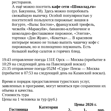
ресторанов.
А ещё можно посетить
кафе сети «Шоколад.ru»
(ул. Бакунина, 58). Здесь можно попробовать
свежайшую выпечку. Особой популярностью у
посетителей пользуются пирожные: вишня в
йогурте, «Вальс Бостон», французский трюфель,
чизкейк «Маракуйя», бананово-клубничное и
шоколадно-фисташковое пирожное, «Элегия»,
тортики «Дон Жуан», «Кокетка»… В красивом
интерьере можно не только выпить чашечку кофе с
пирожным, но и полноценно поужинать. Есть
большой выбор салатов и горячих блюд.
19:43 отправление поезда 131Е Орск — Москва (прибытие в
10:29 на следующий день на Павелецкий вокзал)
21:35 отправление поезда 052М «Сура» Пенза — Москва
(прибытие в 07:53 на следующий день на Казанский вокзал).
Время и порядок предоставления туристских услуг,
заявленных в программе, могут меняться при сохранении их
объема и качества.
Стоимость тура
Цены на 1 человека за тур (руб.)
Цены 2026 г.
Категория
Гостиница
2-
1-
доп.