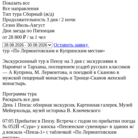
Показать все
Все направления
Тип тура
Сборный (ж/д)
Продолжительность
3 дня / 2 ночи
Сезон
Июль-Август
Дни заезда
по Пятницам
от 28 800 ₽
/ за 1 чел
Оставить заявку
тур «По Лермонтовским и Купринским местам»
Экскурсионный тур в Пензу на 3 дня с экскурсиями в
Наровчат и Тарханы, посещением усадеб русских классиков
— А Куприна, М. Лермонтова, и поездкой в Сканово в
мужской пещерный монастырь и Троице-Сканов женский
монастырь.
Программа тура
Раскрыть все дни
День 1
Пенза: обзорная экскурсия, Картинная галерея, Музей
Мейерхольда, музей историка В. Ключевского
07:05 Прибытие в Пензу. Встреча с гидом по прибытии поезда
№ 052Й «Сура» у киоска «Пензенские сувениры» в здании ж/
д вокзала «Пенза-1» с табличкой «По Лермонтовским
местам».