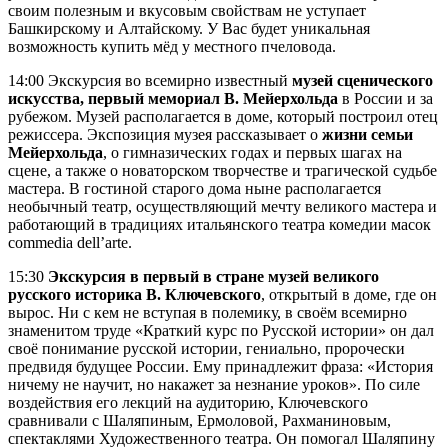
своим полезным и вкусовым свойствам не уступает
Башкирскому и Алтайскому. У Вас будет уникальная
возможность купить мёд у местного пчеловода.
14:00 Экскурсия во всемирно известный
музей сценического
искусства, первый мемориал В. Мейерхольда
в России и за
рубежом. Музей располагается в доме, который построил отец
режиссера. Экспозиция музея рассказывает о
жизни семьи
Мейерхольда
, о гимназических годах и первых шагах на
сцене, а также о новаторском творчестве и трагической судьбе
мастера. В гостиной старого дома ныне располагается
необычный театр, осуществляющий мечту великого мастера и
работающий в традициях итальянского театра комедии масок
commedia dell’arte.
15:30
Экскурсия в первый в стране музей великого
русского историка В. Ключевского
, открытый в доме, где он
вырос. Ни с кем не вступая в полемику, в своём всемирно
знаменитом труде «Краткий курс по Русской истории» он дал
своё понимание русской истории, гениально, пророчески
предвидя будущее России. Ему принадлежит фраза: «История
ничему не научит, но накажет за незнание уроков». По силе
воздействия его лекций на аудиторию, Ключевского
сравнивали с Шаляпиным, Ермоловой, Рахманиновым,
спектаклями Художественного театра. Он помогал Шаляпину