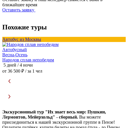
ближайшее время
Оставить заявку
Похожие туры
Автобус из Москвы
Автобусный
Весна-Осень
Т
Народов сплав непобедим
В
5 дней / 4 ночи
3
от 36 500 ₽
/ за 1 чел
о
Экскурсионный тур "Их знает весь мир: Пушкин,
Лермонтов, Мейерхольд" - сборный.
Вы можете
присоединиться к нашей экскурсионной группе в Пензе!
Оплатите путёвку, купите билеты на поезд (туда - до Пензы,