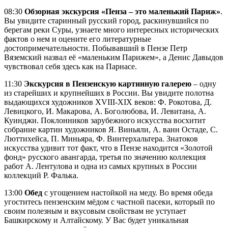
08:30
Обзорная экскурсия «Пенза – это маленький Париж»
.
Вы увидите старинный русский город, раскинувшийся по
берегам реки Суры, узнаете много интересных исторических
фактов о нем и оцените его литературные
достопримечательности. Побывавший в Пензе Петр
Вяземский назвал её «маленьким Парижем», а Денис Давыдов
чувствовал себя здесь как на Парнасе.
11:30
Экскурсия в Пензенскую картинную галерею
– одну
из старейших и крупнейших в России. Вы увидите полотна
выдающихся художников XVIII-XIX веков: Ф. Рокотова, Д.
Левицкого, И. Макарова, А. Боголюбова, И. Левитана, А.
Куинджи. Поклонников зарубежного искусства восхитит
собрание картин художников Я. Виньяли, А. ванн Остаде, С.
Люттихейса, П. Миньяра, Ф. Винтерхальтера. Знатоков
искусства удивит тот факт, что в Пензе находится «Золотой
фонд» русского авангарда, третья по значению коллекция
работ А. Лентулова и одна из самых крупных в России
коллекций Р. Фалька.
13:00
Обед
с угощением настойкой на меду. Во время обеда
угоститесь пензенским мёдом с частной пасеки, который по
своим полезным и вкусовым свойствам не уступает
Башкирскому и Алтайскому. У Вас будет уникальная