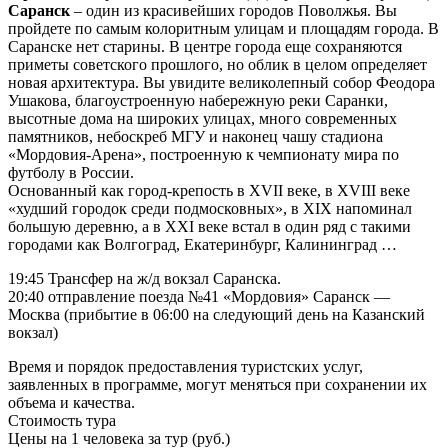
Саранск
– один из красивейших городов Поволжья. Вы
пройдете по самым колоритным улицам и площадям города. В
Саранске нет старины. В центре города еще сохраняются
приметы советского прошлого, но облик в целом определяет
новая архитектура. Вы увидите великолепный собор Феодора
Ушакова, благоустроенную набережную реки Саранки,
высотные дома на широких улицах, много современных
памятников, небоскреб МГУ и наконец чашу стадиона
«Мордовия-Арена», построенную к чемпионату мира по
футболу в России.
Основанный как город-крепость в XVII веке, в XVIII веке
«худший городок среди подмосковных», в XIX напоминал
большую деревню, а в XXI веке встал в один ряд с такими
городами как Волгоград, Екатеринбург, Калининград …
19:45 Трансфер на ж/д вокзал Саранска.
20:40 отправление поезда №41 «Мордовия» Саранск —
Москва (прибытие в 06:00 на следующий день на Казанский
вокзал)
Время и порядок предоставления туристских услуг,
заявленных в программе, могут меняться при сохранении их
объема и качества.
Стоимость тура
Цены на 1 человека за тур (руб.)