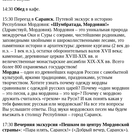
14:30
Обед
в кафе.
15:30 Переезд в
Саранск
. Путевой экскурс в историю
Республики Мордовия:
«Шумбратада, Мордовия!»
(Здравствуй, Мордовия). Мордовия – это уникальная природа
междуречья Оки и Суры с озерами, чистейшими родниками,
заповедными хвойными и широколиственными лесами, это
памятники истории и архитектуры: древние курганы (2 век до
н.э. – 1 век н.э.), остатки оборонительных валов XVII века;
каменные, деревянные церкви XVIII-XIX вв. и
величественные монастырские ансамбли XIX-XX вв. Всего
более 800 охраняемых государством!
Мордва
– один из древнейших народов России с самобытной
культурой, яркими традициями, праздниками, устным
творчеством. Хотите узнать почему одежду мордвы
сравнивали с одеждой русских царей? Почему «один мордвин
– это песня, а два мордвина – это хор»? Почему с мордвою
дружить считалось «грехом» на Руси? И как понять какая у
тебя фамилия: русская или мордовская? На все эти вопросы
Вы услышите ответы. Под звуки мордовских песен мы будем
въезжать в столицу Республики – город Саранск.
17:30
Вечерняя экскурсия «Пешком по центру Мордовской
страны»
: «Пара илять, Саранск!» («Добрый вечер, Саранск»).