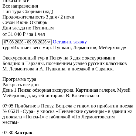
Показать все
Все направления
Тип тура
Сборный (ж/д)
Продолжительность
3 дня / 2 ночи
Сезон
Июнь-Октябрь
Дни заезда
по Пятницам
от 31 040 ₽
/ за 1 чел
Оставить заявку
тур «Их знает весь мир: Пушкин, Лермонтов, Мейерхольд»
Экскурсионный тур в Пензу на 3 дня с экскурсиями в
Болдино и Тарханы, посещением усадеб русских классиков —
М. Лермонтова и А. Пушкина, и поездкой в Саранск.
Программа тура
Раскрыть все дни
День 1
Пенза: обзорная экскурсия, Картинная галерея, Музей
Мейерхольда, музей историка В. Ключевского
07:05 Прибытие в Пензу. Встреча с гидом по прибытии поезда
№ 052Й «Сура» у киоска «Пензенские сувениры» в здании ж/
д вокзала «Пенза-1» с табличкой «По Лермонтовским
местам».
07:30
Завтрак
.