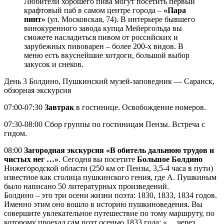
Любители хорошего пива могут посетить первый
крафтовый паб в самом центре города –
«Пара
пинт»
(ул. Московская, 74). В интерьере бывшего
винокуренного завода купца Мейергольда вы
сможете насладиться пивом от российских и
зарубежных пивоварен – более 200-х видов. В
меню есть вкуснейшие хотдоги, большой выбор
закусок и снеков.
День 3
Болдино, Пушкинский музей-заповедник — Саранск,
обзорная экскурсия
07:00-07:30
Завтрак
в гостинице. Освобождение номеров.
07:30-08:00 Сбор группы по гостиницам Пензы. Встреча с
гидом.
08:00
Загородная экскурсия «В обитель дальнюю трудов и
чистых нег …»
. Сегодня вы посетите
Большое Болдино
Нижегородской области (250 км от Пензы, 3,5-4 часа в пути)
известное как столица пушкинского гения, где А. Пушкиным
было написано 50 литературных произведений.
Болдино – это три осени жизни поэта: 1830, 1833, 1834 годов.
Именно этим оно вошло в историю пушкиноведения. Вы
совершите увлекательное путешествие по тому маршруту, по
которому проехал сам поэт осенью 1833 года: «… через