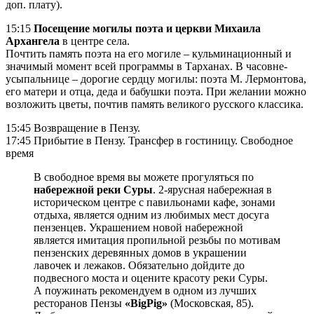
доп. плату).
15:15
Посещение могилы поэта и церкви Михаила
Архангела
в центре села.
Почтить память поэта на его могиле – кульминационный и
значимый момент всей программы в Тарханах. В часовне-
усыпальнице – дорогие сердцу могилы: поэта М. Лермонтова,
его матери и отца, деда и бабушки поэта. При желании можно
возложить цветы, почтив память великого русского классика.
15:45 Возвращение в Пензу.
17:45 Прибытие в Пензу. Трансфер в гостиницу. Свободное
время
В свободное время вы можете прогуляться по
набережной реки Суры
. 2-ярусная набережная в
историческом центре с павильонами кафе, зонами
отдыха, является одним из любимых мест досуга
пензенцев. Украшением новой набережной
является имитация пропильной резьбы по мотивам
пензенских деревянных домов в украшении
лавочек и лежаков. Обязательно дойдите до
подвесного моста и оцените красоту реки Суры.
А поужинать рекомендуем в одном из лучших
ресторанов Пензы
«BigPig»
(Московская, 85).