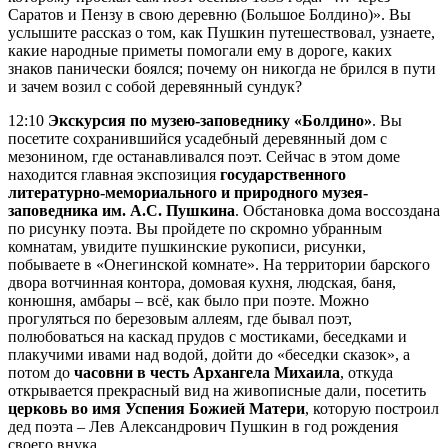
Саратов и Пензу в свою деревню (Большое Болдино)». Вы
услышите рассказ о том, как Пушкин путешествовал, узнаете,
какие народные приметы помогали ему в дороге, каких
знаков панически боялся; почему он никогда не брился в пути
и зачем возил с собой деревянный сундук?
12:10
Экскурсия по музею-заповеднику «Болдино»
. Вы
посетите сохранившийся усадебный деревянный дом с
мезонином, где останавливался поэт. Сейчас в этом доме
находится главная экспозиция
государственного
литературно-мемориального и природного музея-
заповедника им. А.С. Пушкина
. Обстановка дома воссоздана
по рисунку поэта. Вы пройдете по скромно убранным
комнатам, увидите пушкинские рукописи, рисунки,
побываете в «Онегинской комнате». На территории барского
двора вотчинная контора, домовая кухня, людская, баня,
конюшня, амбары – всё, как было при поэте. Можно
прогуляться по березовым аллеям, где бывал поэт,
полюбоваться на каскад прудов с мостиками, беседками и
плакучими ивами над водой, дойти до «беседки сказок», а
потом до
часовни в честь Архангела Михаила
, откуда
открывается прекрасный вид на живописные дали, посетить
церковь во имя Успения Божией Матери
, которую построил
дед поэта – Лев Александрович Пушкин в год рождения
своего внука.