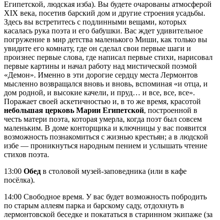
Египетской, людская изба). Вы будете очарованы атмосферой
XIX века, посетив барский дом и другие строения усадьбы.
Здесь вы встретитесь с подлинными вещами, которых
касалась рука поэта и его бабушки. Вас ждет удивительное
погружение в мир детства маленького Миши, как только вы
увидите его комнату, где он сделал свои первые шаги и
произнес первые слова, где написал первые стихи, нарисовал
первые картины и начал работу над мистической поэмой
«Демон». Именно в эти дорогие сердцу места Лермонтов
мысленно возвращался вновь и вновь, вспоминая «и отца, и
дом родной, и высокие качели, и пруд… и все, все, все».
Поражает своей аскетичностью и, в то же время, красотой
небольшая церковь Марии Египетской
, построенной в
честь матери поэта, которая умерла, когда поэт был совсем
маленьким. В доме конторщика и ключницы у вас появится
возможность познакомиться с жизнью крестьян; а в людской
избе — проникнуться народным пением и услышать чтение
стихов поэта.
13:00
Обед
в столовой музей-заповедника (или в кафе
посёлка).
14:00 Свободное время. У вас будет возможность побродить
по старым аллеям парка и барскому саду, отдохнуть в
лермонтовской беседке и покататься в старинном экипаже (за