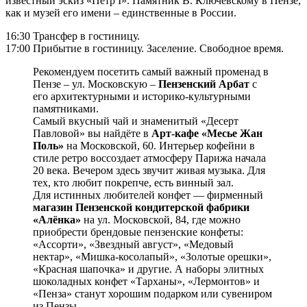
известный эскиз «Пётр I». Памятник В. Ключевскому в Пензе,
как и музей его имени – единственные в России.
16:30 Трансфер в гостиницу.
17:00 Прибытие в гостиницу. Заселение. Свободное время.
Рекомендуем посетить самый важный променад в
Пензе – ул. Московскую –
Пензенский Арбат
с
его архитектурными и историко-культурными
памятниками.
Самый вкусный чай и знаменитый «Десерт
Павловой» вы найдёте в
Арт-кафе «Месье Жан
Поль»
на Московской, 60. Интерьер кофейни в
стиле ретро воссоздает атмосферу Парижа начала
20 века. Вечером здесь звучит живая музыка. Для
тех, кто любит покрепче, есть винный зал.
Для истинных любителей конфет — фирменный
магазин Пензенской кондитерской фабрики
«Алёнка»
на ул. Московской, 84, где можно
приобрести брендовые пензенские конфеты:
«Ассорти», «Звездный август», «Медовый
нектар», «Мишка-косолапый», «Золотые орешки»,
«Красная шапочка» и другие. А наборы элитных
шоколадных конфет «Тарханы», «Лермонтов» и
«Пенза» станут хорошим подарком или сувениром
из Пензы.