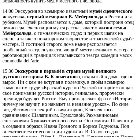
возможность купить мёд у местного пчеловода.
14:00 Экскурсия во всемирно известный
музей сценического
искусства, первый мемориал В. Мейерхольда
в России и за
рубежом. Музей располагается в доме, который построил отец
режиссера. Экспозиция музея рассказывает о
жизни семьи
Мейерхольда
, о гимназических годах и первых шагах на
сцене, а также о новаторском творчестве и трагической судьбе
мастера. В гостиной старого дома ныне располагается
необычный театр, осуществляющий мечту великого мастера и
работающий в традициях итальянского театра комедии масок
commedia dell’arte.
15:30
Экскурсия в первый в стране музей великого
русского историка В. Ключевского
, открытый в доме, где он
вырос. Ни с кем не вступая в полемику, в своём всемирно
знаменитом труде «Краткий курс по Русской истории» он дал
своё понимание русской истории, гениально, пророчески
предвидя будущее России. Ему принадлежит фраза: «История
ничему не научит, но накажет за незнание уроков». По силе
воздействия его лекций на аудиторию, Ключевского
сравнивали с Шаляпиным, Ермоловой, Рахманиновым,
спектаклями Художественного театра. Он помогал Шаляпину
в создании образов Ивана Грозного и Бориса Годунова. Под
впечатлением от его лекции художник В. Серов создал