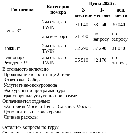
Цены 2026 г.
Категория
Гостиница
2-
1-
доп.
номера
местное
местное
место
2-м стандарт
31 040
33 540
30 040
TWIN
Пенза 3*
по
по
2-м комфорт
31 790
запросу
запросу
2-м стандарт
Вояж 3*
32 290
37 290
31 040
TWIN
Гелиопарк
2-м стандарт
по
35 510
42 170
Резиденс 3*
TWIN
запросу
В стоимость
включено
Проживание в гостинице 2 ночи
3 завтрака, 3 обеда
Услуги гида-экскурсовода
Экскурсии по программе тура
транспортные услуги по программе
Оплачивается
отдельно
ж/д проезд Москва-Пенза, Саранск-Москва
Дополнительные экскурсии
Личные расходы
Остались вопросы по туру?
Оставьте заявку и наш менеджер свяжется с вами в