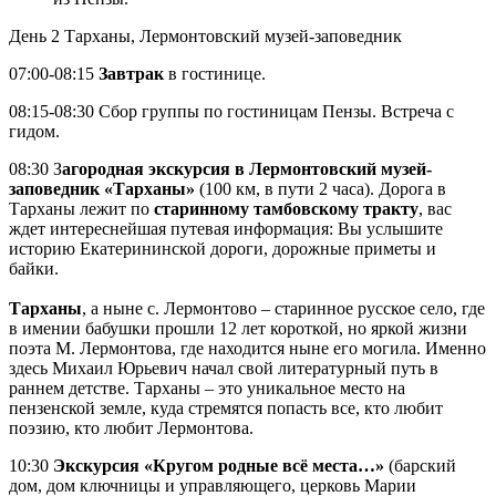
День 2
Тарханы, Лермонтовский музей-заповедник
07:00-08:15
Завтрак
в гостинице.
08:15-08:30 Сбор группы по гостиницам Пензы. Встреча с
гидом.
08:30 З
агородная экскурсия в Лермонтовский музей-
заповедник «Тарханы»
(100 км, в пути 2 часа). Дорога в
Тарханы лежит по
старинному тамбовскому тракту
, вас
ждет интереснейшая путевая информация: Вы услышите
историю Екатерининской дороги, дорожные приметы и
байки.
Тарханы
, а ныне с. Лермонтово – старинное русское село, где
в имении бабушки прошли 12 лет короткой, но яркой жизни
поэта М. Лермонтова, где находится ныне его могила. Именно
здесь Михаил Юрьевич начал свой литературный путь в
раннем детстве. Тарханы – это уникальное место на
пензенской земле, куда стремятся попасть все, кто любит
поэзию, кто любит Лермонтова.
10:30
Экскурсия «Кругом родные всё места…»
(барский
дом, дом ключницы и управляющего, церковь Марии