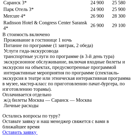
Саранск 3*
24 900
25 580
Парк Отель 3*
24 900
25 900
Mercure 4*
26 900
28 300
Radisson Hotel & Congress Center Saransk
26 900
29 100
4*
В стоимость
включено
Проживание в гостинице 1 ночь
Питание по программе (1 завтрак, 2 обеда)
Услуги гида-экскурсовода
транспортные услуги по программе (в 3-й день тура)
экскурсионное обслуживание, включая входные билеты и
экскурсии на объектах, предусмотренные программой
интерактивные мероприятия по программе (спектакль-
экскурсия в театре или этническая интерактивная программа
в музее, мастер-класс по приготовлению пачат-бургера, по
изготовлению торамы).
Оплачивается
отдельно
ж/д билеты Москва — Саранск — Москва
Личные расходы
Остались вопросы по туру?
Оставьте заявку и наш менеджер свяжется с вами в
ближайшее время
Оставить заявку