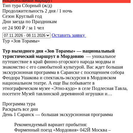
Национальный маршрут
Тип тура
Сборный (ж/д)
Продолжительность
2 дня / 1 ночь
Сезон
Круглый год
Дни заезда
по Праздникам
от 24 900 ₽
/ за 1 чел
Оставить заявку
Тур «Зов Торамы»
Тур выходного дня «Зов Торамы» —
национальный
туристический маршрут в Мордовию
— уникальное
путешествие в край финно-угорского народа мордвы и
знакомство с его самобытной культурой. Вас ждет большая
экскурсионная программа в Саранске с посещением собора
Феодора Ушакова и спектакль-экскурсия в Мордовском
национальном театре. А еще Вы побываете в
этнографическом музее «Этно-кудо» в селе Подлесная Тавла,
посетите Музей тавлинской деревянной игрушки и…
Программа тура
Раскрыть все дни
День 1
Саранск — большая экскурсионная программа
Рекомендуемый вариант прибытия:
Фирменный поезд «Мордовия» 042Й Москва –