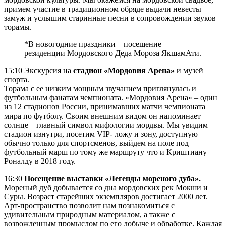
примем участие в традиционном обряде выдачи невесты
замуж и услышим старинные песни в сопровождении звуков
торамы.
*В новогодние праздники – посещение
резиденции Мордовского Деда Мороза ЯкшамАти.
15:10 Экскурсия на
стадион «Мордовия Арена»
и музей
спорта.
Торама с ее низким мощным звучанием приглянулась и
футбольным фанатам чемпионата. «Мордовия Арена» – один
из 12 стадионов России, принимавших матчи чемпионата
мира по футболу. Своим внешним видом он напоминает
солнце – главный символ мифологии мордвы. Мы увидим
стадион изнутри, посетим VIP- ложу и зону, доступную
обычно только для спортсменов, выйдем на поле под
футбольный марш по тому же маршруту что и Криштиану
Роналду в 2018 году.
16:30
Посещение выставки «Легенды мореного дуба».
Мореный дуб добывается со дна мордовских рек Мокши и
Суры. Возраст старейших экземпляров достигает 2000 лет.
Арт-пространство позволит нам познакомиться с
удивительным природным материалом, а также с
возрожденным промыслом по его добыче и обработке. Каждая