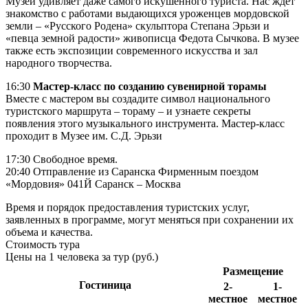
Музей удивляет даже самого искушенного туриста. Нас ждет
знакомство с работами выдающихся уроженцев мордовской
земли – «Русского Родена» скульптора Степана Эрьзи и
«певца земной радости» живописца Федота Сычкова. В музее
также есть экспозиции современного искусства и зал
народного творчества.
16:30
Мастер-класс по созданию сувенирной торамы
Вместе с мастером вы создадите символ национального
туристского маршрута – тораму – и узнаете секреты
появления этого музыкального инструмента. Мастер-класс
проходит в Музее им. С.Д. Эрьзи
17:30 Свободное время.
20:40 Отправление из Саранска Фирменным поездом
«Мордовия» 041Й Саранск – Москва
Время и порядок предоставления туристских услуг,
заявленных в программе, могут меняться при сохранении их
объема и качества.
Стоимость тура
Цены на 1 человека за тур (руб.)
Размещение
Гостиница
2-
1-
местное
местное