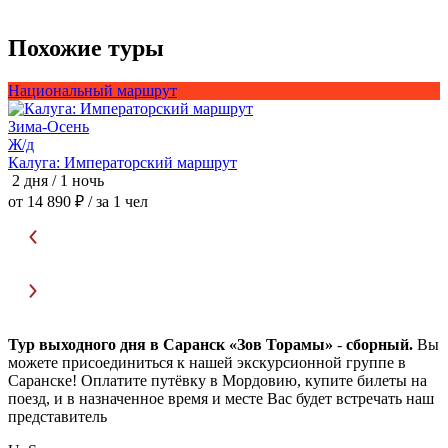
Похожие туры
Национальный маршрут
Зима-Осень
Ж/д
В
Калуга: Императорский маршрут
П
2 дня / 1 ночь
3
от 14 890 ₽
/ за 1 чел
о
Тур выходного дня в Саранск «Зов Торамы»
-
сборный.
Вы
можете присоединиться к нашей экскурсионной группе в
Саранске! Оплатите путёвку в Мордовию, купите билеты на
поезд, и в назначенное время и месте Вас будет встречать наш
представитель