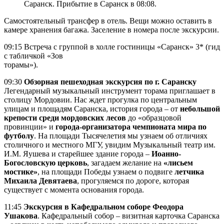
Саранск. Прибытие в Саранск в 08:08.
Самостоятельный трансфер в отель. Вещи можно оставить в
камере хранения багажа. Заселение в номера после экскурсии.
09:15 Встреча с группой в холле гостиницы «Саранск» 3* (гид
с табличкой «Зов
торамы»).
09:30
Обзорная пешеходная экскурсия по г. Саранску
Легендарный музыкальный инструмент торама приглашает в
столицу Мордовии. Нас ждет прогулка по центральным
улицам и площадям Саранска, история города – от
небольшой
крепости среди мордовских лесов
до «образцовой
провинции» и
города-организатора чемпионата мира по
футболу
. На площади Тысячелетия мы узнаем об отличиях
столичного и местного МГУ, увидим Музыкальный театр им.
И.М. Яушева и старейшее здание города –
Иоанно-
Богословскую церковь
, загадаем желание на
«лисьем
мостике»
, на площади Победы узнаем о подвиге
летчика
Михаила Девятаева
, прогуляемся по дороге, которая
существует с момента основания города.
11:45
Экскурсия в Кафедральном соборе Феодора
Ушакова
. Кафедральный собор – визитная карточка Саранска