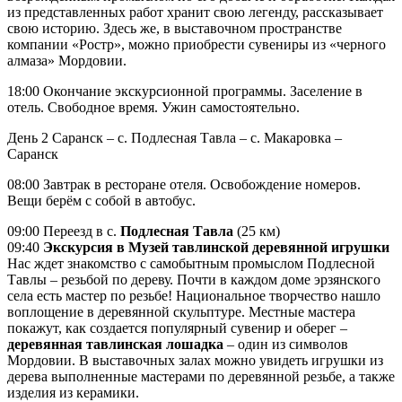
из представленных работ хранит свою легенду, рассказывает
свою историю. Здесь же, в выставочном пространстве
компании «Ростр», можно приобрести сувениры из «черного
алмаза» Мордовии.
18:00 Окончание экскурсионной программы. Заселение в
отель. Свободное время. Ужин самостоятельно.
День 2
Саранск – с. Подлесная Тавла – с. Макаровка –
Саранск
08:00 Завтрак в ресторане отеля. Освобождение номеров.
Вещи берём с собой в автобус.
09:00 Переезд в с.
Подлесная Тавла
(25 км)
09:40
Экскурсия в Музей тавлинской деревянной игрушки
Нас ждет знакомство с самобытным промыслом Подлесной
Тавлы – резьбой по дереву. Почти в каждом доме эрзянского
села есть мастер по резьбе! Национальное творчество нашло
воплощение в деревянной скульптуре. Местные мастера
покажут, как создается популярный сувенир и оберег –
деревянная тавлинская лошадка
– один из символов
Мордовии. В выставочных залах можно увидеть игрушки из
дерева выполненные мастерами по деревянной резьбе, а также
изделия из керамики.