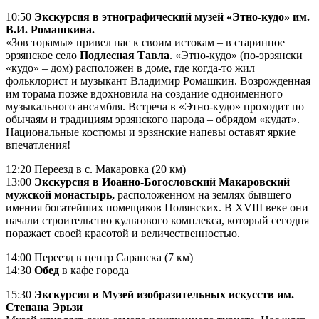
10:50
Экскурсия в этнографический музей «Этно-кудо» им.
В.И. Ромашкина.
«Зов торамы» привел нас к своим истокам – в старинное
эрзянское село
Подлесная Тавла
. «Этно-кудо» (по-эрзянски
«кудо» – дом) расположен в доме, где когда-то жил
фольклорист и музыкант Владимир Ромашкин. Возрожденная
им торама позже вдохновила на создание одноименного
музыкального ансамбля. Встреча в «Этно-кудо» проходит по
обычаям и традициям эрзянского народа – обрядом «кудат».
Национальные костюмы и эрзянские напевы оставят яркие
впечатления!
12:20 Переезд в с. Макаровка (20 км)
13:00
Экскурсия в Иоанно-Богословский Макаровский
мужской монастырь,
расположенном на землях бывшего
имения богатейших помещиков Полянских. В XVIII веке они
начали строительство культового комплекса, который сегодня
поражает своей красотой и величественностью.
14:00 Переезд в центр Саранска (7 км)
14:30
Обед
в кафе города
15:30
Экскурсия в Музей изобразительных искусств им.
Степана Эрьзи