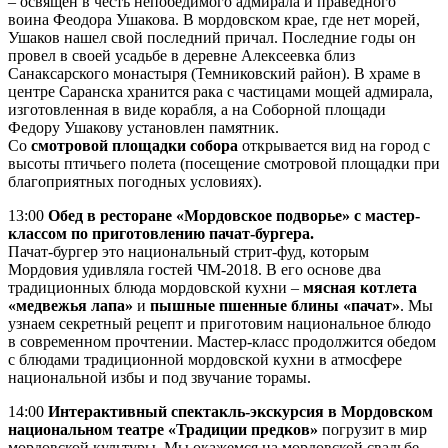
– освящен в честь непобедимого адмирала и праведного
воина Феодора Ушакова. В мордовском крае, где нет морей,
Ушаков нашел свой последний причал. Последние годы он
провел в своей усадьбе в деревне Алексеевка близ
Санаксарского монастыря (Темниковский район). В храме в
центре Саранска хранится рака с частицами мощей адмирала,
изготовленная в виде корабля, а на Соборной площади
Федору Ушакову установлен памятник.
Со
смотровой площадки собора
открывается вид на город с
высоты птичьего полета (посещение смотровой площадки при
благоприятных погодных условиях).
13:00
Обед в ресторане «Мордовское подворье» с мастер-
классом по приготовлению пачат-бургера.
Пачат-бургер это национальный стрит-фуд, которым
Мордовия удивляла гостей ЧМ-2018. В его основе два
традиционных блюда мордовской кухни –
мясная котлета
«медвежья лапа»
и
пышные пшенные блины «пачат»
. Мы
узнаем секретный рецепт и приготовим национальное блюдо
в современном прочтении. Мастер-класс продолжится обедом
с блюдами традиционной мордовской кухни в атмосфере
национальной избы и под звучание торамы.
14:00
Интерактивный спектакль-экскурсия в Мордовском
национальном театре «Традиции предков»
погрузит в мир
мордовской культуры. Мы окажемся на мордовской свадьбе,