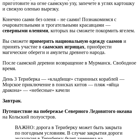
приготовите на огне саамскую уху, запечете в углях картошку
и свежую оленью вырезку.
Конечно саами без оленя – не саами! Познакомимся с
очаровательными и трогательными красавцами —
северными оленями
, которых вы сможете покормить ягелем.
Вы сможете
примерить национальную одежду саамов
и
принять участие в
саамских игрищах
, приобрести
магические обереги и амулеты древнего народа.
После саамской деревни возвращение в Мурманск. Свободное
время.
День 3
Териберка — «кладбище» старинных кораблей —
Морское приключение в поисках китов — пляж «яйца
дракона» — «небесные» качели
Завтрак
.
Путешествие на побережье Северного Ледовитого океана
на Кольский полуостров.
ВАЖНО: дорога в Териберку может быть закрыта
по погодным условиям. В случае закрытия дороги
экскурсия в Териберку будет заменена на