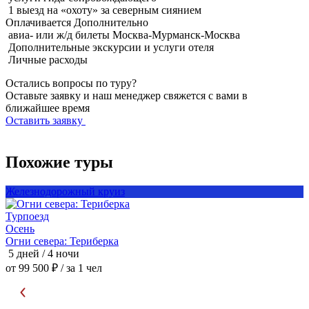
1 выезд на «охоту» за северным сиянием
Оплачивается
Дополнительно
авиа- или ж/д билеты Москва-Мурманск-Москва
Дополнительные экскурсии и услуги отеля
Личные расходы
Остались вопросы по туру?
Оставьте заявку и наш менеджер свяжется с вами в
ближайшее время
Оставить заявку
Похожие туры
Железнодорожный круиз
Турпоезд
Т
Осень
Огни севера: Териберка
О
5 дней / 4 ночи
5
от 99 500 ₽
/ за 1 чел
о