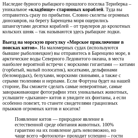
Наследие бурного рыбацкого прошлого поселка Териберка –
уникальное
«кладбище» старинных кораблей
. Туда вы
отправитесь сразу по прибытии. Словно скелеты огромных
динозавров, на берегу Баренцева моря ощерились
шпангоутами десятки кораблей – от траулеров до крохотных
кольских шняк – так называются здесь рыбацкие лодки.
Выезд на морскую прогулку «Морское приключение в
поисках китов»
. На маломерных судах (используются
бывшие рыболовецкие) вы отправитесь в Баренцево море, в
арктические воды Северного Ледовитого океана, в места
наиболее вероятной встречи с морскими гигантами — китами
(горбатый, малый полосатик), косатками, дельфинами
(беломордых), белухами, морскими свиньями, а также с
серыми тюленями и нерпами. Если Фортуна будет на нашей
стороне, Вы сможете сделать самые невероятные, самые
завораживающие фотографии этих уникальных животных,
услышите «дыхание» китов и увидите их фонтаны, а если
особенно повезет, то станете свидетелями грациозных
прыжков огромных китов и косаток!
Появление китов — природное явление в
естественной среде обитания животных. 100%
гарантию на их появление дать невозможно, но
чаще всего «фотоохота» проходит успешно – гости