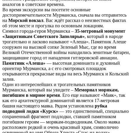
аналогов в советские времена.
Во время экскурсии вы посетите основные
достопримечательности Мурманска, сначала вы отправитесь
на
Морской вокзал
. Вас ждёт рассказ о неизвестных фактах
об этом месте и прогулка по основным локациям.
Символ города-героя Мурманска –
35-метровый монумент
«Защитникам Советского Заполярья»
, который в народе
трогательно и ласково называют «Алеша». Памятник Алеше
сооружен на высокой сопке Зеленый Мыс, где во время
Великой Отечественной войны находились зенитные батареи,
защищавшие город от нападения гитлеровской авиации.
Памятник «Алеша»
— высотная доминанта и духовный
ориентир Мурманска, а с его смотровых площадок
открываются прекрасные виды на весь Мурманск и Кольский
залив.
Один из интереснейших и трогательных памятников
Мурманска, который вы увидите –
Мемориал морякам,
погибшим в мирное время
. Его еще называют «Маяк», так
как его архитектурной доминантой является 17-метровая
башня настоящего маяка. Рядом установлена
рубка
подводной лодки «Курск»
— это единственный, специально
сохраненный фрагмент подлодки, ставшей памятником
погибшим героям — морякам-подводникам. Около маяка
расположен редкий и очень красивый храм, символично
освященный во имя Образа Христа «Спас-на-водах».