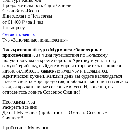
Тип тура
Авиа, ж/д
Продолжительность
4 дня / 3 ночи
Сезон
Зима-Весна
Дни заезда
по Четвергам
от 61 400 ₽
/ за 1 чел
По запросу
Оставить заявку
Тур «Заполярные приключения»
Экскурсионный тур в Мурманск «Заполярные
приключения».
За 4 дня путешествия по Кольскому
полуострову вы откроете ворота в Арктику и увидите ту
самую Териберку, выйдете в море и отправитесь на поиски
китов, окунётесь в саамскую культуру и насладитесь
Арктической кухней. Каждый день вы будете наслаждаться
вкусом свежих морепродуктов, пробовать настойки из свежих
ягод, открывать новые северные вкусы. И, конечно, вы
отправитесь ловить Северное Сияние!
Программа тура
Раскрыть все дни
День 1
Мурманск (прибытие) — Охота за Северным
Сиянием*
Прибытие в Мурманск.