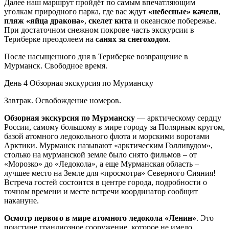
Далее наш маршрут пройдёт по самым впечатляющим
уголкам природного парка, где вас ждут
«небесные» качели
,
пляж «яйца дракона»
,
скелет кита
и океанское побережье.
При достаточном снежном покрове часть экскурсии в
Териберке преодолеем на
санях за снегоходом
.
После насыщенного дня в Териберке возвращение в
Мурманск. Свободное время.
День 4
Обзорная экскурсия по Мурманску
Завтрак. Освобождение номеров.
Обзорная экскурсия по Мурманску
— арктическому сердцу
России, самому большому в мире городу за Полярным кругом,
базой атомного ледокольного флота и морскими воротами
Арктики. Мурманск называют «арктическим Голливудом»,
столько на мурманской земле было снято фильмов – от
«Морозко» до «Ледокола», а еще Мурманская область –
лучшее место на Земле для «просмотра» Северного Сияния!
Встреча гостей состоится в центре города, подробности о
точном времени и месте встречи координатор сообщит
накануне.
Осмотр первого в мире атомного ледокола «Ленин»
. Это
поистине грандиозное сооружение, которое не имело