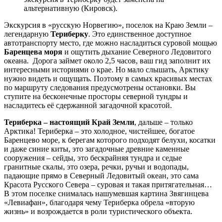
альтернативную (Кировск).
Экскурсия в «русскую Норвегию», поселок на Краю Земли –
легендарную
Териберку
. Это единственное доступное
автотранспорту место, где можно насладиться суровой мощью
Баренцева моря
и ощутить дыхание Северного Ледовитого
океана. Дорога займет около 2,5 часов, ваш гид заполнит их
интересными историями о крае. Но мало слышать, Арктику
нужно видеть и ощущать. Поэтому в самых красивых местах
по маршруту следования предусмотрены остановки. Вы
ступите на бесконечные просторы северной тундры и
насладитесь её сдержанной загадочной красотой.
Териберка – настоящий Край Земли
, дальше – только
Арктика! Териберка – это холодное, чистейшее, богатое
Баренцево море, к берегам которого подходят белухи, косатки
и даже синие киты, это загадочные древние каменные
сооружения – сейды, это бескрайняя тундра и седые
гранитные скалы, это озера, речки, ручьи и водопады,
падающие прямо в Северный Ледовитый океан, это сама
Красота Русского Севера – суровая и такая притягательная…
В этом поселке снималась нашумевшая картина Звягинцева
«Левиафан», благодаря чему Териберка обрела «вторую
жизнь» и возрождается в роли туристического объекта.