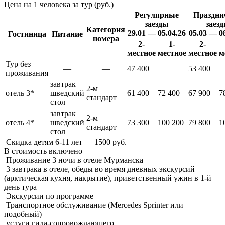
Цена на 1 человека за тур (руб.)
Регулярные
Праздни
заезды
заез
Категория
29.01 — 05.04.26
05.03 — 0
Гостиница
Питание
номера
2-
1-
2-
местное
местное
местное
м
Тур без
—
—
47 400
53 400
проживания
завтрак
2-м
отель 3*
шведский
61 400
72 400
67 900
7
стандарт
стол
завтрак
2-м
отель 4*
шведский
73 300
100 200
79 800
1
стандарт
стол
Скидка детям 6-11 лет — 1500 руб.
В стоимость
включено
Проживание 3 ночи в отеле Мурманска
3 завтрака в отеле, обеды во время дневных экскурсий
(арктическая кухня, накрытие), приветственный ужин в 1-й
день тура
Экскурсии по программе
Транспортное обслуживание (Mercedes Sprinter или
подобный)
услуги гида-сопровождающего