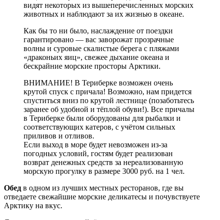
видят некоторых из вышеперечисленных морских
животных и наблюдают за их жизнью в океане.
Как бы то ни было, наслаждение от поездки
гарантировано — вас заворожат прозрачные
волны и суровые скалистые берега с пляжами
«драконьих яиц», свежее дыхание океана и
бескрайние морские просторы Арктики.
ВНИМАНИЕ! В Териберке возможен очень
крутой спуск с причала! Возможно, нам придется
спуститься вниз по крутой лестнице (позаботьтесь
заранее об удобной и тёплой обуви!). Все причалы
в Териберке были оборудованы для рыбалки и
соответствующих катеров, с учётом сильных
приливов и отливов.
Если выход в море будет невозможен из-за
погодных условий, гостям будет реализован
возврат денежных средств за нереализованную
морскую прогулку в размере 3000 руб. на 1 чел.
Обед
в одном из лучших местных ресторанов, где вы
отведаете свежайшие морские деликатесы и почувствуете
Арктику на вкус.