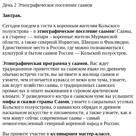
День 2
Этнографическое поселение саамов
Завтрак.
Сегодня поедем в гости к коренным жителям Кольского
полуострова – в
этнографическое поселение саамов
! Саамы,
а в старину — лопари – коренные жители Мурманской
области, а также северной Норвегии, Швеции и Финляндии.
Единственное место в России, где можно познакомиться с
культурой и бытом саамов России — Кольский полуостров.
Этнографическая программа у саамов.
Вас ждет
традиционное приветствие на саамском языке по древнему
обычаю встречи гостя, вы заглянете в жилища саамов и
узнаете, чем отличается кувакса от вежи или чума, узнаете,
как ведут хозяйство саамы, о традиционных саамских
промыслах и опыте выживания в суровом арктическом
климате. У разведенного костра в саамском чуме вы услышите
мифы и сказки страны Саами
, узнаете о сакральных уголках
Кольского полуострова, о шаманских обрядах и древнем
наскальном искусстве и письменности, а также узнаете, как и
чем живут сейчас современные саамы – самый
немногочисленный северный коренной народ в России.
Вы примите участие в
кулинарном мастер-классе
,