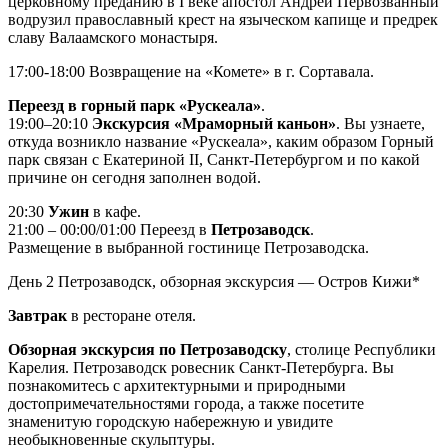
церковному преданию в I веке апостол Андрей Первозванный
водрузил православный крест на языческом капище и предрек
славу Валаамского монастыря.
17:00-18:00 Возвращение на «Комете» в г. Сортавала.
Переезд в горный парк «Рускеала»
.
19:00–20:10
Экскурсия «Мраморный каньон»
. Вы узнаете,
откуда возникло название «Рускеала», каким образом Горный
парк связан с Екатериной II, Санкт-Петербургом и по какой
причине он сегодня заполнен водой.
20:30
Ужин
в кафе.
21:00 – 00:00/01:00 Переезд в
Петрозаводск
.
Размещение в выбранной гостинице Петрозаводска.
День 2
Петрозаводск, обзорная экскурсия — Остров Кижи*
Завтрак
в ресторане отеля.
Обзорная экскурсия по Петрозаводску
, столице Республики
Карелия. Петрозаводск ровесник Санкт-Петербурга. Вы
познакомитесь с архитектурными и природными
достопримечательностями города, а также посетите
знаменитую городскую набережную и увидите
необыкновенные скульптуры.