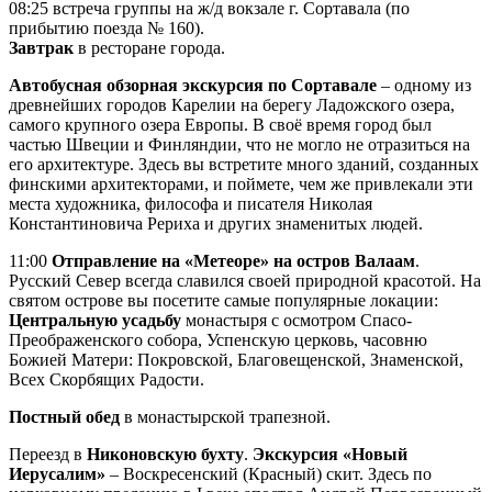
08:25 встреча группы на ж/д вокзале г. Сортавала (по
прибытию поезда № 160).
Завтрак
в ресторане города.
Автобусная обзорная экскурсия по Сортавале
– одному из
древнейших городов Карелии на берегу Ладожского озера,
самого крупного озера Европы. В своё время город был
частью Швеции и Финляндии, что не могло не отразиться на
его архитектуре. Здесь вы встретите много зданий, созданных
финскими архитекторами, и поймете, чем же привлекали эти
места художника, философа и писателя Николая
Константиновича Рериха и других знаменитых людей.
11:00
Отправление на «Метеоре» на остров Валаам
.
Русский Север всегда славился своей природной красотой. На
святом острове вы посетите самые популярные локации:
Центральную усадьбу
монастыря с осмотром Спасо-
Преображенского собора, Успенскую церковь, часовню
Божией Матери: Покровской, Благовещенской, Знаменской,
Всех Скорбящих Радости.
Постный обед
в монастырской трапезной.
Переезд в
Никоновскую бухту
.
Экскурсия «Новый
Иерусалим»
– Воскресенский (Красный) скит. Здесь по