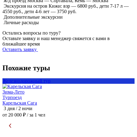
ж/д проезд Москва — Сортавала, Кемь — Москва
Экскурсия на остров Кижи: взр — 6800 руб., дети 7-17 л —
4550 руб., дети 4-6 лет — 3750 руб.
Дополнительные экскурсии
Личные расходы
Остались вопросы по туру?
Оставьте заявку и наш менеджер свяжется с вами в
ближайшее время
Оставить заявку
Похожие туры
Железнодорожный тур
Зима-Лето
Т
Турпоезд
З
Карельская Сага
3 дня / 2 ночи
4
от 20 000 ₽
/ за 1 чел
о