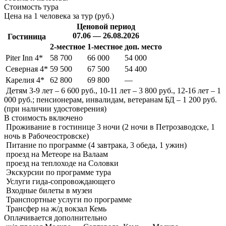
Стоимость тура
Цена на 1 человека за тур (руб.)
Ценовой период
07.06 — 26.08.2026
Гостиница
2-местное
1-местное
доп. место
Piter Inn 4*
58 700
66 000
54 000
Северная 4*
59 500
67 500
54 400
Карелия 4*
62 800
69 800
—
Детям 3-9 лет – 6 600 руб., 10-11 лет – 3 800 руб., 12-16 лет – 1
000 руб.; пенсионерам, инвалидам, ветеранам БД – 1 200 руб.
(при наличии удостоверения)
В стоимость
включено
Проживание в гостинице 3 ночи (2 ночи в Петрозаводске, 1
ночь в Рабочеостровске)
Питание по программе (4 завтрака, 3 обеда, 1 ужин)
проезд на Метеоре на Валаам
проезд на теплоходе на Соловки
Экскурсии по программе тура
Услуги гида-сопровождающего
Входные билеты в музеи
Транспортные услуги по программе
Трансфер на ж/д вокзал Кемь
Оплачивается
дополнительно