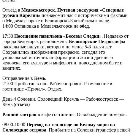
Отъезд в
Медвежьегорск
.
Путевая экскурсия «Северные
рубежи Карелии»
познакомит нас с историческими фактами
о Медвежьегорске и Беломорско-Балтийском канале.
14:00 Остановка в Медвежьегорск на
обед
.
17:30
Посещение павильона «Бесовы Следки»
. Недалеко от
города Беломорск расположены
Беломорские Петроглифы
–
наскальные рисунки, которым не менее 5-8 тысяч лет.
Сохранились изображения прекрасно, сегодня это
уникальный источник информации о жизни древнего
человека, его культуре и мифологии, повседневном быте и
занятиях.
Отправление в
Кемь
.
21:00 Прибытие в пос. Рабочеостровск. Размещение в
гостинице «Причал». Отдых.
День 4
Соловки, Соловецкий Кремль — Рабочеостровск —
Кемь (отъезд)
Ранний завтрак
в кафе гостиницы. Освобождение номеров.
08:00-10:00
Переход на теплоходе по Белому морю на
Соловецкие острова
. Прибытие на Соловки (трансфер вещей