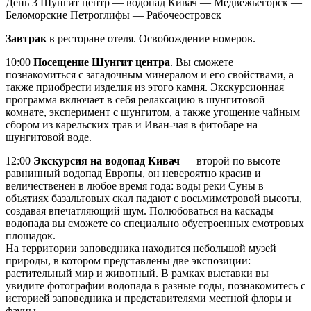
День 3
Шунгит центр — водопад Кивач — Медвежьегорск —
Беломорские Петроглифы — Рабочеостровск
Завтрак
в ресторане отеля. Освобождение номеров.
10:00
Посещение Шунгит центра
. Вы сможете
познакомиться с загадочным минералом и его свойствами, а
также приобрести изделия из этого камня. Экскурсионная
программа включает в себя релаксацию в шунгитовой
комнате, эксперимент с шунгитом, а также угощение чайным
сбором из карельских трав и Иван-чая в фитобаре на
шунгитовой воде.
12:00
Экскурсия на водопад Кивач
— второй по высоте
равнинный водопад Европы, он невероятно красив и
величественен в любое время года: воды реки Суны в
объятиях базальтовых скал падают с восьмиметровой высоты,
создавая впечатляющий шум. Полюбоваться на каскады
водопада вы сможете со специально обустроенных смотровых
площадок.
На территории заповедника находится небольшой музей
природы, в котором представлены две экспозиции:
растительный мир и животный. В рамках выставки вы
увидите фотографии водопада в разные годы, познакомитесь с
историей заповедника и представителями местной флоры и
фауны.