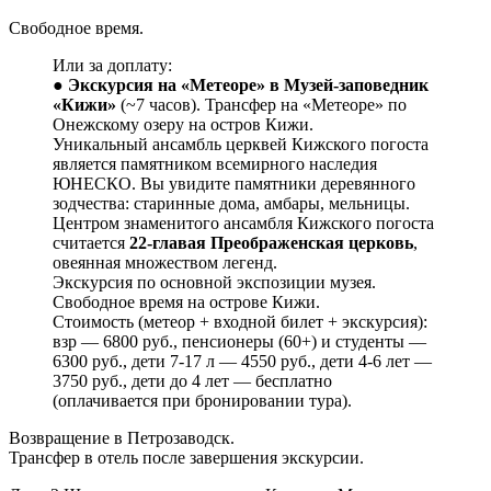
Свободное время.
Или за доплату:
●
Экскурсия на «Метеоре» в Музей-заповедник
«Кижи»
(~7 часов). Трансфер на «Метеоре» по
Онежскому озеру на остров Кижи.
Уникальный ансамбль церквей Кижского погоста
является памятником всемирного наследия
ЮНЕСКО. Вы увидите памятники деревянного
зодчества: старинные дома, амбары, мельницы.
Центром знаменитого ансамбля Кижского погоста
считается
22-главая Преображенская церковь
,
овеянная множеством легенд.
Экскурсия по основной экспозиции музея.
Свободное время на острове Кижи.
Стоимость (метеор + входной билет + экскурсия):
взр — 6800 руб., пенсионеры (60+) и студенты —
6300 руб., дети 7-17 л — 4550 руб., дети 4-6 лет —
3750 руб., дети до 4 лет — бесплатно
(оплачивается при бронировании тура).
Возвращение в Петрозаводск.
Трансфер в отель после завершения экскурсии.