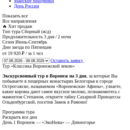
Майские праздники
День России
Показать все
Все направления
🔥 Хит продаж
Тип тура
Сборный (ж/д)
Продолжительность
3 дня / 2 ночи
Сезон
Июнь-Сентябрь
Дни заезда
по Пятницам
от 19 920 ₽
/ за 1 чел
Оставить заявку
Тур «Классика Воронежской земли»
Экскурсионный тур в Воронеж на 3 дня
, за которые Вы
побываете в пещерных монастырях Белогорья и городе
Острогожске, называемом «Воронежские Афины», узнаете,
какие коровы дают самое вкусное молоко, познакомитесь с
мамонтом Степаном, откроете тайну Сахарной Принцессы
Ольденбургской, посетив Замок в Рамони!
Программа тура
Раскрыть все дни
День 1
Воронеж — «ЭкоНива» — Дивногорье