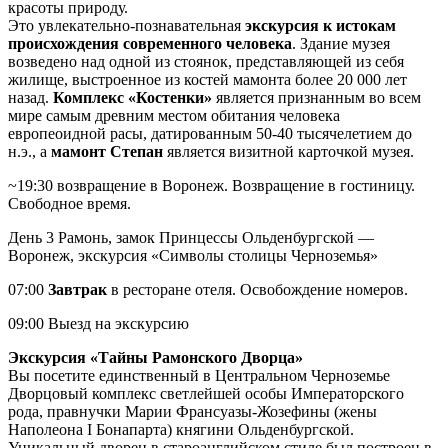
красоты природу.
Это увлекательно-познавательная
экскурсия к истокам
происхождения современного человека
. Здание музея
возведено над одной из стоянок, представляющей из себя
жилище, выстроенное из костей мамонта более 20 000 лет
назад.
Комплекс «Костенки»
является признанным во всем
мире самым древним местом обитания человека
европеоидной расы, датированным 50-40 тысячелетием до
н.э., а
мамонт Степан
является визитной карточкой музея.
~19:30 возвращение в Воронеж. Возвращение в гостиницу.
Свободное время.
День 3
Рамонь, замок Принцессы Ольденбургской —
Воронеж, экскурсия «Символы столицы Черноземья»
07:00
Завтрак
в ресторане отеля. Освобождение номеров.
09:00 Выезд на экскурсию
Экскурсия «Тайны Рамонского Дворца»
Вы посетите единственный в Центральном Черноземье
Дворцовый комплекс светлейшей особы Императорского
рода, правнучки Марии Франсуазы-Жозефины (жены
Наполеона I Бонапарта) княгини Ольденбургской.
Уникальный дворец в староанглийском стиле был построен в