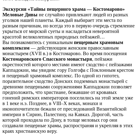
Экскурсия «Тайны пещерного храма — Костомарово»
Меловые Дивы
не случайно привлекают людей из разных
уголков нашей планеты. Каждый выбирает эти места по
разным причинам, но всегда это в первую очередь стремление
укрыться от мирской суеты и насладиться невероятной
красотой великолепных природных пейзажей…
Вы познакомитесь с уникальным
пещерным храмовым
комплексом
— действующим женским православным
монастырем (XVII в.) в Костомарово. Во время посещения
Костомаровского Спасского монастыря
, пейзажи
окрестностей которого местами имеют сходство с пейзажами
Каппадокии, мы увидим: гору Голгофа с Поклонным крестом
и пещерный храмовый комплекс. По одной из гипотез,
поразительное сходство Донских подземных монастырей с
древними пещерными сооружениями Каппадокии позволяет
предположить, что христиане, бежавшие от кровавых
гонений римских императоров поселились на этой земле уже
в 1 веке н.э. Позднее, в VIII–X веках, монахи и
иконопочитатели бежали от преследований Византийской
империи в Сирию, Палестину, на Кавказ. Дорогой, часть
которой проходила по Дону, в толще меловых гор они
создавали пещерные храмы, распространяя и укрепляя в этих
краях христианскую веру.