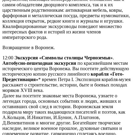
самим обладателям дворцового комплекса, так и к их
царственным родственникам: антикварная мебель, ковры,
фарфоровая и металлическая посуда, предметы нумизматики,
коллекция открыток, редкие книги и журналы и игрушки.
Квалифицированные экскурсоводы поведают множество
интересных фактов и историй из жизни членов
императорского рода.
Возвращение в Воронеж.
12:00
Экскурсия «Символы столицы Черноземья»
.
Автобусно-пешеходная экскурсия
по красивейшим местам
исторического центра Воронежа. Вы посетите действующую
историческую копию русского линейного
корабля «Гото-
Предестинация»
* времен Петра I. Экспозиция корабля-музея
расскажет о строительстве, истории, быте и боевых походах
моряков XVIII века.
Далее вы посетите знаковые места Воронежа, узнаете о
легендах города, основных событиях и людях, живших и
оставивших свой след в истории. Воронежская земля
подарила миру таких выдающихся писателей и поэтов, как
А.Кольцов, И.Никитин, И.Бунин, А.Платонов,
Д.Веневитинов и многие другие. Богатейшее творческое
наследие, великое военное прошлое, духовные святыни и
современное развитие, гармонично сплетаясь воедино,