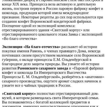
конце XIX века. Принцесса вела активную и деятельную
жизнь, построив первую в России паровую фабрику конфет и
шоколада, продукция которой имела международное
признание. Некоторые рецепты до сих пор используются при
создании конфет Воронежской кондитерской фабрики.
Посещение одной из экспозиций комплекса:
отреставрированного здания «Свитский корпус» или
отреставрированного цокольного этажа Замка с экспозицией
«Во благо отечества»
Экспозиция «На благо отечества»
расскажет об истории
покупки имения Рамонь, о членах правящего Дома, некогда
почтивших своим присутствием маленькое село Воронежской
губернии, о вкладе принцессы Е.М. Ольденбургской в
благородное дело защиты природы. Вы узнаете об истории
развития
Рамонского сахарного завода
и «Паровой фабрики
конфет и шоколада Ея Императорского Высочества
Принцессы Е. М. Ольденбургской
»
, разберётесь в «анатомии»
сахарного производства, ощутите аромат сладких начинок и
узнаете все о чайных традициях в России.
«Свитский корпус»
полностью отреставрированный дом-
музей, в котором размещалась свита Императорской семьи.
Вы познакомитесь с богатой коллекцией предметов и
документов, имеющих непосредственное отношение как к