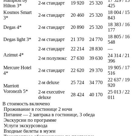
Hampton by
17 529 / 15
2-м стандарт
19 920
25 320
Hilton 3*
425
Kosmos Smart
18 004 / 15
2-м стандарт
20 460
25 320
3*
843
18 383 / 16
Degas 4*
2-м стандарт
20 890
25 320
177
18 805 / 16
Degas light 3*
2-м стандарт
21 370
24 770
548
2-м стандарт
22 214
28 830
—
Azimut 4*
24 314 / 21
2-м полулюкс
27 630
39 630
396
Mercure Hotel
19 905 / 17
2-м стандарт
22 620
29 370
4*
516
22 637 / 19
2-м deluxe
25 724
34 770
920
Marriott
Voronezh 5*
2-м executive
25 013 / 22
28 424
40 170
deluxe
011
В стоимость
включено
Проживание в гостинице 2 ночи
Питание — 2 завтрака в гостинице, 3 обеда
Экскурсии по программе
Услуги экскурсовода
Входные билеты в музеи