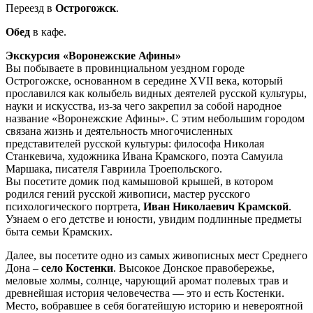
Переезд в
Острогожск
.
Обед
в кафе.
Экскурсия «Воронежские Афины»
Вы побываете в провинциальном уездном городе
Острогожске, основанном в середине XVII века, который
прославился как колыбель видных деятелей русской культуры,
науки и искусства, из-за чего закрепил за собой народное
название «Воронежские Афины». С этим небольшим городом
связана жизнь и деятельность многочисленных
представителей русской культуры: философа Николая
Станкевича, художника Ивана Крамского, поэта Самуила
Маршака, писателя Гавриила Троепольского.
Вы посетите домик под камышовой крышей, в котором
родился гений русской живописи, мастер русского
психологического портрета,
Иван Николаевич Крамской
.
Узнаем о его детстве и юности, увидим подлинные предметы
быта семьи Крамских.
Далее, вы посетите одно из самых живописных мест Среднего
Дона –
село Костенки
. Высокое Донское правобережье,
меловые холмы, солнце, чарующий аромат полевых трав и
древнейшая история человечества — это и есть Костенки.
Место, вобравшее в себя богатейшую историю и невероятной