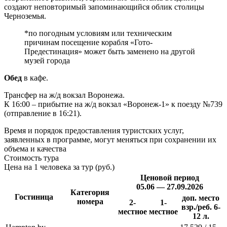
создают неповторимый запоминающийся облик столицы
Черноземья.
*по погодным условиям или техническим
причинам посещение корабля «Гото-
Предестинация» может быть заменено на другой
музей города
Обед
в кафе.
Трансфер на ж/д вокзал Воронежа.
К 16:00 – прибытие на ж/д вокзал «Воронеж-1» к поезду №739
(отправление в 16:21).
Время и порядок предоставления туристских услуг,
заявленных в программе, могут меняться при сохранении их
объема и качества
Стоимость тура
Цена на 1 человека за тур (руб.)
Ценовой период
05.06 — 27.09.2026
Категория
Гостиница
доп. место
номера
2-
1-
взр./реб. 6-
местное
местное
12 л.