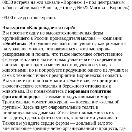
08:30 встреча на ж/д вокзале «Воронеж-1» под центральным
табло с табличкой «Ваш гид» (поезд №025 Москва – Воронеж)
09:00 выезд на экскурсию.
Экскурсия «Как рождается сыр?»
Вы посетите одну из высокотехнологичных ферм
крупнейшего в России производителя молока — компании
«ЭкоНива»
. Это удивительный шанс увидеть, как рождается
натуральное молоко, познакомиться с жизнью коров-
рекордсменок и понять, что такое настоящее ответственное
фермерство. Здесь вы не только узнаете всё о современной
системе производства молочных продуктов и уходу за
животными, но и попробуете продукцию одного из лучших и
самых технологичных предприятий Воронежской области.
Вы узнаете историю компании «ЭкоНива», ее принципы
экологического земледелия и бережного отношения к
животным. Вы познакомитесь с
коровами голштино-
фризской породы
— самыми продуктивными в мире.
Трогательные момент экскурсии — посещение «ясельной
группы»! Здесь живут очаровательные телята в
индивидуальных домиках. У вас будет возможность их
погладить, сделать фото и узнать, как за ними ухаживают.
Также вы увидите сердце фермы — доильный зал: это
впечатляющее зрелище четко организованного процесса, где