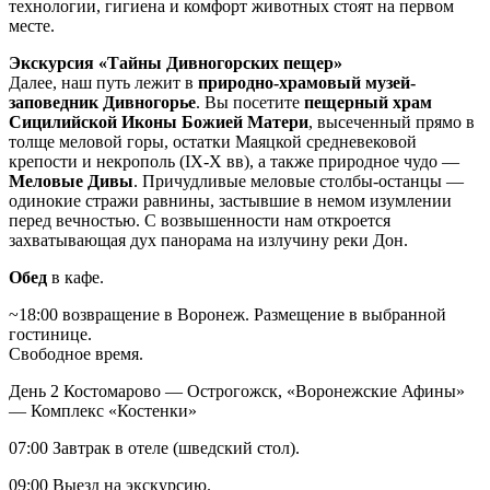
технологии, гигиена и комфорт животных стоят на первом
месте.
Экскурсия «Тайны Дивногорских пещер»
Далее, наш путь лежит в
природно-храмовый музей-
заповедник Дивногорье
. Вы посетите
пещерный храм
Сицилийской Иконы Божией Матери
, высеченный прямо в
толще меловой горы, остатки Маяцкой средневековой
крепости и некрополь (IX-X вв), а также природное чудо —
Меловые Дивы
. Причудливые меловые столбы-останцы —
одинокие стражи равнины, застывшие в немом изумлении
перед вечностью. С возвышенности нам откроется
захватывающая дух панорама на излучину реки Дон.
Обед
в кафе.
~18:00 возвращение в Воронеж. Размещение в выбранной
гостинице.
Свободное время.
День 2
Костомарово — Острогожск, «Воронежские Афины»
— Комплекс «Костенки»
07:00 Завтрак в отеле (шведский стол).
09:00 Выезд на экскурсию.