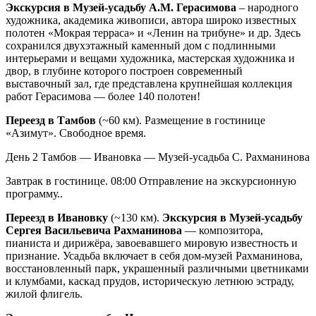
Экскурсия в Музей-усадьбу А.М. Герасимова
– народного
художника, академика живописи, автора широко известных
полотен «Мокрая терраса» и «Ленин на трибуне» и др. Здесь
сохранился двухэтажный каменный дом с подлинными
интерьерами и вещами художника, мастерская художника и
двор, в глубине которого построен современный
выставочный зал, где представлена крупнейшая коллекция
работ Герасимова — более 140 полотен!
Переезд в Тамбов
(~60 км). Размещение в гостинице
«Азимут». Свободное время.
День 2
Тамбов — Ивановка — Музей-усадьба С. Рахманинова
Завтрак в гостинице. 08:00 Отправление на экскурсионную
программу..
Переезд в Ивановку
(~130 км).
Экскурсия в Музей-усадьбу
Сергея Васильевича Рахманинова
— композитора,
пианиста и дирижёра, завоевавшего мировую известность и
признание. Усадьба включает в себя дом-музей Рахманинова,
восстановленный парк, украшенный различными цветниками
и клумбами, каскад прудов, историческую летнюю эстраду,
жилой флигель.