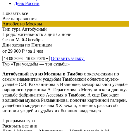
День России
Показать все
Все направления
Автобус из Москвы
Тип тура
Автобусный
Продолжительность
3 дня / 2 ночи
Сезон
Май-Октябрь
Дни заезда
по Пятницам
от 29 900 ₽
/ за 1 чел
Оставить заявку
Тур «Три усадьбы — три судьбы»
Автобусный тур из Москвы в Тамбов
с экскурсиями по
самым знаменитым усадьбам Тамбовской области: музею-
усадьбе С.В. Рахманинова в Ивановке, мемориальной усадьбе
народного художника А. Герасимова в Мичуринске и дворцу-
усадьбе фабрикантов Асеевых в Тамбове. А еще Вас ждет
волшебная музыка Рахманинова, полотна картинной галереи,
усадебный модерн начала XX века и, конечно, рассказ об
истории усадеб и судьбах их бывших владельцев…
Программа тура
Раскрыть все дни