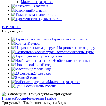
Майские праздники
Казахстан
Киргизия
Таджикистан
Туркменистан
Все страны
Виды отдыха
Туристические поезда
Круизы
Национальные маршруты
Гастрономические туры
Туры с детьми
Ноябрьские праздники
Новый год
Масленица
23 февраля
8 марта
Майские праздники
День России
Главная
Россия
Черноземье
Тамбов
Три усадьбы Тамбовщины, тур на 3 дня