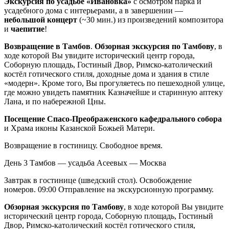
Экскурсия по усадьбе «Ивановка»
с осмотром парка и
усадебного дома с интерьерами, а в завершении —
небольшой концерт
(~30 мин.) из произведений композитора
и
чаепитие
!
Возвращение в Тамбов
.
Обзорная экскурсия по Тамбову
, в
ходе которой Вы увидите исторический центр города,
Соборную площадь, Гостиный Двор, Римско-католический
костёл готического стиля, доходные дома и здания в стиле
«модерн». Кроме того, Вы прогуляетесь по пешеходной улице,
где можно увидеть памятник Казначейше и старинную аптеку
Лана, и по набережной Цны.
Посещение Спасо-Преображенского кафедрального собора
и Храма иконы Казанской Божьей Матери.
Возвращение в гостиницу. Свободное время.
День 3
Тамбов — усадьба Асеевых — Москва
Завтрак в гостинице (шведский стол). Освобождение
номеров. 09:00 Отправление на экскурсионную программу.
Обзорная экскурсия по Тамбову
, в ходе которой Вы увидите
исторический центр города, Соборную площадь, Гостиный
Двор, Римско-католический костёл готического стиля,