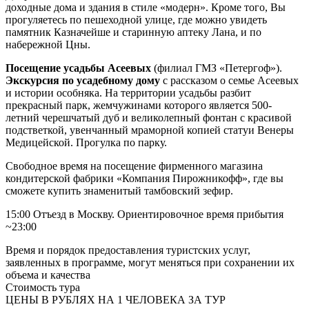
доходные дома и здания в стиле «модерн». Кроме того, Вы
прогуляетесь по пешеходной улице, где можно увидеть
памятник Казначейше и старинную аптеку Лана, и по
набережной Цны.
Посещение усадьбы Асеевых
(филиал ГМЗ «Петергоф»).
Экскурсия по усадебному дому
с рассказом о семье Асеевых
и истории особняка. На территории усадьбы разбит
прекрасный парк, жемчужинами которого является 500-
летний черешчатый дуб и великолепный фонтан с красивой
подстветкой, увенчанный мраморной копией статуи Венеры
Медицейской. Прогулка по парку.
Свободное время на посещение фирменного магазина
кондитерской фабрики «Компания Пирожникофф», где вы
сможете купить знаменитый тамбовский зефир.
15:00 Отъезд в Москву. Ориентировочное время прибытия
~23:00
Время и порядок предоставления туристских услуг,
заявленных в программе, могут меняться при сохранении их
объема и качества
Стоимость тура
ЦЕНЫ В РУБЛЯХ НА 1 ЧЕЛОВЕКА ЗА ТУР