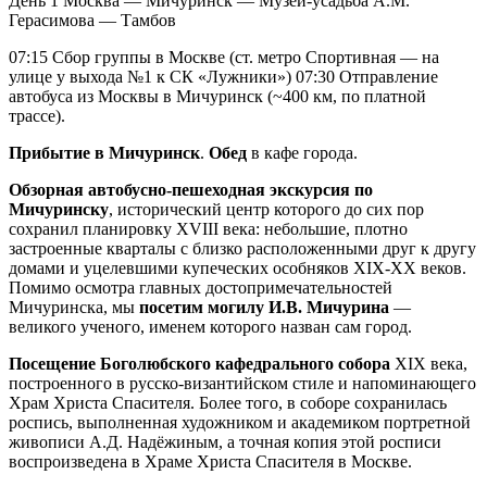
День 1
Москва — Мичуринск — Музей-усадьба А.М.
Герасимова — Тамбов
07:15 Сбор группы в Москве (ст. метро Спортивная — на
улице у выхода №1 к СК «Лужники») 07:30 Отправление
автобуса из Москвы в Мичуринск (~400 км, по платной
трассе).
Прибытие в Мичуринск
.
Обед
в кафе города.
Обзорная автобусно-пешеходная экскурсия по
Мичуринску
, исторический центр которого до сих пор
сохранил планировку XVIII века: небольшие, плотно
застроенные кварталы с близко расположенными друг к другу
домами и уцелевшими купеческих особняков XIX-XX веков.
Помимо осмотра главных достопримечательностей
Мичуринска, мы
посетим могилу И.В. Мичурина
—
великого ученого, именем которого назван сам город.
Посещение Боголюбского кафедрального собора
XIX века,
построенного в русско-византийском стиле и напоминающего
Храм Христа Спасителя. Более того, в соборе сохранилась
роспись, выполненная художником и академиком портретной
живописи А.Д. Надёжиным, а точная копия этой росписи
воспроизведена в Храме Христа Спасителя в Москве.