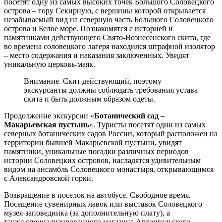
посетят одну из самых высоких точек Большого Соловецкого
острова – гору Секирную, с вершины которой открывается
незабываемый вид на северную часть Большого Соловецкого
острова и Белое море. Познакомятся с историей и
памятниками действующего Свято-Вознесенского скита, где
во времена соловецкого лагеря находился штрафной изолятор
– место содержания и наказания заключенных. Увидят
уникальную церковь-маяк.
Внимание. Скит действующий, поэтому
экскурсанты должны соблюдать требования устава
скита и быть должным образом одеты.
Продолжение экскурсии «
Ботанический сад –
Макарьевская пустынь
». Туристы посетят один из самых
северных ботанических садов России, который расположен на
территории бывшей Макарьевской пустыни, увидят
памятники, уникальные посадки различных периодов
истории Соловецких островов, насладятся удивительным
видом на ансамбль Соловецкого монастыря, открывающимся
с Александровской горки.
Возвращение в поселок на автобусе. Свободное время
.
Посещение сувенирных лавок или выставок Соловецкого
музея-заповедника (за дополнительную плату), а
также специализированного магазина Архангельского