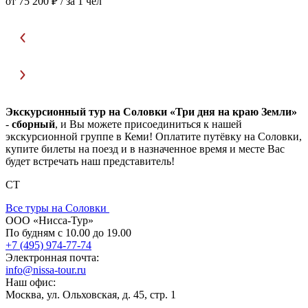
от 75 200 ₽
/ за 1 чел
о
Экскурсионный тур на Соловки «Три дня на краю Земли»
-
сборный
, и Вы можете присоединиться к нашей
экскурсионной группе в Кеми! Оплатите путёвку на Соловки,
купите билеты на поезд и в назначенное время и месте Вас
будет встречать наш представитель!
СТ
Все туры на Соловки
ООО «Нисса-Тур»
По будням с 10.00 до 19.00
+7 (495) 974-77-74
Электронная почта:
info@nissa-tour.ru
Наш офис:
Москва, ул. Ольховская, д. 45, стр. 1