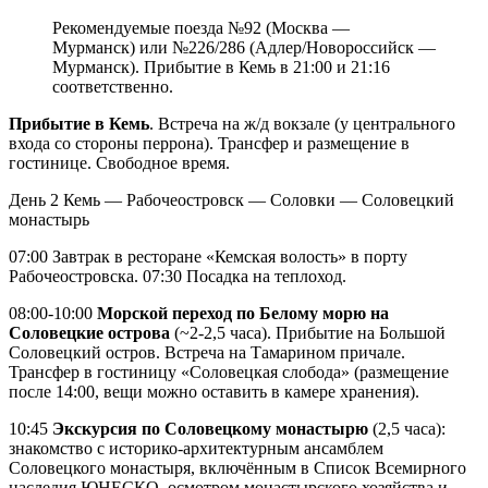
Рекомендуемые поезда №92 (Москва —
Мурманск) или №226/286 (Адлер/Новороссийск —
Мурманск). Прибытие в Кемь в 21:00 и 21:16
соответственно.
Прибытие в Кемь
. Встреча на ж/д вокзале (у центрального
входа со стороны перрона). Трансфер и размещение в
гостинице. Свободное время.
День 2
Кемь — Рабочеостровск — Соловки — Соловецкий
монастырь
07:00 Завтрак в ресторане «Кемская волость» в порту
Рабочеостровска. 07:30 Посадка на теплоход.
08:00-10:00
Морской переход по Белому морю на
Соловецкие острова
(~2-2,5 часа). Прибытие на Большой
Соловецкий остров. Встреча на Тамарином причале.
Трансфер в гостиницу «Соловецкая слобода» (размещение
после 14:00, вещи можно оставить в камере хранения).
10:45
Экскурсия по Соловецкому монастырю
(2,5 часа):
знакомство с историко-архитектурным ансамблем
Соловецкого монастыря, включённым в Список Всемирного
наследия ЮНЕСКО, осмотром монастырского хозяйства и