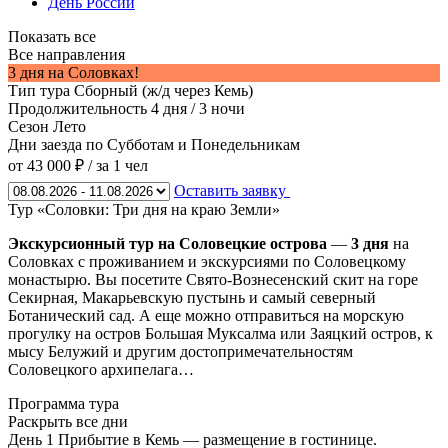
День России
Показать все
Все направления
3 дня на Соловках!
Тип тура
Сборный (ж/д через Кемь)
Продолжительность
4 дня / 3 ночи
Сезон
Лето
Дни заезда
по Субботам и Понедельникам
от 43 000 ₽
/ за 1 чел
Оставить заявку
Тур «Соловки: Три дня на краю Земли»
Экскурсионный тур на Соловецкие острова
—
3 дня
на
Соловках с проживанием и экскурсиями по Соловецкому
монастырю. Вы посетите Свято-Вознесенский скит на горе
Секирная, Макарьевскую пустынь и самый северный
Ботанический сад. А еще можно отправиться на морскую
прогулку на остров Большая Муксалма или Заяцкий остров, к
мысу Белужий и другим достопримечательностям
Соловецкого архипелага…
Программа тура
Раскрыть все дни
День 1
Прибытие в Кемь — размещение в гостинице.