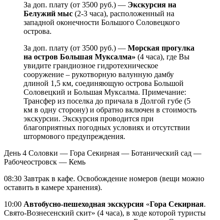
За доп. плату (от 3500 руб.) —
Экскурсия на
Белужий мыс
(2-3 часа), расположенный на
западной оконечности Большого Соловецкого
острова.
За доп. плату (от 3500 руб.) —
Морская прогулка
на остров Большая Муксалма»
(4 часа), где Вы
увидите грандиозное гидротехническое
сооружение – рукотворную валунную дамбу
длиной 1,5 км, соединяющую острова Большой
Соловецкий и Большая Муксалма. Примечание:
Трансфер из поселка до причала в Долгой губе (5
км в одну сторону) и обратно включен в стоимость
экскурсии. Экскурсия проводится при
благоприятных погодных условиях и отсутствии
штормового предупреждения.
День 4
Соловки — Гора Секирная — Ботанический сад —
Рабочеостровск — Кемь
08:30 Завтрак в кафе. Освобождение номеров (вещи можно
оставить в камере хранения).
10:00
Автобусно-пешеходная экскурсия
«
Гора Секирная
.
Свято-Вознесенский скит» (4 часа), в ходе которой туристы