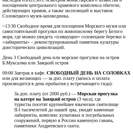
посещением центрального храмового комплекса обители,
действующих храмов, а также экспозиций и выставок
Соловецкого музея-заповедника.
~13:30 Свободное время для посещения Морского музея или
самостоятельной прогулки по живописному берегу Белого
моря, где можно увидеть «пляшущие» соловецкие березки и
«лабиринты» – реконструированный памятник культуры
доисторических цивилизаций.
День 3
Свободный день или морские прогулки на остров
Б.Муксалма или Заяцкий остров
09:00 Завтрак в кафе.
СВОБОДНЫЙ ДЕНЬ НА СОЛОВКАХ
или для желающих — за доп. плату (запись и оплата
производится в день прибытия у встречающего гида):
За доп. плату (от 2000 руб.) —
Морская прогулка
на катере на Заяцкий остров
(3 часа), где
туристы посетят крупнейшее языческое святилище
II-I тысячелетий до нашей эры, увидят каменные
лабиринты, комплекс культовых и погребальных
сооружений, первую в России каменную гавань,
памятники Андреевского скита.