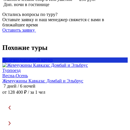
Доп. ночи в гостинице
Остались вопросы по туру?
Оставьте заявку и наш менеджер свяжется с вами в
ближайшее время
Оставить заявку
Похожие туры
Железнодорожный круиз
Турпоезд
Т
Весна-Осень
В
Жемчужины Кавказа: Домбай и Эльбрус
Ж
7 дней / 6 ночей
7
от 128 400 ₽
/ за 1 чел
о