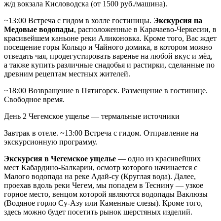
ж/д вокзала Кисловодска (от 1500 руб./машина).
~13:00 Встреча с гидом в холле гостиницы.
Экскурсия на
Медовые водопады
, расположенные в Карачаево-Черкесии, в
красивейшем каньоне реки Аликоновка. Кроме того, Вас ждет
посещение горы Кольцо и Чайного домика, в котором можно
отведать чая, продегустировать варенье на любой вкус и мёд,
а также купить различные снадобья и растирки, сделанные по
древним рецептам местных жителей.
~18:00 Возвращение в Пятигорск. Размещение в гостинице.
Свободное время.
День 2
Чегемское ущелье — термальные источники
Завтрак в отеле. ~13:00 Встреча с гидом. Отправление на
экскурсионную программу.
Экскурсия в Чегемское ущелье
— одно из красивейших
мест Кабардино-Балкарии, осмотр которого начинается с
Малого водопада на реке Адай-су (Круглая вода). Далее,
проехав вдоль реки Чегем, мы попадем в Теснину — узкое
горное место, венцом которой являются водопады Ваклюзы
(Водяное горло Су-Азу или Каменные слезы). Кроме того,
здесь можно будет посетить рынок шерстяных изделий.