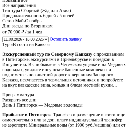
Показать все
Все направления
Тип тура
Сборный (Ж/д или Авиа)
Продолжительность
6 дней / 5 ночей
Сезон
Май-Октябрь
Дни заезда
по Вторникам
от 70 900 ₽
/ за 1 чел
Оставить заявку
Тур «В гости на Кавказ»
Экскурсионный тур по Северному Кавказу
с проживанием
в Пятигорске, экскурсиями в Приэльбрусье и поездкой в
Ингушетию. Вы побываете в Чегемском ущелье и на Медовых
водопадах, увидите ингушские башенные комплексы и
подниметесь по канатной дороге к вершинам Западного
Кавказа, искупаетесь в термальных источниках и попробуете
на вкус кавказские вина, коньяк и блюда местной кухни…
Программа тура
Раскрыть все дни
День 1
Пятигорск — Медовые водопады
Прибытие в Пятигорск
. Трансфер и размещение в гостинице
самостоятельно или за доп. плату индивидуальный трансфер
из аэропорта Минеральные воды (от 1900 руб./машина) или от