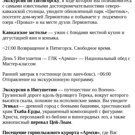
Экскурсия по Пятигорску
, в ходе которой Вы познакомитесь
с самыми известными достопримечательностями северо-
кавказской столицы, увидите обновленный парк «Цветник»,
посетите дом-музей Лермонтова и побываете у подземного
озера «Провал» и на месте дуэли Лермонтова.
Кавказское застолье
— ужин с блюдами местной кухни и
дегустацией вин и коньяка.
~21:00 Возвращение в Пятигорск. Свободное время.
День 5
Ингушетия — ГЛК «Армхи» — Национальный обед с
Мастер-классом
Ранний завтрак в гостинице (или ланч-бокс). ~06:00
Отправление на экскурсионную программу.
Экскурсия в Ингушетию
— путешествие по Военно-
Грузинской дороге вдоль бурлящего Терека, вокруг которого
высятся скалы, похожие на исполинские замки. Вы увидите
Эгикал
— древний город с боевыми башнями, христианский
храм
Тхаба-Ерды
, украшенный композицией с фигурами
Христа, персонажей из библии и виноградных лоз, а также
живописный
перевал Цей-Лоам
.
Посещение горнолыжного курорта «Армхи»
, где Вас