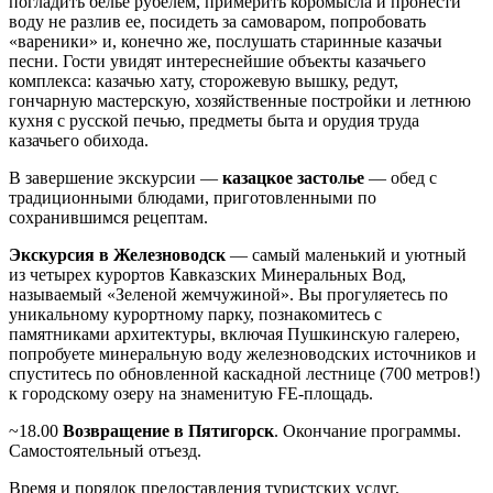
погладить белье рубелем, примерить коромысла и пронести
воду не разлив ее, посидеть за самоваром, попробовать
«вареники» и, конечно же, послушать старинные казачьи
песни. Гости увидят интереснейшие объекты казачьего
комплекса: казачью хату, сторожевую вышку, редут,
гончарную мастерскую, хозяйственные постройки и летнюю
кухня с русской печью, предметы быта и орудия труда
казачьего обихода.
В завершение экскурсии —
казацкое застолье
— обед с
традиционными блюдами, приготовленными по
сохранившимся рецептам.
Экскурсия в Железноводск
— самый маленький и уютный
из четырех курортов Кавказских Минеральных Вод,
называемый «Зеленой жемчужиной». Вы прогуляетесь по
уникальному курортному парку, познакомитесь с
памятниками архитектуры, включая Пушкинскую галерею,
попробуете минеральную воду железноводских источников и
спуститесь по обновленной каскадной лестнице (700 метров!)
к городскому озеру на знаменитую FE-площадь.
~18.00
Возвращение в Пятигорск
. Окончание программы.
Самостоятельный отъезд.
Время и порядок предоставления туристских услуг,