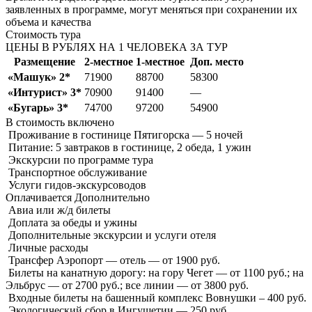
заявленных в программе, могут меняться при сохранении их
объема и качества
Стоимость тура
ЦЕНЫ В РУБЛЯХ НА 1 ЧЕЛОВЕКА ЗА ТУР
Размещение
2-местное
1-местное
Доп. место
«Машук» 2*
71900
88700
58300
«Интурист» 3*
70900
91400
—
«Бугарь» 3*
74700
97200
54900
В стоимость
включено
Проживание в гостинице Пятигорска — 5 ночей
Питание: 5 завтраков в гостинице, 2 обеда, 1 ужин
Экскурсии по программе тура
Транспортное обслуживание
Услуги гидов-экскурсоводов
Оплачивается
Дополнительно
Авиа или ж/д билеты
Доплата за обеды и ужины
Дополнительные экскурсии и услуги отеля
Личные расходы
Трансфер Аэропорт — отель — от 1900 руб.
Билеты на канатную дорогу: на гору Чегет — от 1100 руб.; на
Эльбрус — от 2700 руб.; все линии — от 3800 руб.
Входные билеты на башенный комплекс Вовнушки – 400 руб.
Экологический сбор в Ингушетии — 250 руб.