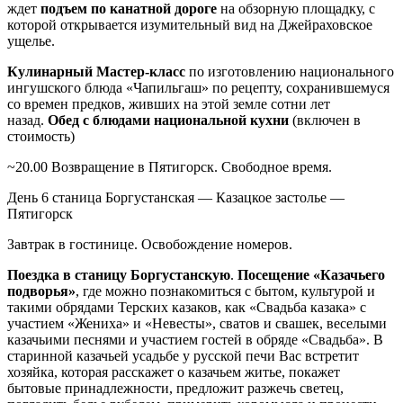
ждет
подъем по канатной дороге
на обзорную площадку, с
которой открывается изумительный вид на Джейраховское
ущелье.
Кулинарный Мастер-класс
по изготовлению национального
ингушского блюда «Чапильгаш» по рецепту, сохранившемуся
со времен предков, живших на этой земле сотни лет
назад.
Обед с блюдами национальной кухни
(включен в
стоимость)
~20.00 Возвращение в Пятигорск. Свободное время.
День 6
станица Боргустанская — Казацкое застолье —
Пятигорск
Завтрак в гостинице. Освобождение номеров.
Поездка в станицу Боргустанскую
.
Посещение «Казачьего
подворья»
, где можно познакомиться с бытом, культурой и
такими обрядами Терских казаков, как «Свадьба казака» с
участием «Жениха» и «Невесты», сватов и свашек, веселыми
казачьими песнями и участием гостей в обряде «Свадьба». В
старинной казачьей усадьбе у русской печи Вас встретит
хозяйка, которая расскажет о казачьем житье, покажет
бытовые принадлежности, предложит разжечь светец,