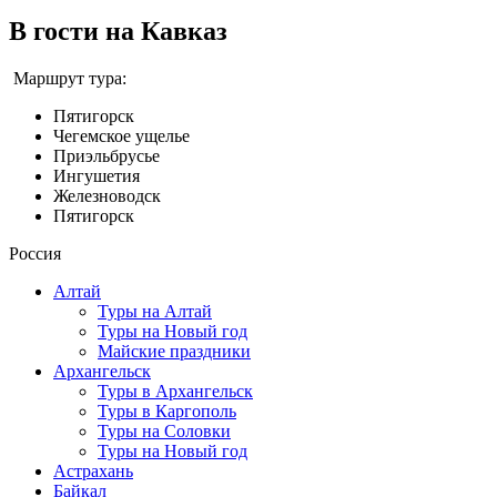
В гости на Кавказ
Маршрут тура:
Пятигорск
Чегемское ущелье
Приэльбрусье
Ингушетия
Железноводск
Пятигорск
Россия
Алтай
Туры на Алтай
Туры на Новый год
Майские праздники
Архангельск
Туры в Архангельск
Туры в Каргополь
Туры на Соловки
Туры на Новый год
Астрахань
Байкал