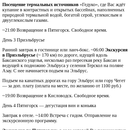
Посещение термальных источников
«Гедуко», где Вас ждёт
купание в контрастных и открытых бассейнах, наполненных
природной термальной водой, богатой серой, углекислым и
двууглекислым газами.
~21:00 Возвращение в Пятигорск. Свободное время.
День 3
Приэльбрусье
Ранний завтрак в гостинице или ланч-бокс. ~06:00
Экскурсия
в Приэльбрусье
(~ 170 км) по дороге, идущей вдоль
Баксанского ущелья, несколько раз пересекая реку Баксан и
ведущей к подножию Эльбруса у селения Терскол на поляне
Азау. С нее начинается подъем на Эльбрус.
Подъем на канатных дорогах на гору Эльбрус или гору Чегет
— за доп. плату (оплата на месте, по желанию от 1100 руб.)
~19:00 Возвращение в Кисловодск. Свободное время.
День 4
Пятигорск — дегустация вин и коньяка
Завтрак в отеле. ~14:00 Встреча с гидом. Отправление на
экскурсионную программу.