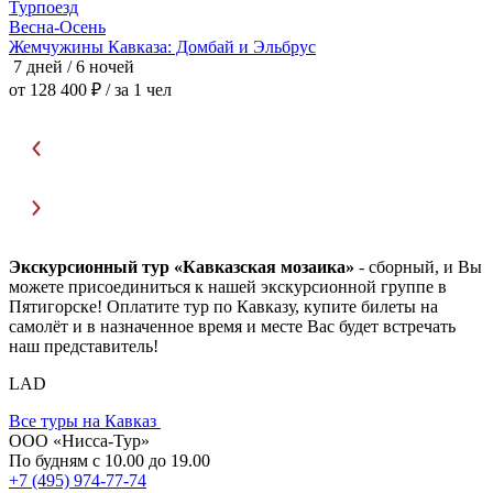
Турпоезд
Т
Весна-Осень
В
Жемчужины Кавказа: Домбай и Эльбрус
Ж
7 дней / 6 ночей
7
от 128 400 ₽
/ за 1 чел
о
Экскурсионный тур «Кавказская мозаика»
- сборный, и Вы
можете присоединиться к нашей экскурсионной группе в
Пятигорске! Оплатите тур по Кавказу, купите билеты на
самолёт и в назначенное время и месте Вас будет встречать
наш представитель!
LAD
Все туры на Кавказ
ООО «Нисса-Тур»
По будням с 10.00 до 19.00
+7 (495) 974-77-74