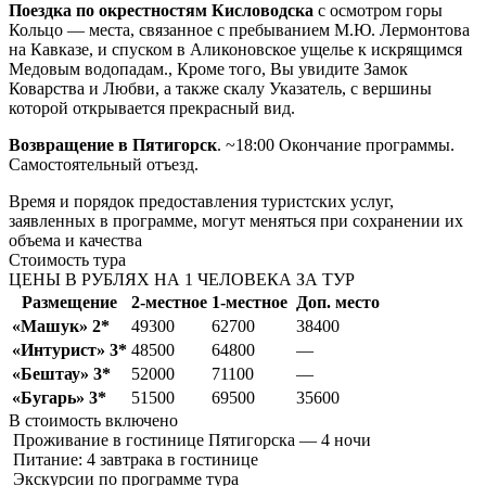
Поездка по окрестностям Кисловодска
с осмотром горы
Кольцо — места, связанное с пребыванием М.Ю. Лермонтова
на Кавказе, и спуском в Аликоновское ущелье к искрящимся
Медовым водопадам., Кроме того, Вы увидите Замок
Коварства и Любви, а также скалу Указатель, с вершины
которой открывается прекрасный вид.
Возвращение в Пятигорск
. ~18:00 Окончание программы.
Самостоятельный отъезд.
Время и порядок предоставления туристских услуг,
заявленных в программе, могут меняться при сохранении их
объема и качества
Стоимость тура
ЦЕНЫ В РУБЛЯХ НА 1 ЧЕЛОВЕКА ЗА ТУР
Размещение
2-местное
1-местное
Доп. место
«Машук» 2*
49300
62700
38400
«Интурист» 3*
48500
64800
—
«Бештау» 3*
52000
71100
—
«Бугарь» 3*
51500
69500
35600
В стоимость
включено
Проживание в гостинице Пятигорска — 4 ночи
Питание: 4 завтрака в гостинице
Экскурсии по программе тура