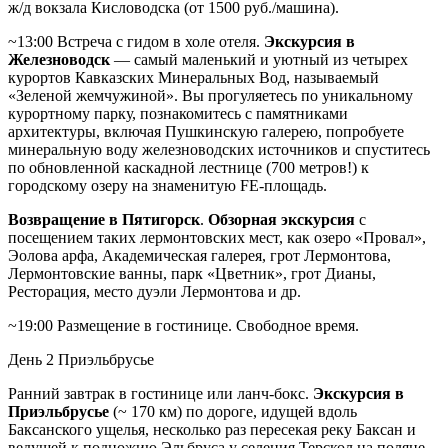
ж/д вокзала Кисловодска (от 1500 руб./машина).
~13:00 Встреча с гидом в холе отеля.
Экскурсия в
Железноводск
— самый маленький и уютный из четырех
курортов Кавказских Минеральных Вод, называемый
«Зеленой жемчужиной». Вы прогуляетесь по уникальному
курортному парку, познакомитесь с памятниками
архитектуры, включая Пушкинскую галерею, попробуете
минеральную воду железноводских источников и спуститесь
по обновленной каскадной лестнице (700 метров!) к
городскому озеру на знаменитую FE-площадь.
Возвращение в Пятигорск
.
Обзорная экскурсия
с
посещением таких лермонтовских мест, как озеро «Провал»,
Эолова арфа, Академическая галерея, грот Лермонтова,
Лермонтовские ванны, парк «Цветник», грот Дианы,
Ресторация, место дуэли Лермонтова и др.
~19:00 Размещение в гостинице. Свободное время.
День 2
Приэльбрусье
Ранний завтрак в гостинице или ланч-бокс.
Экскурсия в
Приэльбрусье
(~ 170 км) по дороге, идущей вдоль
Баксанского ущелья, несколько раз пересекая реку Баксан и
ведущей к подножию Эльбруса у селения Терскол на поляне