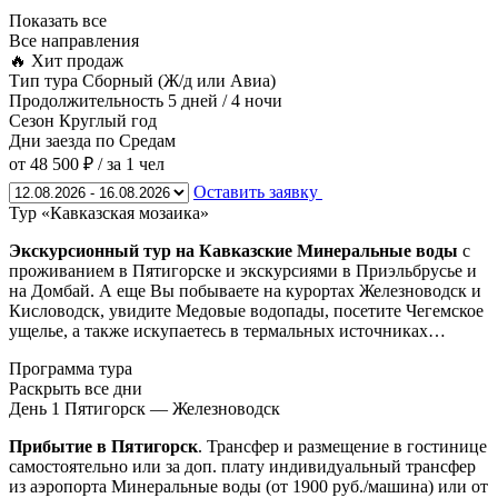
Показать все
Все направления
🔥 Хит продаж
Тип тура
Сборный (Ж/д или Авиа)
Продолжительность
5 дней / 4 ночи
Сезон
Круглый год
Дни заезда
по Средам
от 48 500 ₽
/ за 1 чел
Оставить заявку
Тур «Кавказская мозаика»
Экскурсионный тур на Кавказские Минеральные воды
с
проживанием в Пятигорске и экскурсиями в Приэльбрусье и
на Домбай. А еще Вы побываете на курортах Железноводск и
Кисловодск, увидите Медовые водопады, посетите Чегемское
ущелье, а также искупаетесь в термальных источниках…
Программа тура
Раскрыть все дни
День 1
Пятигорск — Железноводск
Прибытие в Пятигорск
. Трансфер и размещение в гостинице
самостоятельно или за доп. плату индивидуальный трансфер
из аэропорта Минеральные воды (от 1900 руб./машина) или от