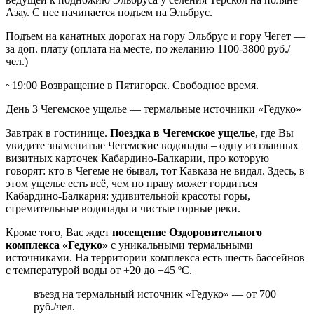
Азау. С нее начинается подъем на Эльбрус.
Подъем на канатных дорогах на гору Эльбрус и гору Чегет —
за доп. плату (оплата на месте, по желанию 1100-3800 руб./
чел.)
~19:00 Возвращение в Пятигорск. Свободное время.
День 3
Чегемское ущелье — термальные источники «Гедуко»
Завтрак в гостинице.
Поездка в Чегемское ущелье
, где Вы
увидите знаменитые Чегемские водопады – одну из главных
визитных карточек Кабардино-Балкарии, про которую
говорят: кто в Чегеме не бывал, тот Кавказа не видал. Здесь, в
этом ущелье есть всё, чем по праву может гордиться
Кабардино-Балкария: удивительной красоты горы,
стремительные водопады и чистые горные реки.
Кроме того, Вас ждет
посещение Оздоровительного
комплекса «Гедуко»
с уникальными термальными
источниками. На территории комплекса есть шесть бассейнов
с температурой воды от +20 до +45 ºС.
въезд на термальный источник «Гедуко» — от 700
руб./чел.