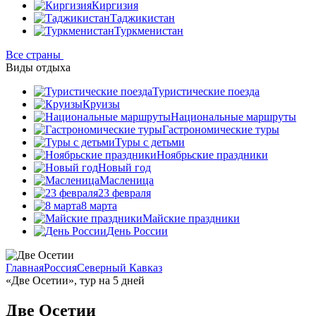
Киргизия
Таджикистан
Туркменистан
Все страны
Виды отдыха
Туристические поезда
Круизы
Национальные маршруты
Гастрономические туры
Туры с детьми
Ноябрьские праздники
Новый год
Масленица
23 февраля
8 марта
Майские праздники
День России
Главная
Россия
Северный Кавказ
«Две Осетии», тур на 5 дней
Две Осетии