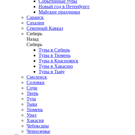
Событийные туры
Новый год в Петербурге
Майские праздники
Саранск
Сахалин
Северный Кавказ
Сибирь
Назад
Сибирь
Туры в Сибирь
Туры в Тюмень
Туры в Красноярск
Туры в Хакасию
Туры в Тыву
Смоленск
Соловки
Сочи
Тверь
Тула
Тыва
Тюмень
Урал
Хакасия
Чебоксары
Черноземье