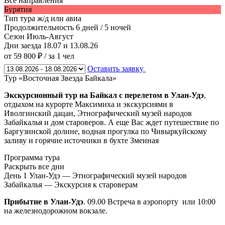
Все направления
Бурятия
Тип тура
ж/д или авиа
Продолжительность
6 дней / 5 ночей
Сезон
Июль-Август
Дни заезда
18.07 и 13.08.26
от 59 800 ₽
/ за 1 чел
Оставить заявку
Тур «Восточная Звезда Байкала»
Экскурсионный тур на Байкал с перелетом в Улан-Удэ
,
отдыхом на курорте Максимиха и экскурсиями в
Иволгинский дацан, Этнографический музей народов
Забайкалья и дом староверов. А еще Вас ждет путешествие по
Баргузинской долине, водная прогулка по Чивыркуйскому
заливу и горячие источники в бухте Змеиная
Программа тура
Раскрыть все дни
День 1
Улан-Удэ — Этнографический музей народов
Забайкалья — Экскурсия к староверам
Прибытие в Улан-Удэ
. 09.00 Встреча в аэропорту или 10:00
на железнодорожном вокзале.