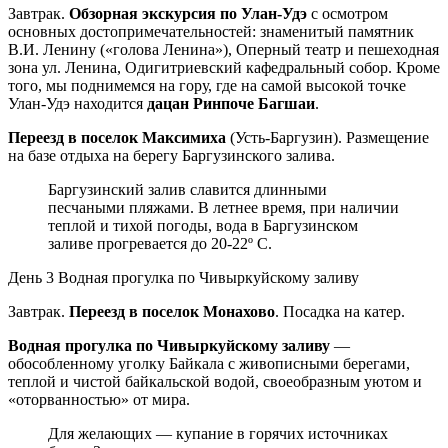
Завтрак.
Обзорная экскурсия по Улан-Удэ
с осмотром
основных достопримечательностей: знаменитый памятник
В.И. Ленину («голова Ленина»), Оперный театр и пешеходная
зона ул. Ленина, Одигитриевский кафедральный собор. Кроме
того, мы поднимемся на гору, где на самой высокой точке
Улан-Удэ находится
дацан Ринпоче Багшаи
.
Переезд в поселок Максимиха
(Усть-Баргузин). Размещение
на базе отдыха на берегу Баргузинского залива.
Баргузинский залив славится длинными
песчаными пляжами. В летнее время, при наличии
теплой и тихой погоды, вода в Баргузинском
заливе прогревается до 20-22º С.
День 3
Водная прогулка по Чивыркуйскому заливу
Завтрак.
Переезд в поселок Монахово
. Посадка на катер.
Водная прогулка по Чивыркуйскому заливу
—
обособленному уголку Байкала с живописными берегами,
теплой и чистой байкальской водой, своеобразным уютом и
«оторванностью» от мира.
Для желающих — купание в горячих источниках