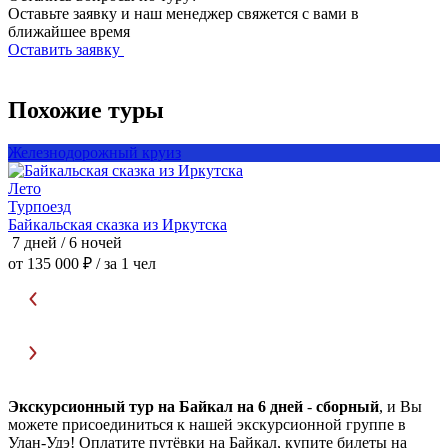
Оставьте заявку и наш менеджер свяжется с вами в
ближайшее время
Оставить заявку
Похожие туры
Железнодорожный круиз
Лето
Т
Турпоезд
Байкальская сказка из Иркутска
Б
7 дней / 6 ночей
8
от 135 000 ₽
/ за 1 чел
о
Экскурсионный тур на Байкал на 6 дней
-
сборный
, и Вы
можете присоединиться к нашей экскурсионной группе в
Улан-Удэ! Оплатите путёвки на Байкал, купите билеты на