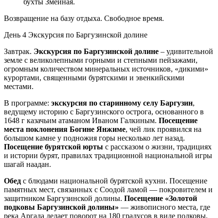
бухты Змеиная.
Возвращение на базу отдыха. Свободное время.
День 4
Экскурсия по Баргузинской долине
Завтрак.
Экскурсия по Баргузинской долине
– удивительной
земле с великолепными горными и степными пейзажами,
огромным количеством минеральных источников, «дикими»
курортами, священными бурятскими и эвенкийскими
местами.
В программе:
экскурсия по старинному селу Баргузин
,
ведущему историю с Баргузинского острога, основанного в
1648 г казачьим атаманом Иваном Галкиным.
Посещение
места поклонения Богине Янжиме
, чей лик проявился на
большом камне у подножия горы несколько лет назад.
Посещение бурятской юрты
с рассказом о жизни, традициях
и истории бурят, правилах традиционной национальной игры
шагай наадан.
Обед
с блюдами национальной бурятской кухни. Посещение
памятных мест, связанных с Соодой ламой — покровителем и
защитником Баргузинской долины.
Посещение «Золотой
подковы Баргузинской долины»
— живописного места, где
река Аргада делает поворот на 180 градусов в виде подковы,