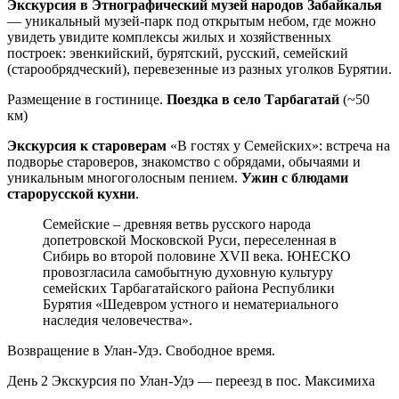
Экскурсия в Этнографический музей народов Забайкалья
— уникальный музей-парк под открытым небом, где можно
увидеть увидите комплексы жилых и хозяйственных
построек: эвенкийский, бурятский, русский, семейский
(старообрядческий), перевезенные из разных уголков Бурятии.
Размещение в гостинице.
Поездка в село Тарбагатай
(~50
км)
Экскурсия к староверам
«В гостях у Семейских»: встреча на
подворье староверов, знакомство с обрядами, обычаями и
уникальным многоголосным пением.
Ужин с блюдами
старорусской кухни
.
Семейские – древняя ветвь русского народа
допетровской Московской Руси, переселенная в
Сибирь во второй половине XVII века. ЮНЕСКО
провозгласила самобытную духовную культуру
семейских Тарбагатайского района Республики
Бурятия «Шедевром устного и нематериального
наследия человечества».
Возвращение в Улан-Удэ. Свободное время.
День 2
Экскурсия по Улан-Удэ — переезд в пос. Максимиха