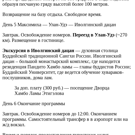
образуя песчаную гряду высотой более 100 метров.
Возвращение на базу отдыха. Свободное время.
День 5
Максимиха — Улан-Удэ — Иволгинский дацан
Завтрак. Освобождение номеров.
Переезд в Улан-Удэ
(~270
км). Размещение в гостинице.
Экскурсия в Иволгинский дацан
— духовная столица
Буддийской традиционной Сангхи России. Иволгинский
дацан – большой монастырский комплекс, где находится
резиденция Пандито Хамбо ламы — главы буддистов России;
Буддийский Университет, где ведется обучение хувараков-
послушников, дома лам.
За доп. плату (300 руб.) — посещение Дворца
Хамбо Ламы Этигэлова
День 6
Окончание программы
Завтрак. Освобождение номеров до 12:00. Окончанием
программы. Самостоятельный трансфер в в аэропорт или на
ж/д вокзал.
Время и порядок предоставления туристских услуг,