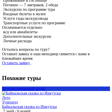
Проживание в гостинице
Питание — 7 завтраков, 2 обеда
Экскурсии по программе тура
Входные билеты в музеи
Услуги гида-экскурсовода
Транспортные услуги по программе
Оплачивается
отдельно
ж/д или авиабилеты
Дополнительные экскурсии
Личные расходы
Остались вопросы по туру?
Оставьте заявку и наш менеджер свяжется с вами в
ближайшее время
Оставить заявку
Похожие туры
Железнодорожный круиз
Лето
Т
Турпоезд
Байкальская сказка из Иркутска
Б
7 дней / 6 ночей
8