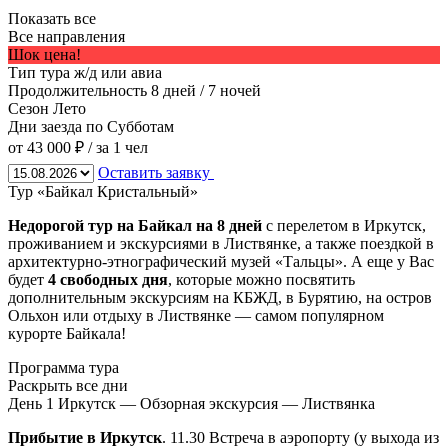
Показать все
Все направления
Шок цена!
Тип тура
ж/д или авиа
Продолжительность
8 дней / 7 ночей
Сезон
Лето
Дни заезда
по Субботам
от 43 000 ₽
/ за 1 чел
Оставить заявку
Тур «Байкал Кристальный»
Недорогой тур на Байкал на 8 дней
с перелетом в Иркутск,
проживанием и экскурсиями в Листвянке, а также поездкой в
архитектурно-этнографический музей «Тальцы». А еще у Вас
будет
4 свободных дня
, которые можно посвятить
дополнительным экскурсиям на КБЖД, в Бурятию, на остров
Ольхон или отдыху в Листвянке — самом популярном
курорте Байкала!
Программа тура
Раскрыть все дни
День 1
Иркутск — Обзорная экскурсия — Листвянка
Прибытие в Иркутск
. 11.30 Встреча в аэропорту (у выхода из