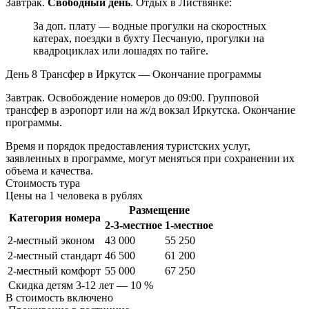
Завтрак.
Свободный день
. Отдых в Листвянке:
За доп. плату — водные прогулки на скоростных
катерах, поездки в бухту Песчаную, прогулки на
квадроциклах или лошадях по тайге.
День 8
Трансфер в Иркутск — Окончание программы
Завтрак. Освобождение номеров до 09:00. Групповой
трансфер в аэропорт или на ж/д вокзал Иркутска. Окончание
программы.
Время и порядок предоставления туристских услуг,
заявленных в программе, могут меняться при сохранении их
объема и качества.
Стоимость тура
Цены на 1 человека в рублях
Размещение
Категория номера
2-3-местное
1-местное
2-местный эконом
43 000
55 250
2-местный стандарт
46 500
61 200
2-местный комфорт
55 000
67 250
Скидка детям 3-12 лет — 10 %
В стоимость
включено