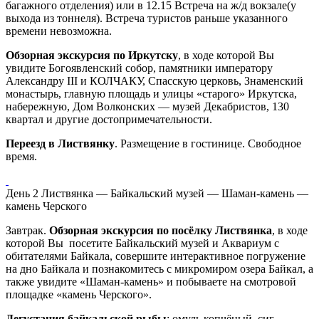
багажного отделения) или в 12.15 Встреча на ж/д вокзале(у
выхода из тоннеля). Встреча туристов раньше указанного
времени невозможна.
Обзорная экскурсия по Иркутску
, в ходе которой Вы
увидите Богоявленский собор, памятники императору
Александру III и КОЛЧАКУ, Спасскую церковь, Знаменский
монастырь, главную площадь и улицы «старого» Иркутска,
набережную, Дом Волконских — музей Декабристов, 130
квартал и другие достопримечательности.
Переезд в Листвянку
. Размещение в гостинице. Свободное
время.
День 2
Листвянка — Байкальский музей — Шаман-камень —
камень Черского
Завтрак.
Обзорная экскурсия по посёлку Листвянка
, в ходе
которой Вы посетите Байкальский музей и Аквариум с
обитателями Байкала, совершите интерактивное погружение
на дно Байкала и познакомитесь с микромиром озера Байкал, а
также увидите «Шаман-камень» и побываете на смотровой
площадке «камень Черского».
Дегустация байкальской рыбы
: омуль копчёный, сиг