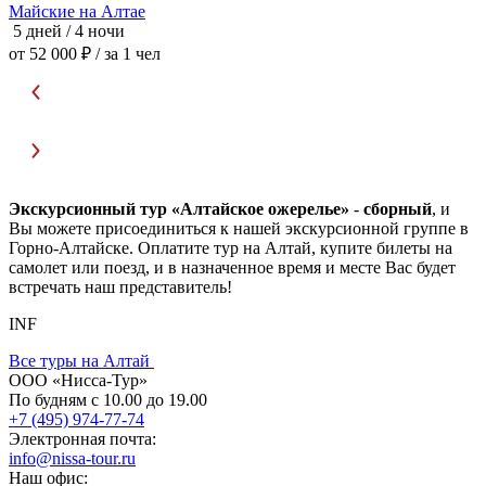
Майские на Алтае
Ц
5 дней / 4 ночи
5
от 52 000 ₽
/ за 1 чел
о
Экскурсионный тур «Алтайское ожерелье»
-
сборный
, и
Вы можете присоединиться к нашей экскурсионной группе в
Горно-Алтайске. Оплатите тур на Алтай, купите билеты на
самолет или поезд, и в назначенное время и месте Вас будет
встречать наш представитель!
INF
Все туры на Алтай
ООО «Нисса-Тур»
По будням с 10.00 до 19.00
+7 (495) 974-77-74
Электронная почта:
info@nissa-tour.ru
Наш офис: