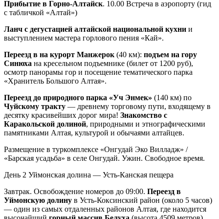
Прибытие в Горно-Алтайск
. 10.00 Встреча в аэропорту (гид
с табличкой «Алтай»)
Ланч с дегустацией алтайской национальной кухни
и
выступлением мастера горлового пения «Кай».
Переезд в на курорт Манжерок
(40 км):
подъем на гору
Синюха
на кресельном подъемнике (билет от 1200 руб),
осмотр панорамы гор и посещение тематического парка
«Хранитель Большого Алтая».
Переезд до природного парка «Уч Энмек»
(140 км) по
Чуйскому тракту
— древнему торговому пути, входящему в
десятку красивейших дорог мира!
Знакомство с
Каракольской долиной
, природными и этнографическими
памятниками Алтая, культурой и обычаями алтайцев.
Размещение в туркомплексе «Онгудай Эко Вилладж» /
«Барская усадьба» в селе Онгудай. Ужин. Свободное время.
День 2
Уймонская долина — Усть-Канская пещера
Завтрак. Освобождение номеров до 09:00.
Переезд в
Уймонскую долину
в Усть-Коксинский район (около 5 часов)
— один из самых отдаленных районов Алтая, где находится
высочайший
горный массив Белуха
(высота 4509 метров).