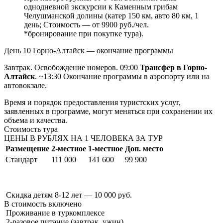
однодневной экскурсии к Каменным грибам
Челушманской долины (катер 150 км, авто 80 км, 1
день; Стоимость — от 9900 руб./чел.
*бронирование при покупке тура).
День 10
Горно-Алтайск — окончание программы
Завтрак. Освобождение номеров. 09:00
Трансфер в Горно-
Алтайск
. ~13:30 Окончание программы в аэропорту или на
автовокзале.
Время и порядок предоставления туристских услуг,
заявленных в программе, могут меняться при сохранении их
объема и качества.
Стоимость тура
ЦЕНЫ В РУБЛЯХ НА 1 ЧЕЛОВЕКА ЗА ТУР
Размещение
2-местное
1-местное
Доп. место
Стандарт
111 000
141 600
99 900
Скидка детям 8-12 лет — 10 000 руб.
В стоимость
включено
Проживание в туркомплексе
2-разовое питание (завтрак, ужин)