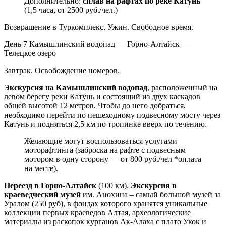
Дополнительно:
сплав на рафтах по реке Катунь
(1,5 часа, от 2500 руб./чел.)
Возвращение в Туркомплекс. Ужин. Свободное время.
День 7
Камышлинский водопад — Горно-Алтайск —
Телецкое озеро
Завтрак. Освобождение номеров.
Экскурсия на Камышлинский водопад
, расположенный на
левом берегу реки Катунь и состоящий из двух каскадов
общей высотой 12 метров. Чтобы до него добраться,
необходимо перейти по пешеходному подвесному мосту через
Катунь и подняться 2,5 км по тропинке вверх по течению.
Желающие могут воспользоваться услугами
моторафтинга (заброска на рафте с подвесным
мотором в одну сторону — от 800 руб./чел *оплата
на месте).
Переезд в Горно-Алтайск
(100 км).
Экскурсия в
краеведческий музей
им. Анохина – самый большой музей за
Уралом (250 руб), в фондах которого хранятся уникальные
коллекции первых краеведов Алтая, археологические
материалы из раскопок курганов Ак-Алаха с плато Укок и