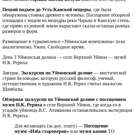
Пеший подъем до Усть-Канской пещеры
, где была
обнаружена стоянка древнего человека. Посещение обзорной
площадки с видом на меандры реки Чарыш и Канскую степь,
где прямо из ровной земли вырастают скалы-останцы разных
размеров и форм.
Размещение в туркомплексе «Уймонская жемчужина» (или
аналогичном). Ужин. Свободное время.
День 3
Уймонская долина — село Верхний Уймон — музей
Н.К. Рериха
Завтрак.
Экскурсия по Уймонской долине
— мистической
стране Беловодье, которую русский философ, ученый,
путешественник и художник Н.К. Рерих считал аналогом
Шамбалы.
Обзорная экскурсия по Уймонской долине с посещением
музея Н.К. Рериха
в селе Верхний Уймон, где когда-то в
усадьбе уймонца В.С. Атаманова останавливалась экспедиция
Н.К. Рериха.
Для желающих (за доп. плату) —
Посещение
музея «Изба староверов»
или
музея камня
ТО