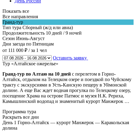
День России
Показать все
Все направления
Гранд-тур
Тип тура
Сборный (ж/д или авиа)
Продолжительность
10 дней / 9 ночей
Сезон
Июнь-Август
Дни заезда
по Пятницам
от 111 000 ₽
/ за 1 чел
Оставить заявку
Тур «Алтайское ожерелье»
Гранд-тур по Алтаю на 10 дней
с перелетом в Горно-
Алтайск, отдыхом на Телецком озере и поездкой по Чуйскому
тракту с экскурсиями в Усть-Канскую пещеру в Уймонской
долине. А еще Вас ждет водная прогулка по Телецкому озеру,
посещение Храма на острове Патмос и музея Н.К. Рериха,
Камышлинский водопад и знаменитый курорт Манжерок …
Программа тура
Раскрыть все дни
День 1
Горно-Алтайск — курорт Манжерок — Каракольская
долина