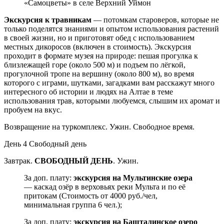
«Самоцветы» в селе Верхний Уймон
Экскурсия к травникам
— потомкам староверов, которые не
только поделятся знаниями и опытом использования растений
в своей жизни, но и приготовят обед с использованием
местных дикоросов (включен в стоимость). Экскурсия
проходит в формате музея на природе: пешая прогулка к
близлежащей горе (около 500 м) и подъем по лёгкой,
прогулочной тропе на вершину (около 800 м), во время
которого с играми, шутками, загадками вам расскажут много
интересного об истории и людях на Алтае в теме
использования трав, которыми любуемся, слышим их аромат и
пробуем на вкус.
Возвращение на туркомплекс. Ужин. Свободное время.
День 4
Свободный день
Завтрак.
СВОБОДНЫЙ ДЕНЬ
. Ужин.
За доп. плату:
экскурсия на Мультинские озера
— каскад озёр в верховьях реки Мульта и по её
притокам (Стоимость от 4000 руб./чел,
минимальная группа 6 чел.);
За доп. плату:
экскурсия на Башталинское озеро