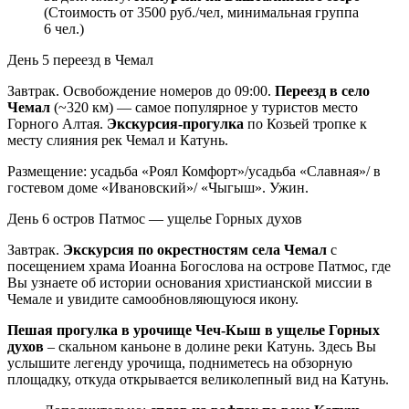
(Стоимость от 3500 руб./чел, минимальная группа
6 чел.)
День 5
переезд в Чемал
Завтрак. Освобождение номеров до 09:00.
Переезд в село
Чемал
(~320 км) — самое популярное у туристов место
Горного Алтая.
Экскурсия-прогулка
по Козьей тропке к
месту слияния рек Чемал и Катунь.
Размещение: усадьба «Роял Комфорт»/усадьба «Славная»/ в
гостевом доме «Ивановский»/ «Чыгыш». Ужин.
День 6
остров Патмос — ущелье Горных духов
Завтрак.
Экскурсия по окрестностям села Чемал
с
посещением храма Иоанна Богослова на острове Патмос, где
Вы узнаете об истории основания христианской миссии в
Чемале и увидите самообновляющуюся икону.
Пешая прогулка в урочище Чеч-Кыш в ущелье Горных
духов
– скальном каньоне в долине реки Катунь. Здесь Вы
услышите легенду урочища, подниметесь на обзорную
площадку, откуда открывается великолепный вид на Катунь.