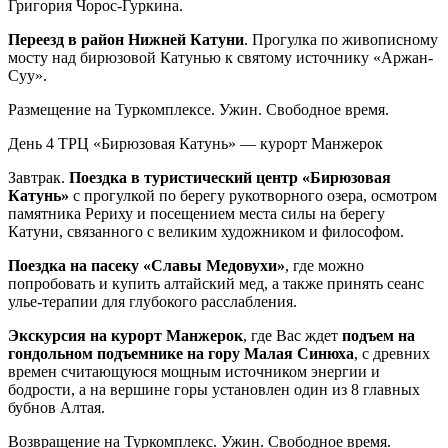
Григория Чорос-Гуркина.
Переезд в район Нижней Катуни
. Прогулка по живописному
мосту над бирюзовой Катунью к святому источнику «Аржан-
Суу».
Размещение на Туркомплексе. Ужин. Свободное время.
День 4
ТРЦ «Бирюзовая Катунь» — курорт Манжерок
Завтрак.
Поездка в туристический центр «Бирюзовая
Катунь»
с прогулкой по берегу рукотворного озера, осмотром
памятника Рериху и посещением места силы на берегу
Катуни, связанного с великим художником и философом.
Поездка на пасеку «Славы Медовухи»
, где можно
попробовать и купить алтайский мед, а также принять сеанс
улье-терапии для глубокого расслабления.
Экскурсия на курорт Манжерок
, где Вас ждет
подъем на
гондольном подъемнике на гору Малая Синюха
, с древних
времен считающуюся мощным источником энергии и
бодрости, а на вершине горы установлен один из 8 главных
бубнов Алтая.
Возвращение на Туркомплекс. Ужин. Свободное время.