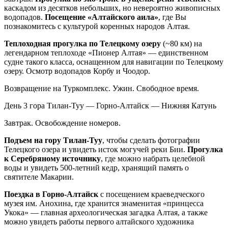
каскадом из десятков небольших, но невероятно живописных
водопадов.
Посещение «Алтайского аила»
, где Вы
познакомитесь с культурой коренных народов Алтая.
Теплоходная прогулка по Телецкому озеру
(~80 км) на
легендарном теплоходе «Пионер Алтая» — единственном
судне такого класса, оснащенном для навигации по Телецкому
озеру. Осмотр водопадов Корбу и Чоодор.
Возвращение на Туркомплекс. Ужин. Свободное время.
День 3
гора Тилан-Туу — Горно-Алтайск — Нижняя Катунь
Завтрак. Освобождение номеров.
Подъем на гору Тилан-Туу
, чтобы сделать фотографии
Телецкого озера и увидеть исток могучей реки Бии.
Прогулка
к Серебряному источнику
, где можно набрать целебной
воды и увидеть 500-летний кедр, хранящий память о
святителе Макарии.
Поездка в Горно-Алтайск
с посещением краеведческого
музея им. Анохина, где хранится знаменитая «принцесса
Укока» — главная археологическая загадка Алтая, а также
можно увидеть работы первого алтайского художника