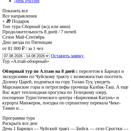
День России
Показать все
Все направления
+ 🎁 Подарок
Тип тура
Сборный (ж/д или авиа)
Продолжительность
8 дней / 7 ночей
Сезон
Май-Сентябрь
Дни заезда
по Пятницам
от 81 000 ₽
/ за 1 чел
Оставить заявку
Тур «Алтай-обзорный»
Обзорный тур по Алтаю на 8 дней
с перелетом в Барнаул и
экскурсиями по Чуйскому тракту с возможностью посетить
Долину Царей, подняться на гору Тилан-Туу, увидеть
Марсианские горы и петроглифы урочища Калбак-Таш. А еще
Вас ждет теплоходная прогулка по Телецкому озеру,
посещение Туристического центра «Бирюзовая Катунь» и
курорта Манжерок, поездка по серпантину перевала Чике-
Таман и…
Программа тура
Раскрыть все дни
День 1
Барнаул — Чуйский тракт — Бийск — село Сростки —