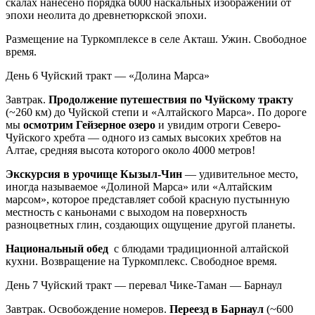
скалах нанесено порядка 6000 наскальных изображений от
эпохи неолита до древнетюркской эпохи.
Размещение на Туркомплексе в селе Акташ. Ужин. Свободное
время.
День 6
Чуйский тракт — «Долина Марса»
Завтрак.
Продолжение путешествия по Чуйскому тракту
(~260 км) до Чуйской степи и «Алтайского Марса». По дороге
мы
осмотрим Гейзерное озеро
и увидим отроги Северо-
Чуйского хребта — одного из самых высоких хребтов на
Алтае, средняя высота которого около 4000 метров!
Экскурсия в урочище Кызыл-Чин
— удивительное место,
иногда называемое «Долиной Марса» или «Алтайским
марсом», которое представляет собой красную пустынную
местность с каньонами с выходом на поверхность
разноцветных глин, создающих ощущение другой планеты.
Национальный обед
с блюдами традиционной алтайской
кухни. Возвращение на Туркомплекс. Свободное время.
День 7
Чуйский тракт — перевал Чике-Таман — Барнаул
Завтрак. Освобождение номеров.
Переезд в Барнаул
(~600