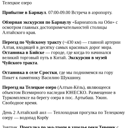
Телецкое озеро
Прибытие в Барнаул
. 07:00-09.00 Встреча в аэропорту.
Обзорная экскурсия по Барнаулу
«Барнеаполь на Оби» с
осмотром главных достопримечательностей столицы
Алтайского края.
Переезд по Чуйскому тракту
(~430 км) — главной артерии
Алтая, входящей в десятку самых красивых дорог мира.
Остановка в Бийске
— городе, где когда-то начинался
великий торговый путь в Китай.
Экскурсия в музей
Чуйского тракта
.
Остановка в селе Сростки
, где мы поднимемся на гору
Пикет к памятнику Василию Шукшину.
Переезд на Телецкое озеро
(Алтын-Кёль), являющееся
объектом Всемирного наследия ЮНЕСКО. Размещение в
Туркомплексе на берегу озера в пос. Артыбаш. Ужин.
Свободное время.
День 2
Алтайский аил — Теплоходная прогулка по Телецкому
озеру — водопад Корбу
Завтрак.
Прогулка по эко-тропе в ущелье реки Тевенек
с