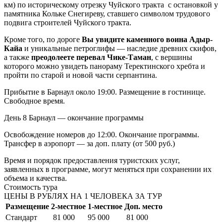
км) по историческому отрезку Чуйского тракта с остановкой у
памятника Кольке Снегиреву, ставшего символом трудового
подвига строителей Чуйского тракта.
Кроме того, по дороге
Вы увидите каменного воина Адыр-
Кайа
и уникальные петроглифы — наследие древних скифов,
а также
преодолеете перевал Чике-Таман
, с вершины
которого можно увидеть панораму Теректинского хребта и
пройти по старой и новой части серпантина.
Прибытие в Барнаул около 19:00. Размещение в гостинице.
Свободное время.
День 8
Барнаул — окончание программы
Освобождение номеров до 12:00. Окончание программы.
Трансфер в аэропорт — за доп. плату (от 500 руб.)
Время и порядок предоставления туристских услуг,
заявленных в программе, могут меняться при сохранении их
объема и качества.
Стоимость тура
ЦЕНЫ В РУБЛЯХ НА 1 ЧЕЛОВЕКА ЗА ТУР
Размещение
2-местное
1-местное
Доп. место
Стандарт
81 000
95 000
81 000