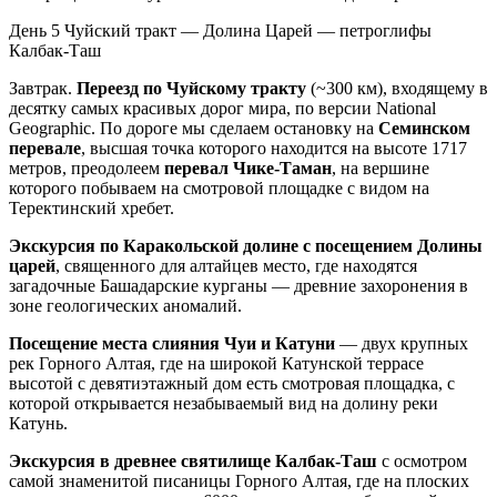
День 5
Чуйский тракт — Долина Царей — петроглифы
Калбак-Таш
Завтрак.
Переезд по Чуйскому тракту
(~300 км), входящему в
десятку самых красивых дорог мира, по версии National
Geographic. По дороге мы сделаем остановку на
Семинском
перевале
, высшая точка которого находится на высоте 1717
метров, преодолеем
перевал Чике-Таман
, на вершине
которого побываем на смотровой площадке с видом на
Теректинский хребет.
Экскурсия по Каракольской долине с посещением Долины
царей
, священного для алтайцев место, где находятся
загадочные Башадарские курганы — древние захоронения в
зоне геологических аномалий.
Посещение места слияния Чуи и Катуни
— двух крупных
рек Горного Алтая, где на широкой Катунской террасе
высотой с девятиэтажный дом есть смотровая площадка, с
которой открывается незабываемый вид на долину реки
Катунь.
Экскурсия в древнее святилище Калбак-Таш
с осмотром
самой знаменитой писаницы Горного Алтая, где на плоских