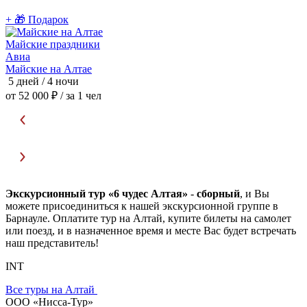
+ 🎁 Подарок

Майские праздники
Авиа
Майские на Алтае
Ц
5 дней / 4 ночи
5
от 52 000 ₽
/ за 1 чел
о
Экскурсионный тур «6 чудес Алтая»
-
сборный
, и Вы
можете присоединиться к нашей экскурсионной группе в
Барнауле. Оплатите тур на Алтай, купите билеты на самолет
или поезд, и в назначенное время и месте Вас будет встречать
наш представитель!
INT
Все туры на Алтай
ООО «Нисса-Тур»