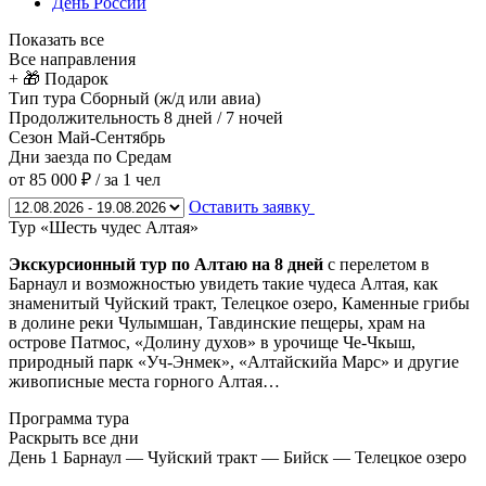
День России
Показать все
Все направления
+ 🎁 Подарок
Тип тура
Сборный (ж/д или авиа)
Продолжительность
8 дней / 7 ночей
Сезон
Май-Сентябрь
Дни заезда
по Средам
от 85 000 ₽
/ за 1 чел
Оставить заявку
Тур «Шесть чудес Алтая»
Экскурсионный тур по Алтаю на 8 дней
с перелетом в
Барнаул и возможностью увидеть такие чудеса Алтая, как
знаменитый Чуйский тракт, Телецкое озеро, Каменные грибы
в долине реки Чулымшан, Тавдинские пещеры, храм на
острове Патмос, «Долину духов» в урочище Че-Чкыш,
природный парк «Уч-Энмек», «Алтайскийа Марс» и другие
живописные места горного Алтая…
Программа тура
Раскрыть все дни
День 1
Барнаул — Чуйский тракт — Бийск — Телецкое озеро