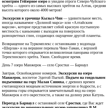
осмотрим Гейзерное озеро
и увидим отроги Северо-Чуйского
хребта — одного из самых высоких хребтов на Алтак, средняя
высота которого около 4000 метров!
Экскурсия в урочище Кызыл-Чин
— удивительное место,
иногда называемое «Долиной марса» или «Алтайским
марсом», которое представляет собой красную пустынную
местность с каньонами с выходом на поверхность
разноцветных глин, создающих ощущение другой планеты.
Возвращение на Туркомплекс с остановками у водопада
«Ширлак» и на вершине перевала Чике-Таман, с верхней
точки которого открывается великолепная панорама отрогов
Теректинского хребта. Ужин. Свободное время.
День 7
озеро Манжерок — село Сростки — Барнаул
Завтрак. Освобождение номеров.
Экскурсия на озеро
Манжерок
, воспетое Эдитой Пьехой.
Подъем на гондольном
подъемнике на гору Малая Синюха
, с древних времен
считающуюся мощным источником энергии и бодрости, а с
вершины горы открывается замечательный вид на озеро
Манжерок и его окрестности, а также на долину реки Катунь.
Переезд в Барнаул
с остановкой селе
Сростки
, где Вас ждет
экскурсия по мемориальному музею-заповеднику В.М.