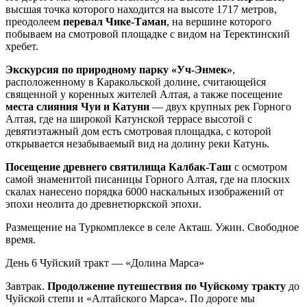
высшая точка которого находится на высоте 1717 метров,
преодолеем
перевал Чике-Таман
, на вершине которого
побываем на смотровой площадке с видом на Теректинский
хребет.
Экскурсия по природному парку «Уч-Энмек»
,
расположенному в Каракольской долине, считающейся
священной у коренных жителей Алтая, а также посещение
места слияния Чуи и Катуни
— двух крупных рек Горного
Алтая, где на широкой Катунской террасе высотой с
девятиэтажный дом есть смотровая площадка, с которой
открывается незабываемый вид на долину реки Катунь.
Посещение древнего святилища Калбак-Таш
с осмотром
самой знаменитой писаницы Горного Алтая, где на плоских
скалах нанесено порядка 6000 наскальных изображений от
эпохи неолита до древнетюркской эпохи.
Размещение на Туркомплексе в селе Акташ. Ужин. Свободное
время.
День 6
Чуйский тракт — «Долина Марса»
Завтрак.
Продолжение путешествия по Чуйскому тракту
до
Чуйской степи и «Алтайского Марса». По дороге мы