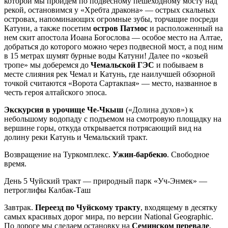
которой мы пройдем по подвесному пешеходному мосту над
рекой, остановимся у «Хребта дракона» — острых скальных
островах, напоминающих огромные зубы, торчащие посреди
Катуни, а также посетим
остров Патмос
и расположенный на
нем скит апостола Иоана Богослова — особое место на Алтае,
добраться до которого можно через подвесной мост, а под ним
в 15 метрах шумят бурные воды Катуни! Далее по «козьей
тропе» мы доберемся до
Чемальской ГЭС
и побываем в
месте слияния рек Чемал и Катунь, где наилучшей обзорной
точкой считаются «Ворота Сартакпая» — место, названное в
честь героя алтайского эпоса.
Экскурсия в урочище Че-Чкыш
(«Долина духов») к
небольшому водопаду с подъемом на смотровую площадку на
вершине горы, откуда открывается потрясающий вид на
долину реки Катунь и Чемальский тракт.
Возвращение на Туркомплекс.
Ужин-барбекю
. Свободное
время.
День 5
Чуйский тракт — природный парк «Уч-Энмек» —
петроглифы Калбак-Таш
Завтрак.
Переезд по Чуйскому тракту
, входящему в десятку
самых красивых дорог мира, по версии National Geographic.
По дороге мы сделаем остановку на
Семинском перевале
,