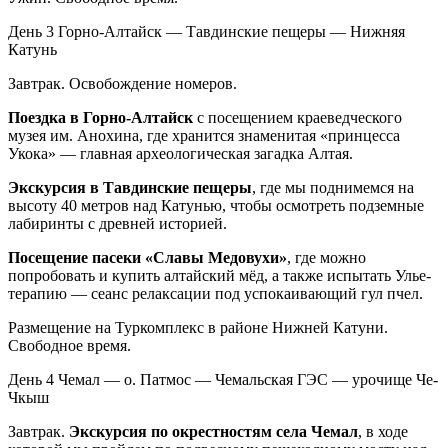
День 3
Горно-Алтайск — Тавдинские пещеры — Нижняя
Катунь
Завтрак. Освобождение номеров.
Поездка в Горно-Алтайск
с посещением краеведческого
музея им. Анохина, где хранится знаменитая «принцесса
Укока» — главная археологическая загадка Алтая.
Экскурсия в Тавдинские пещеры
, где мы поднимемся на
высоту 40 метров над Катунью, чтобы осмотреть подземные
лабиринты с древней историей.
Посещение пасеки «Славы Медовухи»
, где можно
попробовать и купить алтайский мёд, а также испытать Улье-
терапию — сеанс релаксации под успокаивающий гул пчел.
Размещение на Туркомплекс в районе Нижней Катуни.
Свободное время.
День 4
Чемал — о. Патмос — Чемальская ГЭС — урочище Че-
Чкыш
Завтрак.
Экскурсия по окрестностям села Чемал
, в ходе