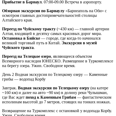
Прибытие в Барнаул
. 07:00-09.00 Встреча в аэропорту.
Обзорная экскурсия по Барнаулу
«Барнеаполь на Оби» с
осмотром главных достопримечательностей столицы
Алтайского края.
Переезд по Чуйскому тракту
(~430 км) — главной артерии
Алтая, входящей в десятку самых красивых дорог мира.
Остановка в Бийске
— городе, где когда-то начинался
великий торговый путь в Китай.
Экскурсия в музей
Чуйского тракта
.
Переезд на Телецкое озеро
, являющееся объектом
Всемирного наследия ЮНЕСКО. Размещение в Туркомплексе
на берегу озера. Ужин. Свободное время.
День 2
Водная экскурсия по Телецкому озеру — Каменные
грибы — водопад Корбу
Завтрак.
Водная экскурсия по Телецкому озеру
(на катере
~160 км) и далее на авто ~90 км) в долину реки Чулышман,
где Вас ждет
поход к Каменным Грибам
— фантастическим
исполинам высотой до 7 метров, стоящих на тонких ножках.
Возвращение на Туркомплекс с остановкой у водопада Корбу.
Ужин. Свободное время.