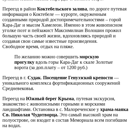
Переезд в район
Коктебельского залива
, по дороге путевая
информация о Коктебеле — курорте, окруженным
созданными природой достопримечательностями – горой
Кара-Даг и мысом Хамелеон. Именно в этом живописном
уголке поэт и пейзажист Максимилиан Волошин прожил
большую часть своей жизни, вдохновляясь природой и
создавая свои самые известные произведения.
Свободное время, отдых на пляже.
По желанию можно совершить
морскую
прогулку
вдоль горы Кара-Даг к скале Золотые
ворота (за доп.плату – от 1200 руб.)
Переезд в г.
Судак
.
Посещение Генуэзской крепости
—
уникального комплекса фортификационных сооружений
Средневековья.
Переезд на
Южный берег Крыма
, путевая экскурсия,
знакомство с живописными горными и морскими
ландшафтами. Остановка в с. Малореченское у
храма-маяка
Св. Николая Чудотворца.
Это самый высокий храм на
полуострове, он входит в состав Мемориала всем погибшим
на водах.