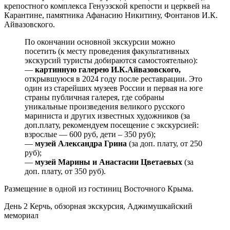
крепостного комплекса Генуэзской крепости и церквей на
Карантине, памятника Афанасию Никитину, Фонтанов И.К.
Айвазовского.
По окончании основной экскурсии можно
посетить (к месту проведения факультативных
экскурсий туристы добираются самостоятельно):
—
картинную галерею И.К.Айвазовского,
открывшуюся в 2024 году после реставрации. Это
один из старейших музеев России и первая на юге
страны публичная галерея, где собраны
уникальные произведения великого русского
мариниста и других известных художников (за
доп.плату, рекомендуем посещение с экскурсией:
взрослые — 600 руб, дети – 350 руб);
—
музей Александра Грина
(за доп. плату, от 250
руб);
—
музей Марины и Анастасии Цветаевых
(за
доп. плату, от 350 руб).
Размещение в одной из гостиниц Восточного Крыма.
День 2
Керчь, обзорная экскурсия, Аджимушкайский
мемориал