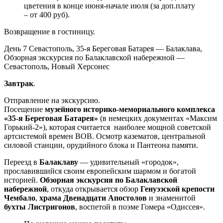
цветения в конце июня-начале июля (за доп.плату
– от 400 руб).
Возвращение в гостиницу.
День 7
Севастополь, 35-я Береговая Батарея — Балаклава,
Обзорная экскурсия по Балаклавской набережной —
Севастополь, Новый Херсонес
Завтрак
.
Отправление на экскурсию.
Посещение
музейного историко-мемориального комплекса
«35-я Береговая Батарея»
(в немецких документах «Максим
Горький-2»), которая считается наиболее мощной советской
артсистемой времен ВОВ. Осмотр казематов, центральной
силовой станции, орудийного блока и Пантеона памяти.
Переезд в
Балаклаву
— удивительный «городок»,
прославившийся своим европейским шармом и богатой
историей.
Обзорная экскурсия по Балаклавской
набережной
, откуда открывается обзор
Генуэзской крепости
Чембало
,
храма Двенадцати Апостолов
и знаменитой
бухты Листригонов
, воспетой в поэме Гомера «Одиссея».