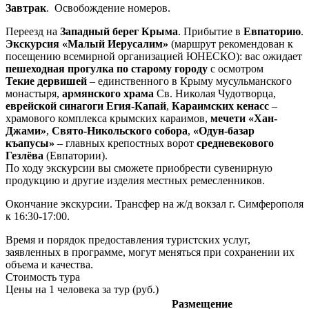
Завтрак
. Освобождение номеров.
Переезд на
Западный берег Крыма
. Прибытие в
Евпаторию
.
Экскурсия «Малый Иерусалим»
(маршрут рекомендован к
посещению всемирной организацией ЮНЕСКО): вас ожидает
пешеходная прогулка по старому городу
с осмотром
Текие дервишей
– единственного в Крыму мусульманского
монастыря,
армянского храма
Св. Николая Чудотворца,
еврейской синагоги Егия-Капай
,
Караимских кенасс
–
храмового комплекса крымских караимов,
мечети «Хан-
Джами»
,
Свято-Никольского собора
,
«Одун-базар
къапусы»
– главных крепостных ворот
средневекового
Гезлёва
(Евпатории).
По ходу экскурсии вы сможете приобрести сувенирную
продукцию и другие изделия местных ремесленников.
Окончание экскурсии. Трансфер на ж/д вокзал г. Симферополя
к 16:30-17:00.
Время и порядок предоставления туристских услуг,
заявленных в программе, могут меняться при сохранении их
объема и качества.
Стоимость тура
Цены на 1 человека за тур (руб.)
Размещение