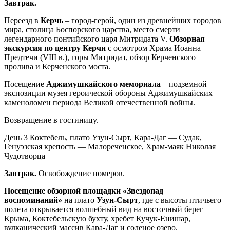
Завтрак.
Переезд в
Керчь
– город-герой, один из древнейших городов
мира, столица Боспорского царства, место смерти
легендарного понтийского царя Митридата V.
Обзорная
экскурсия по центру Керчи
с осмотром Храма Иоанна
Предтечи (VIII в.), горы Митридат, обзор Керченского
пролива и Керченского моста.
Посещение
Аджимушкайского мемориала
– подземной
экспозиции музея героической обороны Аджимушкайских
каменоломен периода Великой отечественной войны.
Возвращение в гостиницу.
День 3
Коктебель, плато Узун-Сырт, Кара-Даг — Судак,
Генуэзская крепость — Малореченское, Храм-маяк Николая
Чудотворца
Завтрак.
Освобождение номеров.
Посещение обзорной площадки «Звездопад
воспоминаний»
на плато
Узун-Сырт
, где с высоты птичьего
полета открывается волшебный вид на восточный берег
Крыма, Коктебельскую бухту, хребет Кучук-Енишар,
вулканический массив Кара-Даг и соленое озеро.