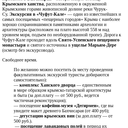
Крымского ханства
, расположенную в окруженной
Крымскими горами живописной долине реки Чурук-
Су.
Экскурсия в «Чуфут-Кале
» — один из известнейших и
самых посещаемых «пещерных городов» Крыма с наиболее
хорошо сохранившимися памятниками археологии и
архитектуры (расположен на плато высотой 558 м над
уровнем моря, подъем по необорудованной тропе). Дорога к
Чуфут-Кале проходит вдоль
Свято-Успенского пещерного
монастыря
и святого источника в
ущелье Марьям-Дере
(осмотр без экскурсовода).
Свободнее время.
По желанию можно посетить (к месту проведения
факультативных экскурсий туристы добираются
самостоятельно):
—
комплекс Ханского дворца
— единственным
в мире образцом крымско-татарской архитектуры
и быта (за доп.плату — от 500 руб., ведется
частичная реконструкция);
— посещение
кофейни-музея «Дегирмен»
, где вы
увидите макет древнего Бахчисарая (от 400 руб);
—
дегустацию крымских вин
(за доп.плату — от
500 руб.).
—
посещение лавандовых полей
в период их