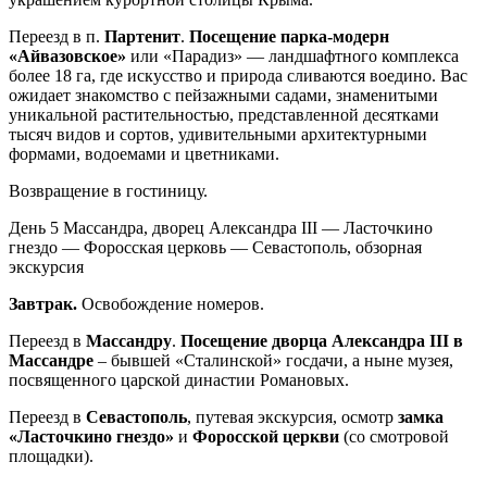
Переезд в п.
Партенит
.
Посещение парка-модерн
«Айвазовское»
или «Парадиз» — ландшафтного комплекса
более 18 га, где искусство и природа сливаются воедино. Вас
ожидает знакомство с пейзажными садами, знаменитыми
уникальной растительностью, представленной десятками
тысяч видов и сортов, удивительными архитектурными
формами, водоемами и цветниками.
Возвращение в гостиницу.
День 5
Массандра, дворец Александра III — Ласточкино
гнездо — Форосская церковь — Севастополь, обзорная
экскурсия
Завтрак.
Освобождение номеров.
Переезд в
Массандру
.
Посещение дворца Александра III в
Массандре
– бывшей «Сталинской» госдачи, а ныне музея,
посвященного царской династии Романовых.
Переезд в
Севастополь
, путевая экскурсия, осмотр
замка
«Ласточкино гнездо»
и
Форосской церкви
(со смотровой
площадки).