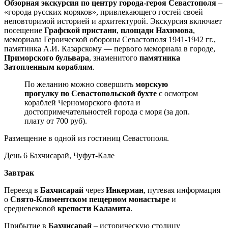
Обзорная экскурсия по центру города-героя Севастополя
–
«города русских моряков», привлекающего гостей своей
неповторимой историей и архитектурой. Экскурсия включает
посещение
Графской пристани
,
площади Нахимова
,
мемориала Героической обороны Севастополя 1941-1942 гг.,
памятника А.И. Казарскому — первого мемориала в городе,
Приморского бульвара
, знаменитого
памятника
Затопленным кораблям
.
По желанию можно совершить
морскую
прогулку по Севастопольской бухте
с осмотром
кораблей Черноморского флота и
достопримечательностей города с моря (за доп.
плату от 700 руб).
Размещение в одной из гостиниц Севастополя.
День 6
Бахчисарай, Чуфут-Кале
Завтрак
Переезд в
Бахчисарай
через
Инкерман
, путевая информация
о
Свято-Климентском пещерном монастыре
и
средневековой
крепости Каламита
.
Прибытие в
Бахчисарай
– историческую столицу