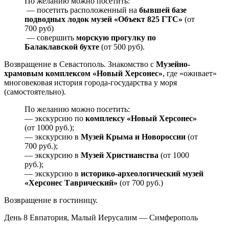
По желанию можно посетить:
— посетить расположенный на
бывшей базе
подводных лодок музей «Объект 825 ГТС»
(от
700 руб)
— совершить
морскую прогулку по
Балаклавской бухте
(от 500 руб).
Возвращение в Севастополь. Знакомство с
Музейно-
храмовым комплексом «Новый Херсонес»
, где «оживает»
многовековая история города-государства у моря
(самостоятельно).
По желанию можно посетить:
— экскурсию по
комплексу «Новый Херсонес»
(от 1000 руб.);
— экскурсию в
Музей Крыма и Новороссии
(от
700 руб.);
— экскурсию в
Музей Христианства
(от 1000
руб.);
— экскурсию в
историко-археологический музей
«Херсонес Таврический»
(от 700 руб.)
Возвращение в гостиницу.
День 8
Евпатория, Малый Иерусалим — Симферополь