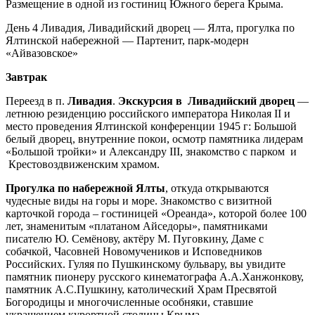
Размещение в одной из гостиниц Южного берега Крыма.
День 4
Ливадия, Ливадийский дворец — Ялта, прогулка по
Ялтинской набережной — Партенит, парк-модерн
«Айвазовское»
Завтрак
Переезд в п.
Ливадия
.
Экскурсия в
Ливадийский дворец
—
летнюю резиденцию российского императора Николая II и
место проведения Ялтинской конференции 1945 г: Большой
белый дворец, внутренние покои, осмотр памятника лидерам
«Большой тройки» и Александру III, знакомство с парком и
Крестовоздвиженским храмом.
Прогулка по набережной Ялты
, откуда открываются
чудесные виды на горы и море. Знакомство с визитной
карточкой города – гостиницей «Ореанда», которой более 100
лет, знаменитым «платаном Айседоры», памятниками
писателю Ю. Семёнову, актёру М. Пуговкину, Даме с
собачкой, Часовней Новомучеников и Исповедников
Российских. Гуляя по Пушкинскому бульвару, вы увидите
памятник пионеру русского кинематографа А.А.Ханжонкову,
памятник А.С.Пушкину, католический Храм Пресвятой
Богородицы и многочисленные особняки, ставшие
украшением курортной столицы Крыма.