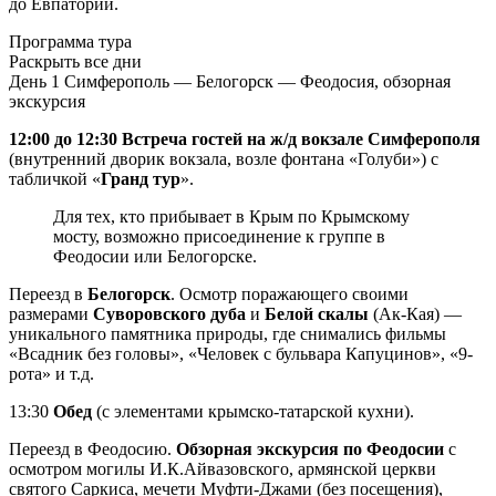
до Евпатории.
Программа тура
Раскрыть все дни
День 1
Симферополь — Белогорск — Феодосия, обзорная
экскурсия
12:00 до 12:30 Встреча гостей на ж/д вокзале Симферополя
(внутренний дворик вокзала, возле фонтана «Голуби») с
табличкой «
Гранд тур
».
Для тех, кто прибывает в Крым по Крымскому
мосту, возможно присоединение к группе в
Феодосии или Белогорске.
Переезд в
Белогорск
. Осмотр поражающего своими
размерами
Суворовского дуба
и
Белой скалы
(Ак-Кая) —
уникального памятника природы, где снимались фильмы
«Всадник без головы», «Человек с бульвара Капуцинов», «9-
рота» и т.д.
13:30
Обед
(с элементами крымско-татарской кухни).
Переезд в Феодосию.
Обзорная экскурсия по Феодосии
с
осмотром могилы И.К.Айвазовского, армянской церкви
святого Саркиса, мечети Муфти-Джами (без посещения),