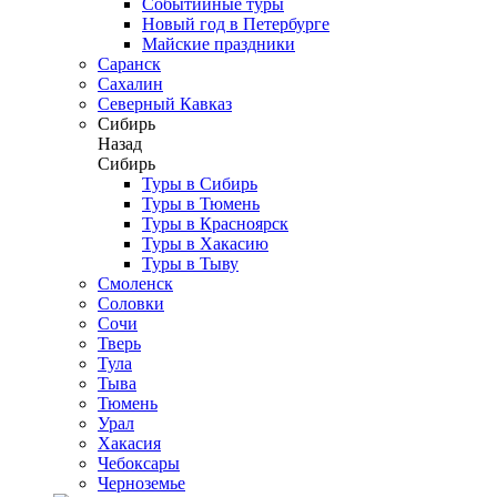
Событийные туры
Новый год в Петербурге
Майские праздники
Саранск
Сахалин
Северный Кавказ
Сибирь
Назад
Сибирь
Туры в Сибирь
Туры в Тюмень
Туры в Красноярск
Туры в Хакасию
Туры в Тыву
Смоленск
Соловки
Сочи
Тверь
Тула
Тыва
Тюмень
Урал
Хакасия
Чебоксары
Черноземье