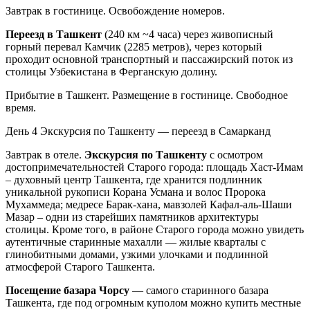
Завтрак в гостинице. Освобождение номеров.
Переезд в Ташкент
(240 км ~4 часа) через живописный
горный перевал Камчик (2285 метров), через который
проходит основной транспортный и пассажирский поток из
столицы Узбекистана в Ферганскую долину.
Прибытие в Ташкент. Размещение в гостинице. Свободное
время.
День 4
Экскурсия по Ташкенту — переезд в Самарканд
Завтрак в отеле.
Экскурсия по Ташкенту
с осмотром
достопримечательностей Старого города: площадь Хаст-Имам
– духовный центр Ташкента, где хранится подлинник
уникальной рукописи Корана Усмана и волос Пророка
Мухаммеда; медресе Барак-хана, мавзолей Кафал-аль-Шаши
Мазар – одни из старейших памятников архитектуры
столицы. Кроме того, в районе Старого города можно увидеть
аутентичные старинные махалли — жилые кварталы с
глинобитными домами, узкими улочками и подлинной
атмосферой Старого Ташкента.
Посещение базара Чорсу
— самого старинного базара
Ташкента, где под огромным куполом можно купить местные