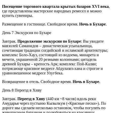
Посещение торгового квартала крытых базаров XVI века
,
где представлены мастерские народных ремесел и можно
купить сувениры.
Размещение в гостинице. Свободное время.
Ночь в Бухаре
.
День 7
Экскурсия по Бухаре
Завтрак.
Продолжение экскурсии по Бухаре
: Вы увидите
мавзолей Саманидов – династическая усыпальница,
сочетающая традиции согдийской и исламской архитектуры;
комплекс Боло-Хауз, состоящий из водоема, минарета и
мечети, украшенной 20 резными колоннами; цитадель
древней Бухары – крепость Арк; комплекс Пой-Калян;
потрясающе красивое медресе Абдулазиз-хана и строгое и
уравновешенное медресе Улугбека.
Возвращение в отель. Свободное время.
Ночь в Бухаре
.
День 8
Переезд в Хиву
Завтрак.
Переезд в Хиву
(440 км ~8 часов) вдоль реки
Амударья через пустыню Кызылкум («Красные пески»). По
дороге мы сделаем несколько остановок, чтобы погулять по
живописным барханам и полюбоваться на красавицу