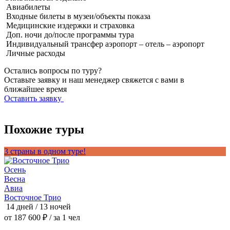
Авиабилеты
Входные билеты в музеи/объекты показа
Медицинские издержки и страховка
Доп. ночи до/после программы тура
Индивидуальный трансфер аэропорт – отель – аэропорт
Личные расходы
Остались вопросы по туру?
Оставьте заявку и наш менеджер свяжется с вами в
ближайшее время
Оставить заявку
Похожие туры
3 страны в одном туре!
Т
Осень
Весна
Авиа
Восточное Трио
П
14 дней / 13 ночей
1
от 187 600 ₽
/ за 1 чел
о