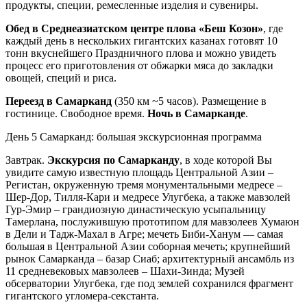
продукты, специи, ремесленные изделия и сувениры.
Обед в Среднеазиатском центре плова «Беш Козон»
, где
каждый день в нескольких гигантских казанах готовят 10
тонн вкуснейшего Праздничного плова и можно увидеть
процесс его приготовления от обжарки мяса до закладки
овощей, специй и риса.
Переезд в Самарканд
(350 км ~5 часов). Размещение в
гостинице. Свободное время.
Ночь в Самарканде
.
День 5
Самарканд: большая экскурсионная программа
Завтрак.
Экскурсия по Самарканду
, в ходе которой Вы
увидите самую известную площадь Центральной Азии –
Регистан, окруженную тремя монументальными медресе –
Шер-Дор, Тилля-Кари и медресе Улугбека, а также мавзолей
Гур-Эмир – грандиозную династическую усыпальницу
Тамерлана, послужившую прототипом для мавзолеев Хумаюн
в Дели и Тадж-Махал в Агре; мечеть Биби-Ханум — самая
большая в Центральной Азии соборная мечеть; крупнейший
рынок Самарканда – базар Сиаб; архитектурный ансамбль из
11 средневековых мавзолеев – Шахи-Зинда; Музей
обсерватории Улугбека, где под землей сохранился фрагмент
гигантского угломера-секстанта.