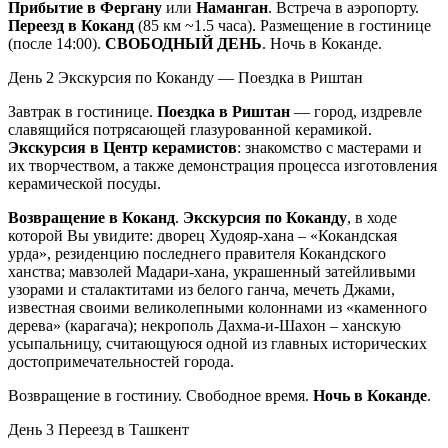
Прибытие в Фергану
или
Наманган
. Встреча в аэропорту.
Переезд в Коканд
(85 км ~1.5 часа). Размещение в гостинице
(после 14:00).
СВОБОДНЫЙ ДЕНЬ
. Ночь в Коканде.
День 2
Экскурсия по Коканду — Поездка в Риштан
Завтрак в гостинице.
Поездка в Риштан
— город, издревле
славящийся потрясающей глазурованной керамикой.
Экскурсия в Центр керамистов
: знакомство с мастерами и
их творчеством, а также демонстрация процесса изготовления
керамической посуды.
Возвращение в Коканд
.
Экскурсия по Коканду
, в ходе
которой Вы увидите: дворец Худояр-хана – «Кокандская
урда», резиденцию последнего правителя Кокандского
ханства; мавзолей Мадари-хана, украшенный затейливыми
узорами и сталактитами из белого ганча, мечеть Джами,
известная своими великолепными колоннами из «каменного
дерева» (карагача); некрополь Дахма-и-Шахон – ханскую
усыпальницу, считающуюся одной из главных исторических
достопримечательностей города.
Возвращение в гостиниу. Свободное время.
Ночь в Коканде
.
День 3
Переезд в Ташкент