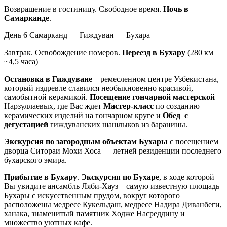
Возвращение в гостиницу. Свободное время.
Ночь в
Самарканде
.
День 6
Самарканд — Гиждуван — Бухара
Завтрак. Освобождение номеров.
Переезд в Бухару
(280 км
~4,5 часа)
Остановка в Гиждуване
– ремесленном центре Узбекистана,
который издревле славился необыкновенно красивой,
самобытной керамикой.
Посещение гончарной мастерской
Нарзуллаевых, где Вас ждет
Мастер-класс
по созданию
керамических изделий на гончарном круге и
Обед с
дегустацией
гиждуванских шашлыков из баранины.
Экскурсия по загородным объектам Бухары
с посещением
дворца Ситораи Мохи Хоса — летней резиденции последнего
бухарского эмира.
Прибытие в Бухару
.
Экскурсия по Бухаре
, в ходе которой
Вы увидите ансамбль Ляби-Хауз – самую известную площадь
Бухары с искусственным прудом, вокруг которого
расположены медресе Кукельдаш, медресе Надира Диванбеги,
ханака, знаменитый памятник Ходже Насреддину и
множество уютных кафе.