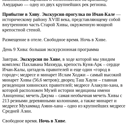
Амударью — одну из двух крупнейших рек региона.
Прибытие в Хиву
.
Экскурсия-прогулка по Ичан-Кале
—
историческому району XVIII века, представляющему собой
внутреннюю часть Старой Хивы, окруженную мощной
крепостной стеной.
Размещение в отеле. Свободное время. Ночь в Хиве.
День 9
Хива: большая экскурсионная программа
Завтрак.
Экскурсия по Хиве
, в ходе которой мы увидим
комплекс Пахлавана Махмуда, крепость Куня-Арк – сердце
Ичан-Калы, цитадель правителей и еще один «город в
городе»; медресе и минарет Ислам Ходжи – самый высокий
минарет Хивы (56,6 метров); дворец Таш Хаули – главная
резиденция хивинских правителей; медресе Алакули-хана, в
которой расположен Музей истории медицины имени
Авиценны; мечеть Джума – самая необычная мечеть Хивы с
213 резными деревянными колоннами, а также минарет и
медресе Мухаммад Амин-хана – одно из крупнейших медресе
Средней Азии.
Свободное время.
Ночь в Хиве
.