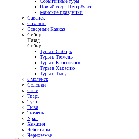
Событийные туры
Новый год в Петербурге
Майские праздники
Саранск
Сахалин
Северный Кавказ
Сибирь
Назад
Сибирь
Туры в Сибирь
Туры в Тюмень
Туры в Красноярск
Туры в Хакасию
Туры в Тыву
Смоленск
Соловки
Сочи
Тверь
Тула
Тыва
Тюмень
Урал
Хакасия
Чебоксары
Черноземье