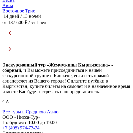
Весна
Авиа
Восточное Трио
П
14 дней / 13 ночей
1
от 187 600 ₽
/ за 1 чел
о
Экскурсионный тур «Жемчужины Кыргызстана»
-
сборный
, и Вы можете присоединиться к нашей
экскурсионной группе в Бишкеке, если есть прямой
авиаперелет из Вашего города! Оплатите путёвки в
Кыргызстан, купите билеты на самолет и в назначенное время
и месте Вас будет встречать наш представитель.
CA
Все туры в Среднюю Азию
ООО «Нисса-Тур»
По будням с 10.00 до 19.00
+7 (495) 974-77-74