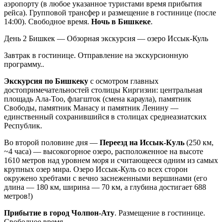
аэропорту (в любое указанное туристами время прибытия
рейса). Групповой трансфер и размещение в гостинице (после
14:00). Свободное время.
Ночь в Бишкеке
.
День 2
Бишкек — Обзорная экскурсия — озеро Иссык-Куль
Завтрак в гостинице. Отправление на экскурсионную
программу..
Экскурсия по Бишкеку
с осмотром главных
достопримечательностей столицы Киргизии: центральная
площадь Ала-Тоо, флагшток (смена караула), памятник
Свободы, памятник Манасу и памятник Ленину —
единственный сохранившийся в столицах среднеазиатских
Республик.
Во второй половине дня —
Переезд на Иссык-Куль
(250 км,
~4 часа) — высокогорное озеро, расположенное на высоте
1610 метров над уровнем моря и считающееся одним из самых
крупных озер мира. Озеро Иссык-Куль со всех сторон
окружено хребтами с вечно заснеженными вершинами (его
длина — 180 км, ширина — 70 км, а глубина достигает 688
метров!)
Прибытие в город Чолпон-Ату
. Размещение в гостинице.
Свободное время.