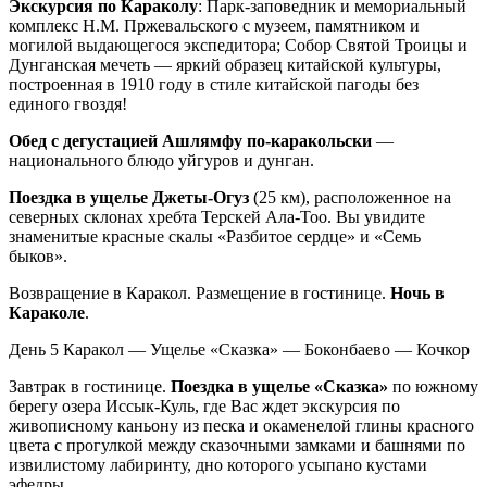
Экскурсия по Караколу
: Парк-заповедник и мемориальный
комплекс Н.М. Пржевальского с музеем, памятником и
могилой выдающегося экспедитора; Собор Святой Троицы и
Дунганская мечеть — яркий образец китайской культуры,
построенная в 1910 году в стиле китайской пагоды без
единого гвоздя!
Обед с дегустацией Ашлямфу по-каракольски
—
национального блюдо уйгуров и дунган.
Поездка в ущелье Джеты-Огуз
(25 км), расположенное на
северных склонах хребта Терскей Ала-Тоо. Вы увидите
знаменитые красные скалы «Разбитое сердце» и «Семь
быков».
Возвращение в Каракол. Размещение в гостинице.
Ночь в
Караколе
.
День 5
Каракол — Ущелье «Сказка» — Боконбаево — Кочкор
Завтрак в гостинице.
Поездка в ущелье «Сказка»
по южному
берегу озера Иссык-Куль, где Вас ждет экскурсия по
живописному каньону из песка и окаменелой глины красного
цвета с прогулкой между сказочными замками и башнями по
извилистому лабиринту, дно которого усыпано кустами
эфедры.