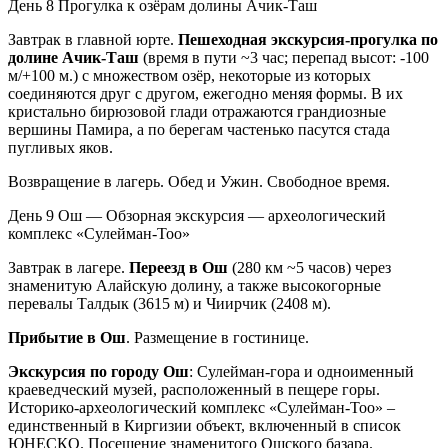
День 8
Прогулка к озёрам долины Ачик-Таш
Завтрак в главной юрте.
Пешеходная экскурсия-прогулка по
долине Ачик-Таш
(время в пути ~3 час; перепад высот: -100
м/+100 м.) с множеством озёр, некоторые из которых
соединяются друг с другом, ежегодно меняя формы. В их
кристально бирюзовой глади отражаются грандиозные
вершины Памира, а по берегам частенько пасутся стада
пугливых яков.
Возвращение в лагерь. Обед и Ужин. Свободное время.
День 9
Ош — Обзорная экскурсия — археологический
комплекс «Сулейман-Тоо»
Завтрак в лагере.
Переезд в Ош
(280 км ~5 часов) через
знаменитую Алайскую долину, а также высокогорные
перевалы Талдык (3615 м) и Чиирчик (2408 м).
Прибытие в Ош
. Размещение в гостинице.
Экскурсия по городу Ош
: Сулейман-гора и одноименный
краеведческий музей, расположенный в пещере горы.
Историко-археологический комплекс «Сулейман-Тоо» –
единственный в Киргизии объект, включенный в список
ЮНЕСКО. Посещение знаменитого Ошского базара.