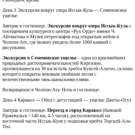
День 3
Экскурсия вокруг озера Иссык-Куль — Семеновское
ущелье
Завтрак в гостинице.
Экскурсия вокруг озера Иссык-Куль
с
посещением культурного центра «Рух Ордо» имени Ч.
Айтматова и Музея петроглифов под открытым небом в
Чолпон-Ате, где можно увидеть более 1000 камней с
рисунками.
Экскурсия в Семеновское ущелье
– одна из красивейших
природных достопримечательностей Киргизии,
протянувшееся на 30 км вглубь хребта Кунгей-Алатоо, склоны
которого покрыты вековым хвойным лесом с
величественными тянь-шаньскими елями.
Возвращение в Чолпон-Ату. Ночь в гостинице.
День 4
Каракол — Обед с дегустацией — ущелье Джеты-Огуз
Завтрак в гостинице.
Переезд в город Каракол
(бывший
Пржевальск ~140 км, 4-5 часов), расположенный на
восточной части Иссык-Куля у подножья хребта Терскей-Ала-
Тоо.