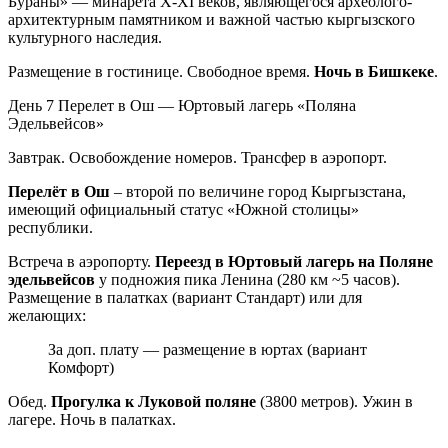
Бураны» — минарета X-XI веков, являющегося археолого-
архитектурным памятником и важной частью кыргызского
культурного наследия.
Размещение в гостинице. Свободное время.
Ночь в Бишкеке
.
День 7
Перелет в Ош — Юртовый лагерь «Поляна
Эдельвейсов»
Завтрак. Освобождение номеров. Трансфер в аэропорт.
Перелёт в Ош
– второй по величине город Кыргызстана,
имеющий официальный статус «Южной столицы»
республики.
Встреча в аэропорту.
Переезд в Юртовый лагерь на Поляне
эдельвейсов
у подножия пика Ленина (280 км ~5 часов).
Размещение в палатках (вариант Стандарт) или для
желающих:
За доп. плату — размещение в юртах (вариант
Комфорт)
Обед.
Прогулка к Луковой поляне
(3800 метров). Ужин в
лагере. Ночь в палатках.