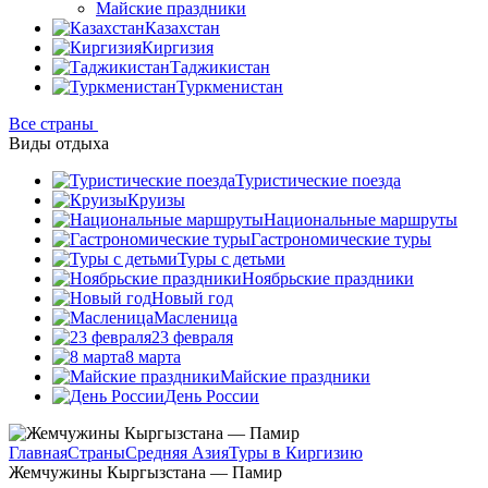
Майские праздники
Казахстан
Киргизия
Таджикистан
Туркменистан
Все страны
Виды отдыха
Туристические поезда
Круизы
Национальные маршруты
Гастрономические туры
Туры с детьми
Ноябрьские праздники
Новый год
Масленица
23 февраля
8 марта
Майские праздники
День России
Главная
Страны
Средняя Азия
Туры в Киргизию
Жемчужины Кыргызстана — Памир