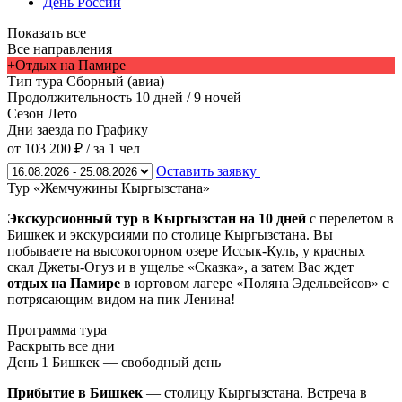
День России
Показать все
Все направления
+Отдых на Памире
Тип тура
Сборный (авиа)
Продолжительность
10 дней / 9 ночей
Сезон
Лето
Дни заезда
по Графику
от 103 200 ₽
/ за 1 чел
Оставить заявку
Тур «Жемчужины Кыргызстана»
Экскурсионный тур в Кыргызстан на 10 дней
с перелетом в
Бишкек и экскурсиями по столице Кыргызстана. Вы
побываете на высокогорном озере Иссык-Куль, у красных
скал Джеты-Огуз и в ущелье «Сказка», а затем Вас ждет
отдых на Памире
в юртовом лагере «Поляна Эдельвейсов» с
потрясающим видом на пик Ленина!
Программа тура
Раскрыть все дни
День 1
Бишкек — свободный день
Прибытие в Бишкек
— столицу Кыргызстана. Встреча в