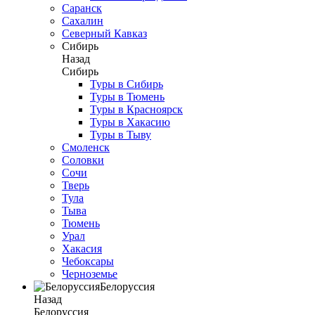
Саранск
Сахалин
Северный Кавказ
Сибирь
Назад
Сибирь
Туры в Сибирь
Туры в Тюмень
Туры в Красноярск
Туры в Хакасию
Туры в Тыву
Смоленск
Соловки
Сочи
Тверь
Тула
Тыва
Тюмень
Урал
Хакасия
Чебоксары
Черноземье
Белоруссия
Назад
Белоруссия