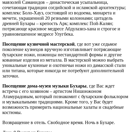
мавзолей Саманидов – династическая усыпальница,
сочетающая традиции согдийской и исламской архитектуры;
комплекс Боло-Хауз, состоящий из водоема, минарета и
мечети, украшенной 20 резными колоннами; цитадель
древней Бухары – крепость Арк; комплекс Пой-Калян;
потрясающе красивое медресе Абдулазиз-хана и строгое и
уравновешенное медресе Улугбека.
Посещение кузнечной мастерской
, где вот уже седьмое
поколение кузнецов вручную изготавливает потрясающие
бухарские ножи, ножницы нестандартной формы и другие
кованные изделия из металла. В мастерской можно выбрать
уникальные кухонные и охотничьи ножи из дамасской стали
или титана, которые никогда не потребуют дополнительной
заточки.
Посещение дома-музея музыки Бухары
, где Вас ждет
встреча с его хозяином – артистом Нишонжоном
Атамурадовым, который познакомит с бухарским фольклором
и музыкальными традициями. Кроме того, у Вас будет
возможность примерить национальные халаты и свадебные
костюмы.
Возвращение в отель. Свободное время. Ночь в Бухаре.