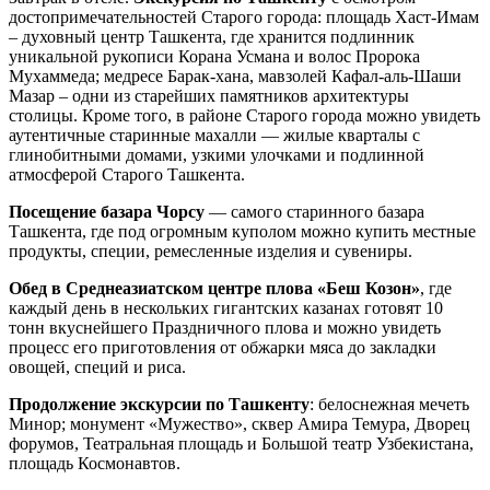
достопримечательностей Старого города: площадь Хаст-Имам
– духовный центр Ташкента, где хранится подлинник
уникальной рукописи Корана Усмана и волос Пророка
Мухаммеда; медресе Барак-хана, мавзолей Кафал-аль-Шаши
Мазар – одни из старейших памятников архитектуры
столицы. Кроме того, в районе Старого города можно увидеть
аутентичные старинные махалли — жилые кварталы с
глинобитными домами, узкими улочками и подлинной
атмосферой Старого Ташкента.
Посещение базара Чорсу
— самого старинного базара
Ташкента, где под огромным куполом можно купить местные
продукты, специи, ремесленные изделия и сувениры.
Обед в Среднеазиатском центре плова «Беш Козон»
, где
каждый день в нескольких гигантских казанах готовят 10
тонн вкуснейшего Праздничного плова и можно увидеть
процесс его приготовления от обжарки мяса до закладки
овощей, специй и риса.
Продолжение экскурсии по Ташкенту
: белоснежная мечеть
Минор; монумент «Мужество», сквер Амира Темура, Дворец
форумов, Театральная площадь и Большой театр Узбекистана,
площадь Космонавтов.