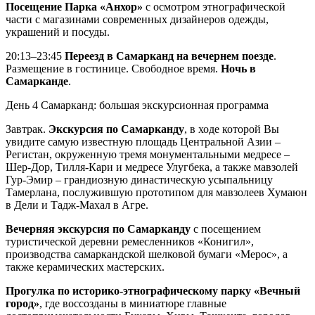
Посещение Парка «Анхор»
с осмотром этнографической
части с магазинами современных дизайнеров одежды,
украшений и посуды.
20:13–23:45
Переезд в Самарканд на вечернем поезде
.
Размещение в гостинице. Свободное время.
Ночь в
Самарканде
.
День 4
Самарканд: большая экскурсионная программа
Завтрак.
Экскурсия по Самарканду
, в ходе которой Вы
увидите самую известную площадь Центральной Азии –
Регистан, окруженную тремя монументальными медресе –
Шер-Дор, Тилля-Кари и медресе Улугбека, а также мавзолей
Гур-Эмир – грандиозную династическую усыпальницу
Тамерлана, послужившую прототипом для мавзолеев Хумаюн
в Дели и Тадж-Махал в Агре.
Вечерняя экскурсия по Самарканду
с посещением
туристической деревни ремесленников «Конигил»,
производства самаркандской шелковой бумаги «Мерос», а
также керамических мастерских.
Прогулка по историко-этнографическому парку «Вечный
город»
, где воссозданы в миниатюре главные