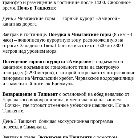
трансфер и размещение в гостинице после 14:00. Свободное
время.
Ночь в Ташкенте
.
День 2
Чимганские горы — горный курорт «Амирсой» —
канатная дорога
Завтрак в гостинице.
Поездка в Чимганские горы
(85 км ~3
часа) – живописную курортную зону, расположенную на
отрогах Западного Тянь-Шаня на высоте от 1600 до 3300
метров над уровнем моря.
Посещение горного курорта «Амирсой»
с подъемом на
канатном подъемнике гондольного типа на смотровую
площадку (2290 метров), с которой открываются потрясающие
панорамы на Чаткальский хребет, Чарвакское водохранилище
и знаменитый поселок Бричмулла.
Возвращение в Ташкент
с остановкой на
обед
недалеко от
Чарвакского водохранилища, в местечке под названием
«Бочки», где готовят отменные узбекские шашлыки. Ночь в
Ташкенте.
День 3
Ташкент: большая экскурсионная программа —
переезд в Самарканд
Завтрак в отеле.
Экскурсия по Ташкенту
с осмотром