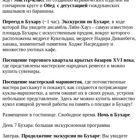
гончарном круге и
Обед с дегустацией
гиждуванских
шашлыков из баранины.
Переезд в Бухару
(~1 час).
Экскурсия по Бухаре
, в ходе
которой Вы увидите ансамбль Ляби-Хауз – самую известную
площадь Бухары с искусственным прудом, вокруг которого
расположены медресе Кукельдаш, медресе Надира Диванбеги,
ханака, знаменитый памятник Ходже Насреддину и
множество уютных кафе.
Посещение торгового квартала крытых базаров XVI века
,
где представлены мастерские народных ремесел и можно
купить сувениры.
Посещение мастерской марионеток
, где потомственные
мастера расскажут и покажут, как создаются потрясающие
куклы-марионетки, а затем оживят их в своих руках, устроив
небольшое представление. Здесь же можно купить множество
кукол изящной ручной работы на память о поездке в Бухару!
Размещение в гостинице. Свободное время.
Ночь в Бухаре
.
День 7
Бухара: большая экскурсионная программа
Завтрак.
Продолжение экскурсии по Бухаре
: Вы увидите