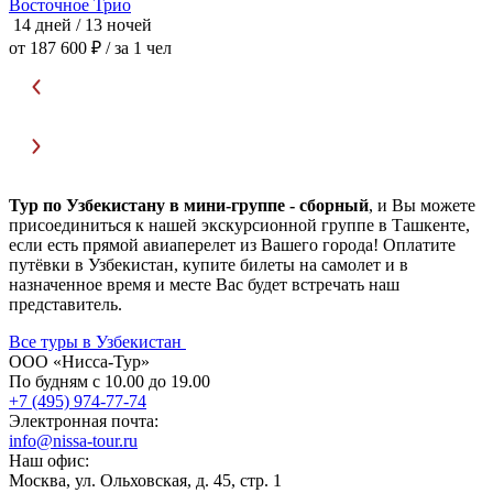
Восточное Трио
П
14 дней / 13 ночей
1
от 187 600 ₽
/ за 1 чел
о
Тур по Узбекистану в мини-группе - сборный
, и Вы можете
присоединиться к нашей экскурсионной группе в Ташкенте,
если есть прямой авиаперелет из Вашего города! Оплатите
путёвки в Узбекистан, купите билеты на самолет и в
назначенное время и месте Вас будет встречать наш
представитель.
Все туры в Узбекистан
ООО «Нисса-Тур»
По будням с 10.00 до 19.00
+7 (495) 974-77-74
Электронная почта:
info@nissa-tour.ru
Наш офис:
Москва, ул. Ольховская, д. 45, стр. 1