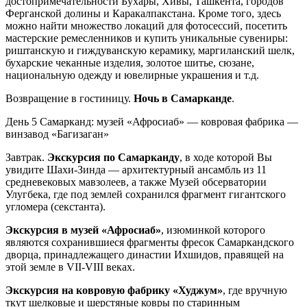
достопримечательности Бухары, Хивы, Ташкента, городов
Ферганской долины и Каракалпакстана. Кроме того, здесь
можно найти множество локаций для фотосессий, посетить
мастерские ремесленников и купить уникальные сувениры:
риштанскую и гиждуванскую керамику, маргиланский шелк,
бухарские чеканные изделия, золотое шитье, сюзане,
национальную одежду и ювелирные украшения и т.д.
Возвращение в гостиницу.
Ночь в Самарканде
.
День 5
Самарканд: музей «Афросиаб» — ковровая фабрика —
винзавод «Багизаган»
Завтрак.
Экскурсия по Самарканду
, в ходе которой Вы
увидите Шахи-Зинда — архитектурный ансамбль из 11
средневековых мавзолеев, а также Музей обсерватории
Улугбека, где под землей сохранился фрагмент гигантского
угломера (секстанта).
Экскурсия в музей «Афросиаб»
, изюминкой которого
являются сохранившиеся фрагменты фресок Самаркандского
дворца, принадлежащего династии Ихшидов, правящей на
этой земле в VII-VIII веках.
Экскурсия на ковровую фабрику «Худжум»
, где вручную
ткут шелковые и шерстяные ковры по старинным