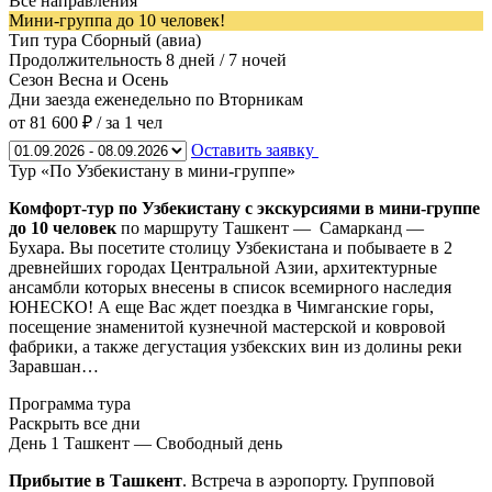
Все направления
Мини-группа до 10 человек!
Тип тура
Сборный (авиа)
Продолжительность
8 дней / 7 ночей
Сезон
Весна и Осень
Дни заезда
еженедельно по Вторникам
от 81 600 ₽
/ за 1 чел
Оставить заявку
Тур «По Узбекистану в мини-группе»
Комфорт-тур по Узбекистану с экскурсиями в мини-группе
до 10 человек
по маршруту Ташкент — Самарканд —
Бухара. Вы посетите столицу Узбекистана и побываете в 2
древнейших городах Центральной Азии, архитектурные
ансамбли которых внесены в список всемирного наследия
ЮНЕСКО! А еще Вас ждет поездка в Чимганские горы,
посещение знаменитой кузнечной мастерской и ковровой
фабрики, а также дегустация узбекских вин из долины реки
Заравшан…
Программа тура
Раскрыть все дни
День 1
Ташкент — Свободный день
Прибытие в Ташкент
. Встреча в аэропорту. Групповой