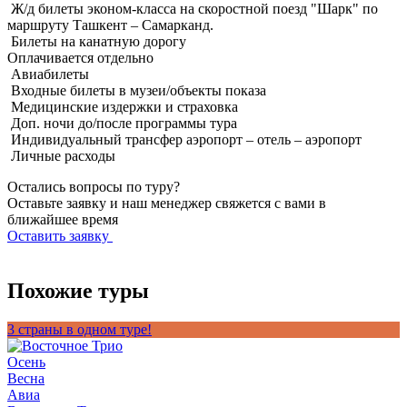
Ж/д билеты эконом-класса на скоростной поезд "Шарк" по
маршруту Ташкент – Самарканд.
Билеты на канатную дорогу
Оплачивается
отдельно
Авиабилеты
Входные билеты в музеи/объекты показа
Медицинские издержки и страховка
Доп. ночи до/после программы тура
Индивидуальный трансфер аэропорт – отель – аэропорт
Личные расходы
Остались вопросы по туру?
Оставьте заявку и наш менеджер свяжется с вами в
ближайшее время
Оставить заявку
Похожие туры
3 страны в одном туре!
Т
Осень
Весна
Авиа