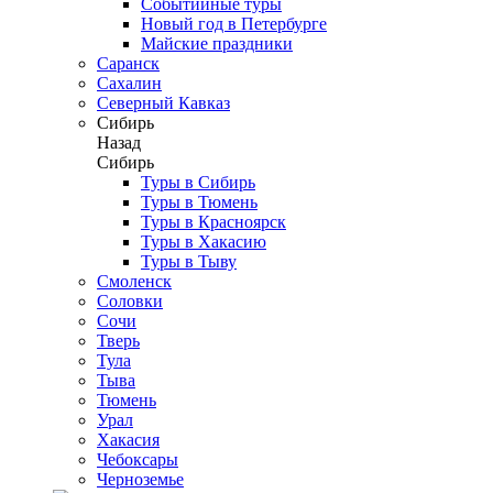
Событийные туры
Новый год в Петербурге
Майские праздники
Саранск
Сахалин
Северный Кавказ
Сибирь
Назад
Сибирь
Туры в Сибирь
Туры в Тюмень
Туры в Красноярск
Туры в Хакасию
Туры в Тыву
Смоленск
Соловки
Сочи
Тверь
Тула
Тыва
Тюмень
Урал
Хакасия
Чебоксары
Черноземье