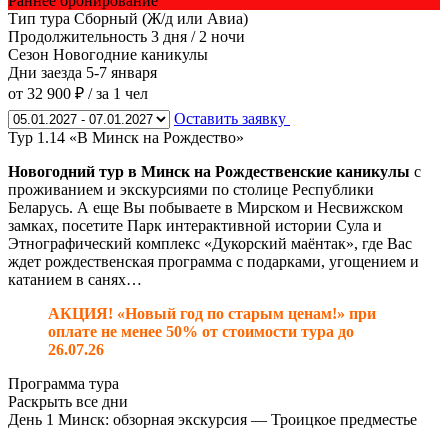
Раннее бронирование
Тип тура
Сборный (Ж/д или Авиа)
Продолжительность
3 дня / 2 ночи
Сезон
Новогодние каникулы
Дни заезда
5-7 января
от 32 900 ₽
/ за 1 чел
Оставить заявку
Тур 1.14 «В Минск на Рождество»
Новогодний тур в Минск на Рождественские каникулы
с
проживанием и экскурсиями по столице Республики
Беларусь. А еще Вы побываете в Мирском и Несвижском
замках, посетите Парк интерактивной истории Сула и
Этнографический комплекс «Дукорский маёнтак», где Вас
ждет рождественская программа с подарками, угощением и
катанием в санях…
АКЦИЯ! «Новый год по старым ценам!» при
оплате не менее 50% от стоимости тура до
26.07.26
Программа тура
Раскрыть все дни
День 1
Минск: обзорная экскурсия — Троицкое предместье