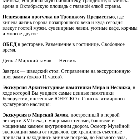
Минска, Национальную библиотеку, грандиозную Минск-
арена и Октябрьскую площадь с главной елкой страны.
Пешеходная прогулка по Троицкому Предместью
, где
кипела жизнь города позапрошлого века и куда сегодня
влекут гостей музеи, сувенирные лавки, уютные кафе, корчмы
и многое другое.
ОБЕД
в ресторане. Размещение в гостинице. Свободное
время.
День 2
Мирский замок — Несвиж
Завтрак — шведский стол. Отправление на экскурсионную
программу (около 11 часов).
Экскурсия Архитектурные памятники Мира и Несвижа
, в
ходе которой Вы увидите самые ценные памятники
Белоруссии, внесенные ЮНЕСКО в Список всемирного
культурного наследия:
Экскурсия в Мирский Замок
, построенный в первой
четверти XVI века, с мощными стенами, башнями и
мощенным камнем внутренним двором. Осмотр Музейной
экспозиции замка от подвалов, где хранились съестные
припасы и находились винные погреба, до Бального зала,