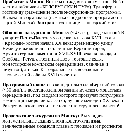
Прибытие в Минск
. Встреча на ж/д вокзале (у вагона № 5 с
желтой табличкой «БЕЛОРУССКИЙ ТУР»). Трансфер в
гостиницу (размещение после экскурсионной программы).
Выдача информпакета (памятка с подробной программой и
картой Минска).
Завтрак
в гостинице — шведский стол.
Обзорная экскурсия по Минску
(~4 часа), в ходе которой Вы
увидите Петро-Павловскую церковь начала ХVII века и
«Красный» костел начала ХХ века; древнейшую улицу
Немигу и живописный старинный Верхний город;
Архитектурные памятники XVII-XVIII века на площади
Свободы: Ратушу, гостиный двор, торговые ряды,
монастырские комплексы бернардинцев, базилиан и
иезуитов); а также Кафедральные православный и
католический соборы ХVII столетия.
Праздничный концерт
в концертном зале «Верхний город»
(~30 мин), в восстановленном здании мужского монастыря
бернардинцев, под сводами которого прозвучат популярные
композиции мировой классики, лучшие мелодии XX века и
Рождественские песни в исполнении струнного квартета!
Продолжение экскурсии по Минску:
Вы увидите
монументальные здания эпохи конструктивизма,
величественные ансамбли главных площадей и проспектов