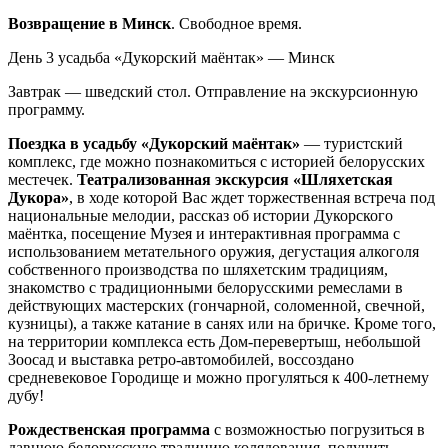
Возвращение в Минск
. Свободное время.
День 3
усадьба «Дукорский маёнтак» — Минск
Завтрак — шведский стол. Отправление на экскурсионную
программу.
Поездка в усадьбу «Дукорский маёнтак»
— туристский
комплекс, где можно познакомиться с историей белорусских
местечек.
Театрализованная экскурсия «Шляхетская
Дукора»
, в ходе которой Вас ждет торжественная встреча под
национальные мелодии, рассказ об истории Дукорского
маёнтка, посещение Музея и интерактивная программа с
использованием метательного оружия, дегустация алкоголя
собственного производства по шляхетским традициям,
знакомство с традиционными белорусскими ремеслами в
действующих мастерских (гончарной, соломенной, свечной,
кузницы), а также катание в санях или на бричке. Кроме того,
на территории комплекса есть Дом-перевертыш, небольшой
Зоосад и выставка ретро-автомобилей, воссоздано
средневековое Городище и можно прогуляться к 400-летнему
дубу!
Рождественская программа
с возможностью погрузиться в
давнюю белорусскую традицию колядования, получить