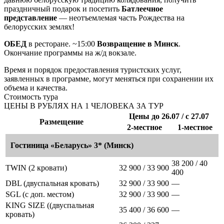
праздничный подарок и посетить
Батлеечное
представление
— неотъемлемая часть Рождества на
белорусских землях!
ОБЕД
в ресторане. ~15:00
Возвращение в Минск
.
Окончание программы на ж/д вокзале.
Время и порядок предоставления туристских услуг,
заявленных в программе, могут меняться при сохранении их
объема и качества.
Стоимость тура
ЦЕНЫ В РУБЛЯХ НА 1 ЧЕЛОВЕКА ЗА ТУР
Цены до 26.07 / с 27.07
Размещение
2-местное
1-местное
Гостиница «Беларусь» 3* (Минск)
38 200 / 40
TWIN (2 кровати)
32 900 / 33 900
400
DBL (двуспальная кровать)
32 900 / 33 900
—
SGL (с доп. местом)
32 900 / 33 900
—
KING SIZE ((двуспальная
35 400 / 36 600
—
кровать)