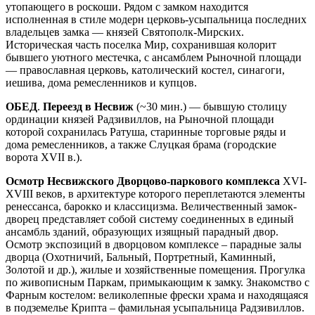
утопающего в роскоши. Рядом с замком находится
исполненная в стиле модерн церковь-усыпальница последних
владельцев замка — князей Святополк-Мирских.
Историческая часть поселка Мир, сохранившая колорит
бывшего уютного местечка, с ансамблем Рыночной площади
— православная церковь, католический костел, синагоги,
иешива, дома ремесленников и купцов.
ОБЕД
.
Переезд в Несвиж
(~30 мин.) — бывшую столицу
ординации князей Радзивиллов, на Рыночной площади
которой сохранилась Ратуша, старинные торговые ряды и
дома ремесленников, а также Слуцкая брама (городские
ворота XVII в.).
Осмотр Несвижского Дворцово-паркового комплекса
XVI-
XVIII веков, в архитектуре которого переплетаются элементы
ренессанса, барокко и классицизма. Величественный замок-
дворец представляет собой систему соединенных в единый
ансамбль зданий, образующих изящный парадный двор.
Осмотр экспозиций в дворцовом комплексе – парадные залы
дворца (Охотничий, Бальный, Портретный, Каминный,
Золотой и др.), жилые и хозяйственные помещения. Прогулка
по живописным Паркам, примыкающим к замку. Знакомство с
Фарным костелом: великолепные фрески храма и находящаяся
в подземелье Крипта – фамильная усыпальница Радзивиллов.