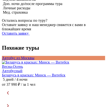
Доп. ночи до/после программы тура
Личные расходы
Мед. страховка
Остались вопросы по туру?
Оставьте заявку и наш менеджер свяжется с вами в
ближайшее время
Оставить заявку
Похожие туры
Автобус из Москвы
А
Весна-Осень
В
Автобусный
Беларусь в красках: Минск — Витебск
П
5 дней / 4 ночи
5
от 37 990 ₽
/ за 1 чел
о