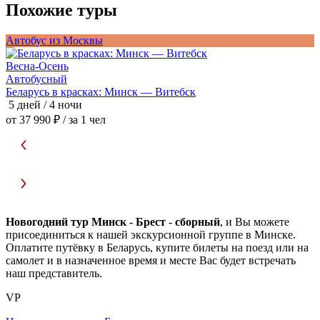
Похожие туры
Автобус из Москвы
А
Весна-Осень
В
Автобусный
Беларусь в красках: Минск — Витебск
П
5 дней / 4 ночи
5
от 37 990 ₽
/ за 1 чел
о
Новогодний тур Минск - Брест
-
сборный
, и Вы можете
присоединиться к нашей экскурсионной группе в Минске.
Оплатите путёвку в Беларусь, купите билеты на поезд или на
самолет и в назначенное время и месте Вас будет встречать
наш представитель.
VP