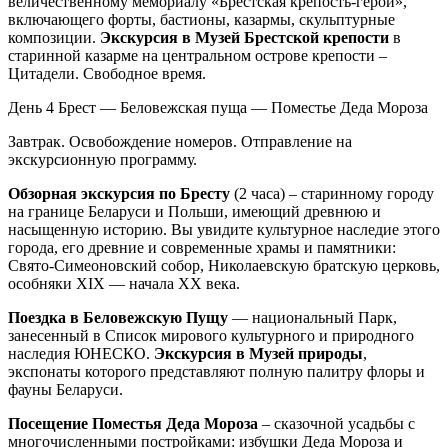
величественному мемориалу «Брестская крепость-герой»,
включающего форты, бастионы, казармы, скульптурные
композиции.
Экскурсия в Музей Брестской крепости
в
старинной казарме на центральном острове крепости –
Цитадели. Свободное время.
День 4
Брест — Беловежская пуща — Поместье Деда Мороза
Завтрак. Освобождение номеров. Отправление на
экскурсионную программу.
Обзорная экскурсия по Бресту
(2 часа) – старинному городу
на границе Беларуси и Польши, имеющий древнюю и
насыщенную историю. Вы увидите культурное наследие этого
города, его древние и современные храмы и памятники:
Свято-Симеоновский собор, Николаевскую братскую церковь,
особняки XIX — начала ХХ века.
Поездка в Беловежскую Пущу
— национальный Парк,
занесенный в Список мирового культурного и природного
наследия ЮНЕСКО.
Экскурсия в Музей природы
,
экспонаты которого представляют полную палитру флоры и
фауны Беларуси.
Посещение Поместья Деда Мороза
– сказочной усадьбы с
многочисленными постройками: избушки Деда Мороза и