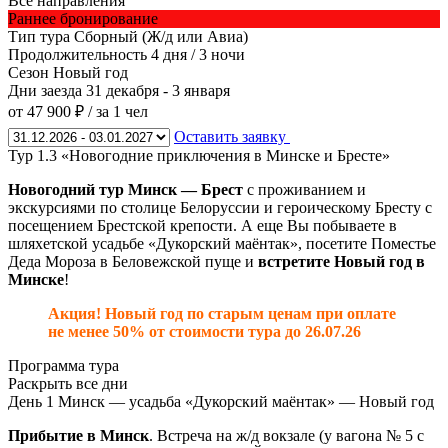
Все направления
Раннее бронирование
Тип тура
Сборный (Ж/д или Авиа)
Продолжительность
4 дня / 3 ночи
Сезон
Новый год
Дни заезда
31 декабря - 3 января
от 47 900 ₽
/ за 1 чел
Оставить заявку
Тур 1.3 «Новогодние приключения в Минске и Бресте»
Новогодний тур Минск — Брест
с проживанием и
экскурсиями по столице Белоруссии и героическому Бресту с
посещением Брестской крепости. А еще Вы побываете в
шляхетской усадьбе «Дукорский маёнтак», посетите Поместье
Деда Мороза в Беловежской пуще и
встретите Новый год в
Минске
!
Акция! Новый год по старым ценам при оплате
не менее 50% от стоимости тура до 26.07.26
Программа тура
Раскрыть все дни
День 1
Минск — усадьба «Дукорский маёнтак» — Новый год
Прибытие в Минск
. Встреча на ж/д вокзале (у вагона № 5 с