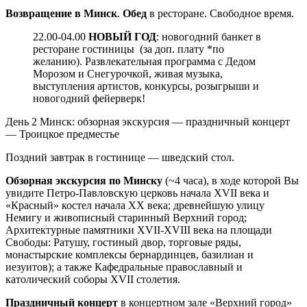
Возвращение в Минск
.
Обед
в ресторане. Свободное время.
22.00-04.00
НОВЫЙ ГОД
: новогодний банкет в
ресторане гостиницы (за доп. плату *по
желанию). Развлекательная программа с Дедом
Морозом и Снегурочкой, живая музыка,
выступления артистов, конкурсы, розыгрыши и
новогодний фейерверк!
День 2
Минск: обзорная экскурсия — праздничный концерт
— Троицкое предместье
Поздний завтрак в гостинице — шведский стол.
Обзорная экскурсия по Минску
(~4 часа), в ходе которой Вы
увидите Петро-Павловскую церковь начала ХVII века и
«Красный» костел начала ХХ века; древнейшую улицу
Немигу и живописный старинный Верхний город;
Архитектурные памятники XVII-XVIII века на площади
Свободы: Ратушу, гостиный двор, торговые ряды,
монастырские комплексы бернардинцев, базилиан и
иезуитов); а также Кафедральные православный и
католический соборы ХVII столетия.
Праздничный концерт
в концертном зале «Верхний город»