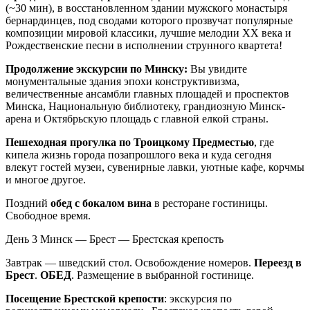
(~30 мин), в восстановленном здании мужского монастыря
бернардинцев, под сводами которого прозвучат популярные
композиции мировой классики, лучшие мелодии XX века и
Рождественские песни в исполнении струнного квартета!
Продолжение экскурсии по Минску:
Вы увидите
монументальные здания эпохи конструктивизма,
величественные ансамбли главных площадей и проспектов
Минска, Национальную библиотеку, грандиозную Минск-
арена и Октябрьскую площадь с главной елкой страны.
Пешеходная прогулка по Троицкому Предместью
, где
кипела жизнь города позапрошлого века и куда сегодня
влекут гостей музеи, сувенирные лавки, уютные кафе, корчмы
и многое другое.
Поздний
обед с бокалом вина
в ресторане гостиницы.
Свободное время.
День 3
Минск — Брест — Брестская крепость
Завтрак — шведский стол. Освобождение номеров.
Переезд в
Брест
.
ОБЕД
. Размещение в выбранной гостинице.
Посещение Брестской крепости
: экскурсия по