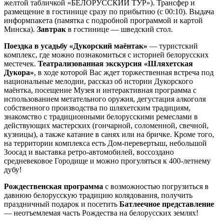
желтой табличкой «БЕЛОРУССКИЙ ТУР»). Трансфер и
размещение в гостинице сразу по прибытию (с 00:10). Выдача
информпакета (памятка с подробной программой и картой
Минска).
Завтрак
в гостинице — шведский стол.
Поездка в усадьбу «Дукорский маёнтак»
— туристский
комплекс, где можно познакомиться с историей белорусских
местечек.
Театрализованная экскурсия «Шляхетская
Дукора»
, в ходе которой Вас ждет торжественная встреча под
национальные мелодии, рассказ об истории Дукорского
маёнтка, посещение Музея и интерактивная программа с
использованием метательного оружия, дегустация алкоголя
собственного производства по шляхетским традициям,
знакомство с традиционными белорусскими ремеслами в
действующих мастерских (гончарной, соломенной, свечной,
кузницы), а также катание в санях или на бричке. Кроме того,
на территории комплекса есть Дом-перевертыш, небольшой
Зоосад и выставка ретро-автомобилей, воссоздано
средневековое Городище и можно прогуляться к 400-летнему
дубу!
Рождественская программа
с возможностью погрузиться в
давнюю белорусскую традицию колядования, получить
праздничный подарок и посетить
Батлеечное представление
— неотъемлемая часть Рождества на белорусских землях!