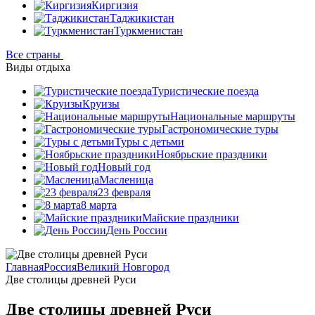
Киргизия
Таджикистан
Туркменистан
Все страны
Виды отдыха
Туристические поезда
Круизы
Национальные маршруты
Гастрономические туры
Туры с детьми
Ноябрьские праздники
Новый год
Масленица
23 февраля
8 марта
Майские праздники
День России
Главная
Россия
Великий Новгород
Две столицы древней Руси
Две столицы древней Руси