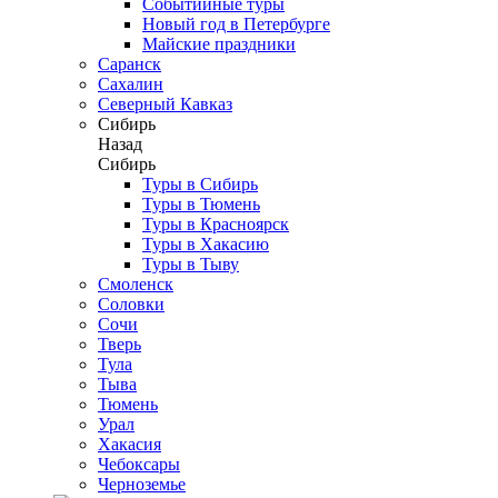
Событийные туры
Новый год в Петербурге
Майские праздники
Саранск
Сахалин
Северный Кавказ
Сибирь
Назад
Сибирь
Туры в Сибирь
Туры в Тюмень
Туры в Красноярск
Туры в Хакасию
Туры в Тыву
Смоленск
Соловки
Сочи
Тверь
Тула
Тыва
Тюмень
Урал
Хакасия
Чебоксары
Черноземье