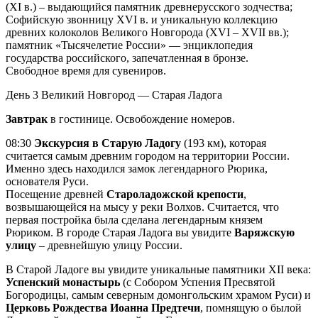
(XI в.) – выдающийся памятник древнерусского зодчества;
Софийскую звонницу XVI в. и уникальную коллекцию
древних колоколов Великого Новгорода (XVI – XVII вв.);
памятник «Тысячелетие России» — энциклопедия
государства российского, запечатленная в бронзе.
Свободное время для сувениров.
День 3
Великий Новгород — Старая Ладога
Завтрак
в гостинице. Освобождение номеров.
08:30
Экскурсия в Старую Ладогу
(193 км), которая
считается самым древним городом на территории России.
Именно здесь находился замок легендарного Рюрика,
основателя Руси.
Посещение древней
Староладожской крепости
,
возвышающейся на мысу у реки Волхов. Считается, что
первая постройка была сделана легендарным князем
Рюриком. В городе Старая Ладога вы увидите
Варяжскую
улицу
– древнейшую улицу России.
В Старой Ладоге вы увидите уникальные памятники XII века:
Успенский монастырь
(с Собором Успения Пресвятой
Богородицы, самым северным домонгольским храмом Руси) и
Церковь Рождества Иоанна Предтечи
, помнящую о былой