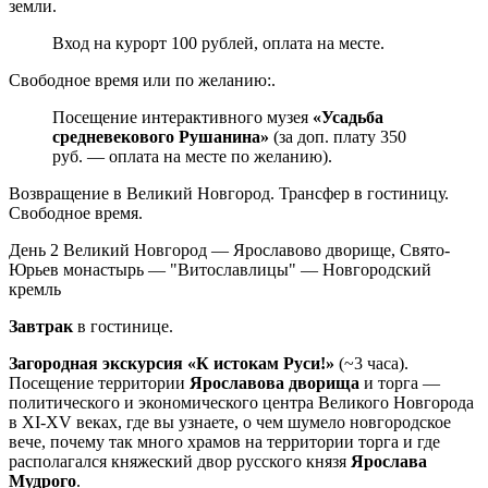
земли.
Вход на курорт 100 рублей, оплата на месте.
Свободное время или по желанию:.
Посещение интерактивного музея
«Усадьба
средневекового Рушанина»
(за доп. плату 350
руб. — оплата на месте по желанию).
Возвращение в Великий Новгород. Трансфер в гостиницу.
Свободное время.
День 2
Великий Новгород — Ярославово дворище, Свято-
Юрьев монастырь — "Витославлицы" — Новгородский
кремль
Завтрак
в гостинице.
Загородная экскурсия «К истокам Руси!»
(~3 часа).
Посещение территории
Ярославова дворища
и торга —
политического и экономического центра Великого Новгорода
в XI-XV веках, где вы узнаете, о чем шумело новгородское
вече, почему так много храмов на территории торга и где
располагался княжеский двор русского князя
Ярослава
Мудрого
.