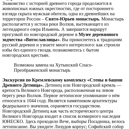
Знакомство с историей древнего города продолжится в
живописных южных окрестностях, где от постороннего
взгляда скрыта мужская обитель, одна из древнейших на
территории России –
Свято-Юрьев монастырь
. Монастырь
располагается у истока реки Волхов, вытекающего из
легендарного озера Ильмень. А завершится маршрут
прогулкой по новгородской деревне в
Музее деревянного
зодчества «Витославлицы»
. Вы прикоснетесь к традициям
русской деревни и узнаете много интересного: как строили
избы без единого гвоздя, познакомитесь с бытом
новгородских крестьян.
Возможна замена на Хутынский Спасо-
Преображенский монастырь
Экскурсия по Кремлевскому комплексу «Стены и башни
Древнего Детинца».
Детинец или Новгородский кремль —
крепость Великого Новгорода, расположенная на левом
берегу реки Волхов. Первое летописное упоминание о нём
относится к 1044 году. Является памятником архитектуры
федерального значения, охраняется государством.
Новгородский Детинец как часть исторического центра
Великого Новгорода входит в список всемирного наследия
ЮНЕСКО. Здесь проходило Вече, выборы Посадника, велось
летописание. Вы увидите Лихудов корпус; Софийский собор