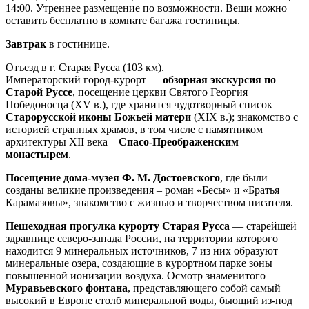
14:00. Утреннее размещение по возможности. Вещи можно
оставить бесплатно в комнате багажа гостиницы.
Завтрак
в гостинице.
Отъезд в г. Старая Русса (103 км).
Императорский город-курорт —
обзорная экскурсия по
Старой Руссе
, посещение церкви Святого Георгия
Победоносца (XV в.), где хранится чудотворный список
Старорусской иконы Божьей матери
(XIX в.); знакомство с
историей странных храмов, в том числе с памятником
архитектуры XII века –
Спасо-Преображенским
монастырем
.
Посещение дома-музея Ф. М. Достоевского
, где были
созданы великие произведения – роман «Бесы» и «Братья
Карамазовы», знакомство с жизнью и творчеством писателя.
Пешеходная прогулка курорту Старая Русса
— старейшей
здравнице северо-запада России, на территории которого
находится 9 минеральных источников, 7 из них образуют
минеральные озера, создающие в курортном парке зоны
повышенной ионизации воздуха. Осмотр знаменитого
Муравьевского фонтана
, представляющего собой самый
высокий в Европе столб минеральной воды, бьющий из-под