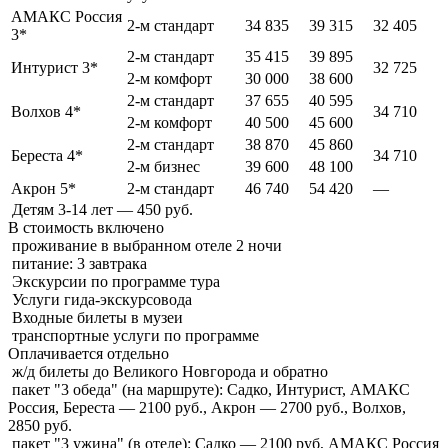
АМАКС Россия
2-м стандарт
34 835
39 315
32 405
3*
2-м стандарт
35 415
39 895
Интурист 3*
32 725
2-м комфорт
30 000
38 600
2-м стандарт
37 655
40 595
Волхов 4*
34 710
2-м комфорт
40 500
45 600
2-м стандарт
38 870
45 860
Береста 4*
34 710
2-м бизнес
39 600
48 100
Акрон 5*
2-м стандарт
46 740
54 420
—
Детям 3-14 лет — 450 руб.
В стоимость
включено
проживание в выбранном отеле 2 ночи
питание: 3 завтрака
Экскурсии по программе тура
Услуги гида-экскурсовода
Входные билеты в музеи
транспортные услуги по программе
Оплачивается
отдельно
ж/д билеты до Великого Новгорода и обратно
пакет "3 обеда" (на маршруте): Садко, Интурист, АМАКС
Россия, Береста — 2100 руб., Акрон — 2700 руб., Волхов,
2850 руб.
пакет "3 ужина" (в отеле): Садко — 2100 руб, АМАКС Россия