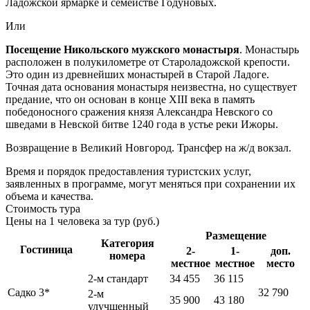
Ладожской ярмарке и семействе Годуновых.
Или
Посещение Никольского мужского монастыря
. Монастырь
расположен в полукилометре от Староладожской крепости.
Это один из древнейших монастырей в Старой Ладоге.
Точная дата основания монастыря неизвестна, но существует
предание, что он основан в конце XIII века в память
победоносного сражения князя Александра Невского со
шведами в Невской битве 1240 года в устье реки Ижоры.
Возвращение в Великий Новгород. Трансфер на ж/д вокзал.
Время и порядок предоставления туристских услуг,
заявленных в программе, могут меняться при сохранении их
объема и качества.
Стоимость тура
Цены на 1 человека за тур (руб.)
Размещение
Категория
Гостиница
2-
1-
доп.
номера
местное
местное
место
2-м стандарт
34 455
36 115
Садко 3*
32 790
2-м
35 900
43 180
улучшенный