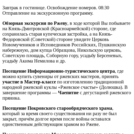
Завтрак в гостинице. Освобождение номеров. 08:30
Отправление на экскурсионную программу.
Обзорная экскурсия по Ржеву
, в ходе которой Вы побываете
на Князь-Дмитровской (Красноармейской) стороне, где
сохранилась старая купеческая застройка, а на Князь-
Федоровской (Советской) стороне увидите Церковь
Новомучеников и Исповедников Российских, Пушкинскую
набережную, дом купца Образцова, Никольскую церковь,
Советскую площадь, Соборную гору, усадьбу Берсеневых,
усадьбу Акима Немилова и др.
Посещение Информационно-туристического центра
, где
можно купить сувениры от ржевских мастеров, принять
участие в Мастер-классе
по изготовлению традиционной
народной ржевской куклы «Ржевское счастье» (Долюшка). В
завершение программы —
Чаепитие
с дегустацией ржевского
пряника.
Посещение Покровского старообрядческого храма
,
который за время своего существования ни разу не был
закрыт, причём долгое время после войны оставался
единственным действующим храмом во Ржеве.