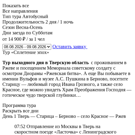
Показать все
Все направления
Тип тура
Автобусный
Продолжительность
2 дня / 1 ночь
Сезон
Весна-Осень
Дни заезда
по Субботам
от 14 900 ₽
/ за 1 чел
Оставить заявку
Тур «Сплетение эпох»
Тур выходного дня в Тверскую область
с проживанием в
Ржеве и посещением Мемориала советскому солдату с
осмотром Диорамы «Ржевская битва». А еще Вы побываете в
имении Вульфов и музее А.С. Пушкина в Берново, посетите
Старицу — любимый город Ивана Грозного, а также село
Красное, где можно увидеть Храм Преображения Господня —
готическое чудо тверской глубинки…
Программа тура
Раскрыть все дни
День 1
Тверь — Старица – Берново – село Красное — Ржев
07:52 Отправление из Москвы в Тверь на
скоростном поезде «Ласточка» с Ленинградского