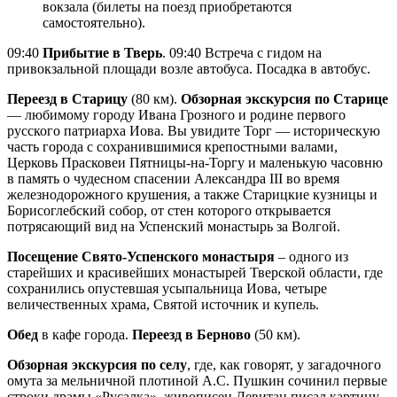
вокзала (билеты на поезд приобретаются
самостоятельно).
09:40
Прибытие в Тверь
. 09:40 Встреча с гидом на
привокзальной площади возле автобуса. Посадка в автобус.
Переезд в Старицу
(80 км).
Обзорная экскурсия по Старице
— любимому городу Ивана Грозного и родине первого
русского патриарха Иова. Вы увидите Торг — историческую
часть города с сохранившимися крепостными валами,
Церковь Прасковеи Пятницы-на-Торгу и маленькую часовню
в память о чудесном спасении Александра III во время
железнодорожного крушения, а также Старицкие кузницы и
Борисоглебский собор, от стен которого открывается
потрясающий вид на Успенский монастырь за Волгой.
Посещение Свято-Успенского монастыря
– одного из
старейших и красивейших монастырей Тверской области, где
сохранились опустевшая усыпальница Иова, четыре
величественных храма, Святой источник и купель.
Обед
в кафе города.
Переезд в Берново
(50 км).
Обзорная экскурсия по селу
, где, как говорят, у загадочного
омута за мельничной плотиной А.С. Пушкин сочинил первые
строки драмы «Русалка», живописец Левитан писал картину