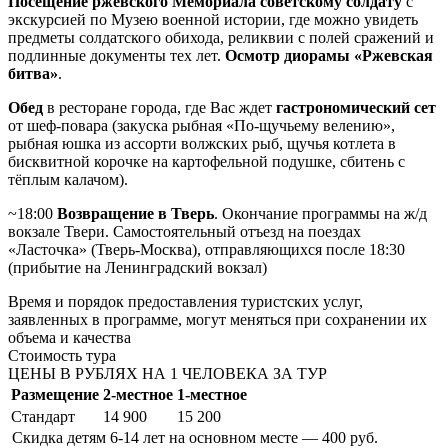
Посещение ржевского Мемориала советскому солдату
с
экскурсией по Музею военной истории, где можно увидеть
предметы солдатского обихода, реликвии с полей сражений и
подлинные документы тех лет.
Осмотр диорамы «Ржевская
битва»
.
Обед
в ресторане города, где Вас ждет
гастрономический сет
от шеф-повара (закуска рыбная «По-щучьему велению»,
рыбная юшка из ассорти волжских рыб, щучья котлета в
бисквитной корочке на картофельной подушке, сбитень с
тёплым калачом).
~18:00
Возвращение в Тверь
. Окончание программы на ж/д
вокзале Твери. Самостоятельный отъезд на поездах
«Ласточка» (Тверь-Москва), отправляющихся после 18:30
(прибытие на Ленинградский вокзал)
Время и порядок предоставления туристских услуг,
заявленных в программе, могут меняться при сохранении их
объема и качества
Стоимость тура
ЦЕНЫ В РУБЛЯХ НА 1 ЧЕЛОВЕКА ЗА ТУР
Размещение
2-местное
1-местное
Стандарт
14 900
15 200
Скидка детям 6-14 лет на основном месте — 400 руб.