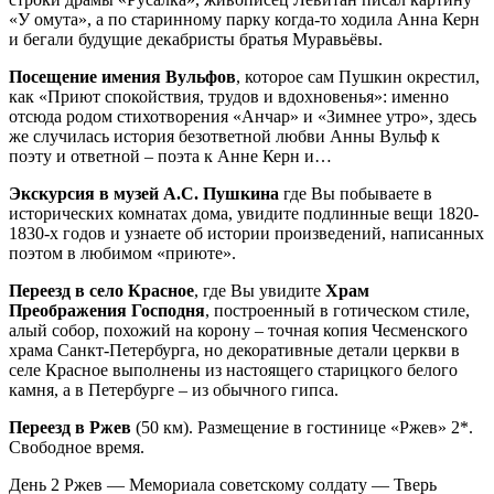
«У омута», а по старинному парку когда-то ходила Анна Керн
и бегали будущие декабристы братья Муравьёвы.
Посещение имения Вульфов
, которое сам Пушкин окрестил,
как «Приют спокойствия, трудов и вдохновенья»: именно
отсюда родом стихотворения «Анчар» и «Зимнее утро», здесь
же случилась история безответной любви Анны Вульф к
поэту и ответной – поэта к Анне Керн и…
Экскурсия в музей А.С. Пушкина
где Вы побываете в
исторических комнатах дома, увидите подлинные вещи 1820-
1830-х годов и узнаете об истории произведений, написанных
поэтом в любимом «приюте».
Переезд в село Красное
, где Вы увидите
Храм
Преображения Господня
, построенный в готическом стиле,
алый собор, похожий на корону – точная копия Чесменского
храма Санкт-Петербурга, но декоративные детали церкви в
селе Красное выполнены из настоящего старицкого белого
камня, а в Петербурге – из обычного гипса.
Переезд в Ржев
(50 км). Размещение в гостинице «Ржев» 2*.
Свободное время.
День 2
Ржев — Мемориала советскому солдату — Тверь