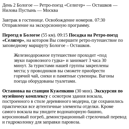
День 2
Бологое — Ретро-поезд «Селигер» — Осташков —
Нилова Пустынь — Москва
Завтрак в гостинице. Освобождение номеров. 07:30
Отправление на экскурсионную программу.
Переезд в Бологое
(55 км). 09:15
Посадка на Ретро-поезд
«Селигер»
, на котором Вы совершите ретро-путешествие по
заповедному маршруту Бологое – Осташков.
Железнодорожное путешествие проходит «под
звуки паровозного гудка» и занимает 3 часа 30
минут. За туристами нашей группы закреплены
места; у проводников вы сможете приобрести
горячий чай, снеки и памятные сувениры. Вагоны
поезда оборудованы туалетами.
Остановка на станции Куженкино
(30 мин).
Экскурсия по
музейному комплексу
с осмотром здания вокзала,
построенного в стиле деревянного модерна, где сохранились
практически все аутентичные элементы отделки. Кроме
самого вокзала вы увидите водонапорную башню,
керосиновый погреб, демонстрационный стрелочный перевод
и гидроколонку для заправки паровоза.