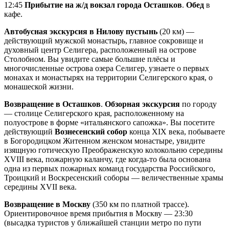
12:45
Прибытие на ж/д вокзал города Осташков
.
Обед
в
кафе.
Автобусная экскурсия в Нилову пустынь
(20 км) —
действующий мужской монастырь, главное сокровище и
духовный центр Селигера, расположенный на острове
Столобном. Вы увидите самые большие плёсы и
многочисленные острова озера Селигер, узнаете о первых
монахах и монастырях на территории Селигерского края, о
монашеской жизни.
Возвращение в Осташков
.
Обзорная экскурсия
по городу
— столице Селигерского края, расположенному на
полуострове в форме «итальянского сапожка». Вы посетите
действующий
Вознесенский собор
конца XIX века, побываете
в Богородицком Житенном женском монастыре, увидите
изящную готическую Преображенскую колокольню середины
XVIII века, пожарную каланчу, где когда-то была основана
одна из первых пожарных команд государства Российского,
Троицкий и Воскресенский соборы — величественные храмы
середины XVII века.
Возвращение в Москву
(350 км по платной трассе).
Ориентировочное время прибытия в Москву — 23:30
(высадка туристов у ближайшей станции метро по пути