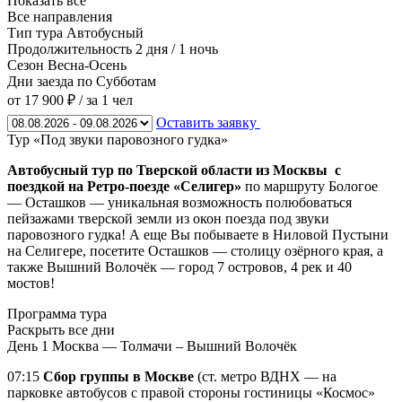
Показать все
Все направления
Тип тура
Автобусный
Продолжительность
2 дня / 1 ночь
Сезон
Весна-Осень
Дни заезда
по Субботам
от 17 900 ₽
/ за 1 чел
Оставить заявку
Тур «Под звуки паровозного гудка»
Автобусный тур по Тверской области из Москвы с
поездкой на Ретро-поезде «Селигер»
по маршруту Бологое
— Осташков — уникальная возможность полюбоваться
пейзажами тверской земли из окон поезда под звуки
паровозного гудка! А еще Вы побываете в Ниловой Пустыни
на Селигере, посетите Осташков — столицу озёрного края, а
также Вышний Волочёк — город 7 островов, 4 рек и 40
мостов!
Программа тура
Раскрыть все дни
День 1
Москва — Толмачи – Вышний Волочёк
07:15
Сбор группы в Москве
(ст. метро ВДНХ — на
парковке автобусов с правой стороны гостиницы «Космос»