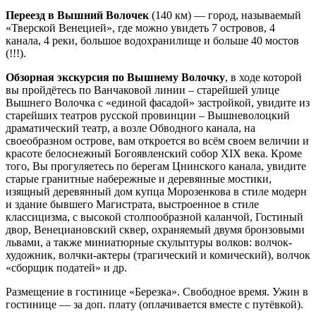
Переезд в Вышний Волочек
(140 км) — город, называемый
«Тверской Венецией», где можно увидеть 7 островов, 4
канала, 4 реки, большое водохранилище и больше 40 мостов
(!!!).
Обзорная экскурсия по Вышнему Волочку
, в ходе которой
вы пройдётесь по Ванчаковой линии – старейшей улице
Вышнего Волочка с «единой фасадой» застройкой, увидите из
старейших театров русской провинции – Вышневолоцкий
драматический театр, а возле Обводного канала, на
своеобразном острове, вам откроется во всём своем величии и
красоте белоснежный Богоявленский собор XIX века. Кроме
того, Вы прогуляетесь по берегам Цнинского канала, увидите
старые гранитные набережные и деревянные мостики,
изящный деревянный дом купца Морозенкова в стиле модерн
и здание бывшего Магистрата, выстроенное в стиле
классицизма, с высокой столпообразной каланчой, Гостиный
двор, Венециановский сквер, охраняемый двумя бронзовыми
львами, а также миниатюрные скульптуры волков: волчок-
художник, волчки-актеры (трагический и комический), волчок
«сборщик податей» и др.
Размещение в гостинице «Березка». Свободное время. Ужин в
гостинице — за доп. плату (оплачивается вместе с путёвкой).