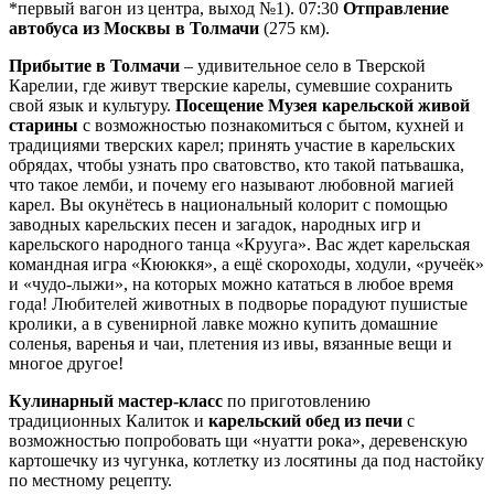
*первый вагон из центра, выход №1). 07:30
Отправление
автобуса из Москвы в Толмачи
(275 км).
Прибытие в Толмачи
– удивительное село в Тверской
Карелии, где живут тверские карелы, сумевшие сохранить
свой язык и культуру.
Посещение Музея карельской живой
старины
с возможностью познакомиться с бытом, кухней и
традициями тверских карел; принять участие в карельских
обрядах, чтобы узнать про сватовство, кто такой патьвашка,
что такое лемби, и почему его называют любовной магией
карел. Вы окунётесь в национальный колорит с помощью
заводных карельских песен и загадок, народных игр и
карельского народного танца «Крууга». Вас ждет карельская
командная игра «Кююккя», а ещё скороходы, ходули, «ручеёк»
и «чудо-лыжи», на которых можно кататься в любое время
года! Любителей животных в подворье порадуют пушистые
кролики, а в сувенирной лавке можно купить домашние
соленья, варенья и чаи, плетения из ивы, вязанные вещи и
многое другое!
Кулинарный мастер-класс
по приготовлению
традиционных Калиток и
карельский обед из печи
с
возможностью попробовать щи «нуатти рока», деревенскую
картошечку из чугунка, котлетку из лосятины да под настойку
по местному рецепту.