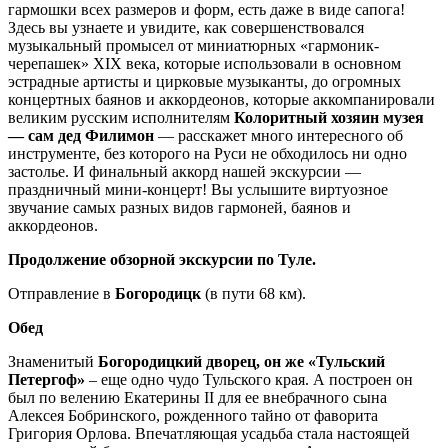
гармошки всех размеров и форм, есть даже в виде сапога!
Здесь вы узнаете и увидите, как совершенствовался
музыкальный промысел от миниатюрных «гармоник-
черепашек» XIX века, которые использовали в основном
эстрадные артисты и цирковые музыканты, до огромных
концертных баянов и аккордеонов, которые аккомпанировали
великим русским исполнителям
Колоритный хозяин музея
— сам дед Филимон
— расскажет много интересного об
инструменте, без которого на Руси не обходилось ни одно
застолье. И финальный аккорд нашей экскурсии —
праздничный мини-концерт! Вы услышите виртуозное
звучание самых разных видов гармоней, баянов и
аккордеонов.
Продолжение обзорной экскурсии по Туле.
Отправление в
Богородицк
(в пути 68 км).
Обед
Знаменитый
Богородицкий дворец, он же «Тульский
Петергоф»
– еще одно чудо Тульского края. А построен он
был по велению Екатерины II для ее внебрачного сына
Алексея Бобринского, рожденного тайно от фаворита
Григория Орлова. Впечатляющая усадьба стала настоящей