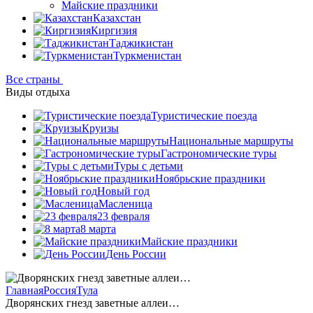
Майские праздники
Казахстан
Киргизия
Таджикистан
Туркменистан
Все страны
Виды отдыха
Туристические поезда
Круизы
Национальные маршруты
Гастрономические туры
Туры с детьми
Ноябрьские праздники
Новый год
Масленица
23 февраля
8 марта
Майские праздники
День России
Главная
Россия
Тула
Дворянских гнезд заветные аллеи…