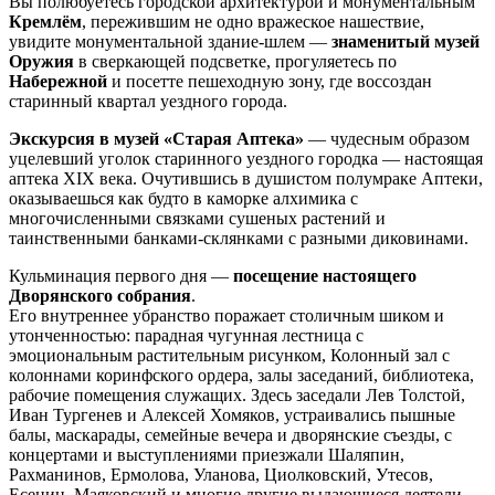
Вы полюбуетесь городской архитектурой и монументальным
Кремлём
, пережившим не одно вражеское нашествие,
увидите монументальной здание-шлем —
знаменитый музей
Оружия
в сверкающей подсветке, прогуляетесь по
Набережной
и посетте пешеходную зону, где воссоздан
старинный квартал уездного города.
Экскурсия в музей «Старая Аптека»
— чудесным образом
уцелевший уголок старинного уездного городка — настоящая
аптека XIX века. Очутившись в душистом полумраке Аптеки,
оказываешься как будто в каморке алхимика с
многочисленными связками сушеных растений и
таинственными банками-склянками с разными диковинами.
Кульминация первого дня —
посещение настоящего
Дворянского собрания
.
Его внутреннее убранство поражает столичным шиком и
утонченностью: парадная чугунная лестница с
эмоциональным растительным рисунком, Колонный зал с
колоннами коринфского ордера, залы заседаний, библиотека,
рабочие помещения служащих. Здесь заседали Лев Толстой,
Иван Тургенев и Алексей Хомяков, устраивались пышные
балы, маскарады, семейные вечера и дворянские съезды, с
концертами и выступлениями приезжали Шаляпин,
Рахманинов, Ермолова, Уланова, Циолковский, Утесов,
Есенин, Маяковский и многие другие выдающиеся деятели