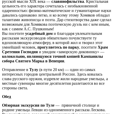
русской мысли XIX века —
славянофильства
. Кристальная
цельность его характера сочеталась с необыкновенной
одаренностью: физико-математические и гуманитарные науки
давались одинаково легко, и ко всему этому Хомяков обладал
талантами живописца и поэта. Дар стихотворства даже сделал
возможным для Хомякова поэтическую дуэль ни с кем иным,
как с самим А.С. Пушкиным!
Вы посетите
усадебный дом
и благодаря увлекательным
рассказам экскурсоводов обязательно почувствуете ту
вдохновляющую атмосферу, в которой жил и творил этот
умнейший человек,
прогуляетесь по парку
, посетите
Храм
Сретения Господня
и увидим «заморскую диковинку» —
колокольню, являющуюся точной копией Кампанилы
собора Святого Марка в Венеции
.
Отправление в
Тулу
(в пути 20 км) — один из самых
интересных городов центральной России. Здесь ковалась
слава русского оружия, издревле жили народные умельцы, а
местные сувениры многие десятилетия разлетаются во все
стороны света.
Обед
Обзорная экскурсия по Туле
— пряничной столице и
родине умельца Левши из одноименного рассказа Лескова.