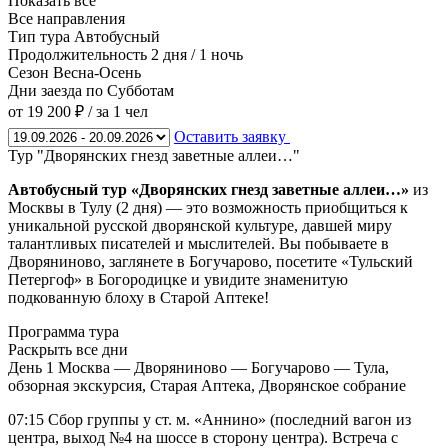
Показать все
Все направления
Тип тура
Автобусный
Продолжительность
2 дня / 1 ночь
Сезон
Весна-Осень
Дни заезда
по Субботам
от 19 200 ₽
/ за 1 чел
Оставить заявку
Тур "Дворянских гнезд заветные аллеи…"
Автобусный тур «Дворянских гнезд заветные аллеи…»
из
Москвы в Тулу (2 дня) — это возможность приобщиться к
уникальной русской дворянской культуре, давшей миру
талантливых писателей и мыслителей. Вы побываете в
Дворяниново, заглянете в Богучарово, посетите «Тульский
Петергоф» в Богородицке и увидите знаменитую
подкованную блоху в Старой Аптеке!
Программа тура
Раскрыть все дни
День 1
Москва — Дворяниново — Богучарово — Тула,
обзорная экскурсия, Старая Аптека, Дворянское собрание
07:15 Сбор группы у ст. м. «Аннино» (последний вагон из
центра, выход №4 на шоссе в сторону центра). Встреча с