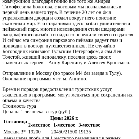
жемчужиной благодаря гению все того же Андрея
Тимофеевича Болотова, с которым мы познакомились в
первый день нашего тура. В течение 20 лет он был
управляющим дворца и создал вокруг него поистине
сказочный мир. Его стараниями здесь разбит удивительный
пейзажный парк, многие нововведения стали шедеврами
ландшафтного дизайна и надолго пережили своего создателя.
И сейчас эта симфония паркового пейзажа радует глаз и
приводит в восторг путешественников. Не случайно
Богородицк называют Тульским Петергофом, а сам Лев
Толстой, живший неподалеку, поселил здесь своих
знаменитых героев – Анну Каренину и Алексея Вронского.
Отправление в Москву (по трассе М4 без заезда в Тулу).
Окончание программы у ст. м. Аннино.
Время и порядок предоставления туристских услуг,
заявленных в программе, могут меняться при сохранении их
объема и качества
Стоимость тура
Цена на 1 человека за тур (руб.)
Цены 2026 г.
Гостиница
2-местное
1-местное
3-местное
Москва 3*
19200
20450/21500
19135
цены через дробь для 1-местного размещения в разных