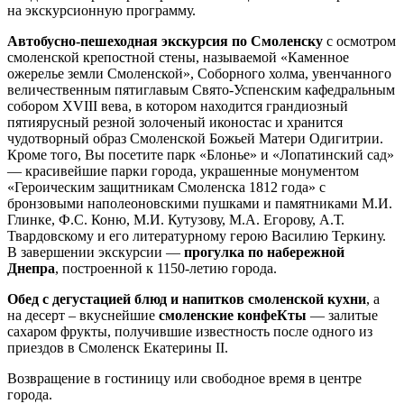
на экскурсионную программу.
Автобусно-пешеходная экскурсия по Смоленску
с осмотром
смоленской крепостной стены, называемой «Каменное
ожерелье земли Смоленской», Соборного холма, увенчанного
величественным пятиглавым Свято-Успенским кафедральным
собором XVIII вева, в котором находится грандиозный
пятиярусный резной золоченый иконостас и хранится
чудотворный образ Смоленской Божьей Матери Одигитрии.
Кроме того, Вы посетите парк «Блонье» и «Лопатинский сад»
— красивейшие парки города, украшенные монументом
«Героическим защитникам Смоленска 1812 года» с
бронзовыми наполеоновскими пушками и памятниками М.И.
Глинке, Ф.С. Коню, М.И. Кутузову, М.А. Егорову, А.Т.
Твардовскому и его литературному герою Василию Теркину.
В завершении экскурсии —
прогулка по набережной
Днепра
, построенной к 1150-летию города.
Обед с дегустацией блюд и напитков смоленской кухни
, а
на десерт – вкуснейшие
смоленские конфеКты
— залитые
сахаром фрукты, получившие известность после одного из
приездов в Смоленск Екатерины II.
Возвращение в гостиницу или свободное время в центре
города.