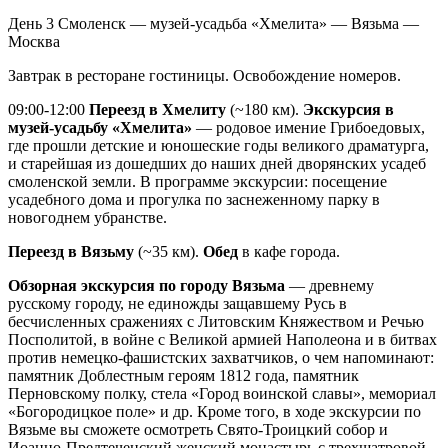
День 3
Смоленск — музей-усадьба «Хмелита» — Вязьма —
Москва
Завтрак в ресторане гостиницы. Освобождение номеров.
09:00-12:00
Переезд в Хмелиту
(~180 км).
Экскурсия в
музей-усадьбу «Хмелита»
— родовое имение Грибоедовых,
где прошли детские и юношеские годы великого драматурга,
и старейшая из дошедших до наших дней дворянских усадеб
смоленской земли. В программе экскурсии: посещение
усадебного дома и прогулка по заснеженному парку в
новогоднем убранстве.
Переезд в Вязьму
(~35 км).
Обед
в кафе города.
Обзорная экскурсия по городу Вязьма
— древнему
русскому городу, не единожды защавшему Русь в
бесчисленных сражениях с Литовским Княжеством и Речью
Посполитой, в войне с Великой армией Наполеона и в битвах
против немецко-фашистских захватчиков, о чем напоминают:
памятник Доблестным героям 1812 года, памятник
Перновскому полку, стела «Город воинской славы», мемориал
«Богородицкое поле» и др. Кроме того, в ходе экскурсии по
Вязьме вы сможете осмотреть Свято-Троицкий собор и
Иоанно-Предтеченский женский монастырь с трехшатровой