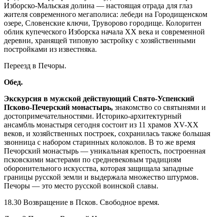
Изборско-Мальская долина — настоящая отрада для глаз
жителя современного мегаполиса: лебеди на Городищенском
озере, Словенские ключи, Труворово городище. Колоритен
облик купеческого Изборска начала ХХ века и современной
деревни, хранящей типовую застройку с хозяйственными
постройками из известняка.
Переезд в Печоры.
Обед.
Экскурсия в мужской действующий Свято-Успенский
Псково-Печерский монастырь,
знакомство со святынями и
достопримечательностями. Историко-архитектурный
ансамбль монастыря сегодня состоит из 11 храмов XV-XX
веков, и хозяйственных построек, сохранилась также большая
звонница с набором старинных колоколов. В то же время
Печорский монастырь — уникальная крепость, построенная
псковскими мастерами по средневековым традициям
оборонительного искусства, которая защищала западные
границы русской земли и выдержала множество штурмов.
Печоры — это место русской воинской славы.
18.30 Возвращение в Псков. Свободное время.