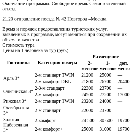
Окончание программы. Свободное время. Самостоятельный
отъезд.
21.20 отправление поезда № 42 Новгород –Москва.
Время и порядок предоставления туристских услуг,
заявленных в программе, могут меняться при сохранении их
объема и качества.
Стоимость тура
Цены на 1 человека за тур (руб.)
Размещение
Гостиница
Категория номера
2-
1-
доп.
местное
местное
место
2-м стандарт TWIN
21200
25000
—
Арль 3*
2-м комфорт DBL
21800
26700
20400
2-3-м стандарт
22300
23700
—
Ольгинская 3*
2-м комфорт
24500
27200
17000
Рижская 3*
2-м стандарт TWIN
23200
24000
—
Октябрьская
2-м стандарт
22600
23700
—
3*
Золотая
2-комфорт
24 500
30 600
19700
Набережная
2-м комфорт+
25000
31000
19700
3*