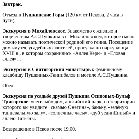
Завтрак.
Отъезд в
Пушкинские Горы
(120 км от Пскова, 2 часа в
пути).
Экскурсия в Михайловское
. Знакомство с жизнью и
творчеством А.С.Пушкина в с. Михайловском, которое смело
можно называть поэтической родиной его гения. Посещение
дома-музея, усадебных флигелей, прогулка по парку конца
XVIII в., в котором сохранились «Аллея Керн» и «Еловая
аллея»…
Экскурсия в Святогорский монастырь
к фамильному
кладбищу Пушкиных-Ганнибалов и могиле А.С.Пушкина.
Обед
Экскурсия по усадьбе друзей Пушкина Осиповых-Вульф
Тригорское
: «веселый» дом, английский парк, на территории
которого вы увидите «скамью Онегина», баньку, «зелёную
танцевальную залу», «солнечные часы», «дуб уединЕнный» и
аллею Татьяны.
Возвращение в Псков после 19.00.