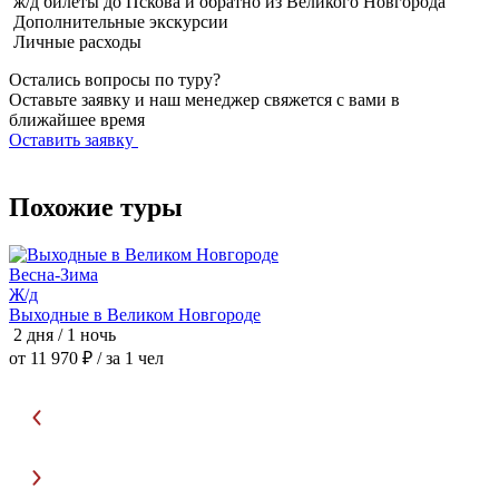
ж/д билеты до Пскова и обратно из Великого Новгорода
Дополнительные экскурсии
Личные расходы
Остались вопросы по туру?
Оставьте заявку и наш менеджер свяжется с вами в
ближайшее время
Оставить заявку
Похожие туры
Весна-Зима
З
Ж/д
Выходные в Великом Новгороде
С
2 дня / 1 ночь
2
от 11 970 ₽
/ за 1 чел
о