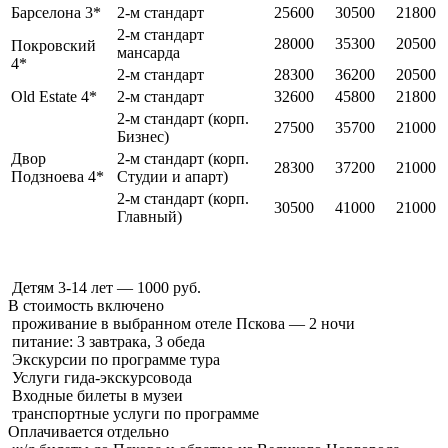
Барселона 3*
2-м стандарт
25600
30500
21800
2-м стандарт
28000
35300
20500
Покровский
мансарда
4*
2-м стандарт
28300
36200
20500
Old Estate 4*
2-м стандарт
32600
45800
21800
2-м стандарт (корп.
27500
35700
21000
Бизнес)
Двор
2-м стандарт (корп.
28300
37200
21000
Подзноева 4*
Студии и апарт)
2-м стандарт (корп.
30500
41000
21000
Главный)
Детям 3-14 лет — 1000 руб.
В стоимость
включено
проживание в выбранном отеле Пскова — 2 ночи
питание: 3 завтрака, 3 обеда
Экскурсии по программе тура
Услуги гида-экскурсовода
Входные билеты в музеи
транспортные услуги по программе
Оплачивается
отдельно