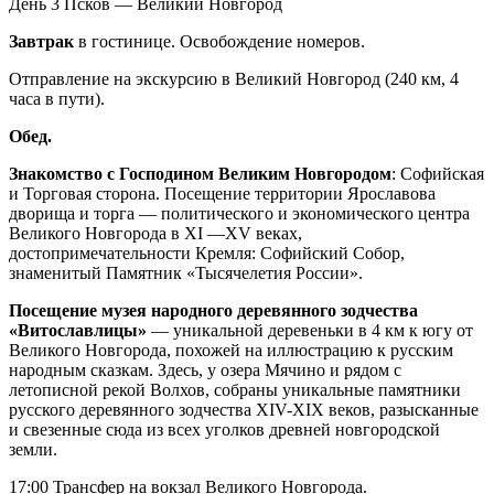
День 3
Псков — Великий Новгород
Завтрак
в гостинице. Освобождение номеров.
Отправление на экскурсию в Великий Новгород (240 км, 4
часа в пути).
Обед.
Знакомство с Господином Великим Новгородом
: Софийская
и Торговая сторона. Посещение территории Ярославова
дворища и торга — политического и экономического центра
Великого Новгорода в XI —XV веках,
достопримечательности Кремля: Софийский Собор,
знаменитый Памятник «Тысячелетия России».
Посещение музея народного деревянного зодчества
«Витославлицы»
— уникальной деревеньки в 4 км к югу от
Великого Новгорода, похожей на иллюстрацию к русским
народным сказкам. Здесь, у озера Мячино и рядом с
летописной рекой Волхов, собраны уникальные памятники
русского деревянного зодчества XIV-XIX веков, разысканные
и свезенные сюда из всех уголков древней новгородской
земли.
17:00 Трансфер на вокзал Великого Новгорода.