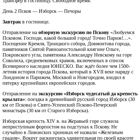
Трансфер в гостиницу. Свободное время.
День 2
Псков — Изборск — Печоры
Завтрак
в гостинице.
Отправление на
обзорную экскурсию по Пскову
«Любуемся
Псковом. Господи, какой большой город! Точно Париж!…».
Посещение Кремля, Троицкого собора, Довмонтова города,
памятников Святой Равноапостольной княгине Ольге,
Покровского угла, памятника Александру Невскому на горе
Соколиха, средневековых храмов, включенных в список
Всемирного наследия ЮНЕСКО. Вас ждёт более чем 1500-
летняя история города Пскова, который в XVII веке наряду с
Лондоном и Парижем, Москвой и Новгородом, входил в
пятерку крупнейших европейских городов.
Отправление на
экскурсию «Изборск чудесатый да крепость
крылата»
: поездка в древнейший русский город Изборск (30
км от Пскова) и Свято-Успенский Псково-Печерский
монастырь (30 км от Старого Изборска).
Изборская крепость XIV в. на Жеравьей горе служила
неприступным форпостом на подступах к Пскову. Не
случайно в Ливонских хрониках её назвали «Железным
градом». Вокруг раскинулась удивительная по своей красоте