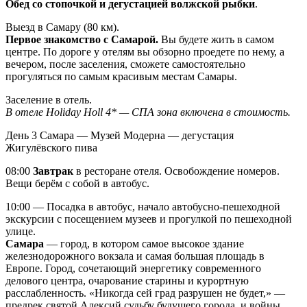
Обед со стопочкой и дегустацией волжской рыбки
.
Выезд в Самару (80 км).
Первое знакомство с Самарой.
Вы будете жить в самом
центре. По дороге у отелям вы обзорно проедете по нему, а
вечером, после заселения, сможете самостоятельно
прогуляться по самым красивым местам Самары.
Заселение в отель.
В отеле Holiday Holl 4* — СПА зона включена в стоимость.
День 3
Самара — Музей Модерна — дегустация
Жигулёвского пива
08:00
Завтрак
в ресторане отеля. Освобождение номеров.
Вещи берём с собой в автобус.
10:00 — Посадка в автобус, начало автобусно-пешеходной
экскурсии с посещением музеев и прогулкой по пешеходной
улице.
Самара
— город, в котором самое высокое здание
железнодорожного вокзала и самая большая площадь в
Европе. Город, сочетающий энергетику современного
делового центра, очарование старины и курортную
расслабленность. «Никогда сей град разрушен не будет,» —
предрек святой Алексий судьбу будущего города, и войны,