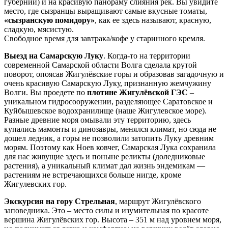
губернии) и на красивую панораму слияния рек. Вы увидите
место, где сызранцы выращивают самые вкусные томаты,
«сызранскую помидору»
, как ее здесь называют, красную,
сладкую, мясистую.
Свободное время для завтрака/кофе у старинного кремля.
Выезд на Самарскую Луку
. Когда-то на территории
современной Самарской области Волга сделала крутой
поворот, опоясав Жигулёвские горы и образовав загадочную и
очень красивую Самарскую Луку, признанную жемчужину
Волги. Вы проедете по
плотине Жигулёвской ГЭС
–
уникальном гидросооружении, разделяющее Саратовское и
Куйбышевское водохранилище (наше Жигулевское море).
Разные древние моря омывали эту территорию, здесь
купались мамонты и динозавры, менялся климат, но сюда не
дошел ледник, а горы не позволили затопить Луку древним
морям. Поэтому как Ноев ковчег, Самарская Лука сохранила
для нас живущие здесь и поныне реликты (доледниковые
растения), а уникальный климат дал жизнь эндемикам —
растениям не встречающихся больше нигде, кроме
Жигулевских гор.
Экскурсия на гору Стрельная
, маршрут Жигулёвского
заповедника. Это – место силы и изумительная по красоте
вершина Жигулёвских гор. Высота – 351 м над уровнем моря,