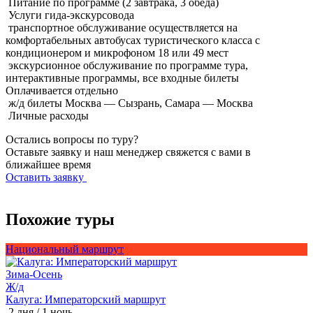
Питание по программе (2 завтрака, 3 обеда)
Услуги гида-экскурсовода
транспортное обслуживание осуществляется на
комфортабельных автобусах туристического класса с
кондиционером и микрофоном 18 или 49 мест
экскурсионное обслуживание по программе тура,
интерактивные программы, все входные билеты
Оплачивается
отдельно
ж/д билеты Москва — Сызрань, Самара — Москва
Личные расходы
Остались вопросы по туру?
Оставьте заявку и наш менеджер свяжется с вами в
ближайшее время
Оставить заявку
Похожие туры
Национальный маршрут
Зима-Осень
Ж/д
В
Калуга: Императорский маршрут
П
2 дня / 1 ночь
3