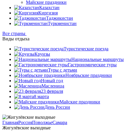
Майские праздники
Казахстан
Киргизия
Таджикистан
Туркменистан
Все страны
Виды отдыха
Туристические поезда
Круизы
Национальные маршруты
Гастрономические туры
Туры с детьми
Ноябрьские праздники
Новый год
Масленица
23 февраля
8 марта
Майские праздники
День России
Главная
Россия
Поволжье
Самара
Жигулёвские выходные