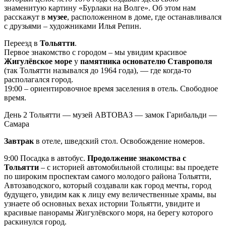
знаменитую картину «Бурлаки на Волге». Об этом нам
расскажут в
музее
, расположенном в доме, где останавливался
с друзьями – художниками Илья Репин.
Переезд в
Тольятти
.
Первое знакомство с городом – мы увидим красивое
Жигулёвское море
у
памятника основателю Ставрополя
(так Тольятти назывался до 1964 года), — где когда-то
располагался город.
19:00 – ориентировочное время заселения в отель. Свободное
время.
День 2
Тольятти — музей АВТОВАЗ — замок Гарибальди —
Самара
Завтрак
в отеле, шведский стол. Освобождение номеров.
9:00 Посадка в автобус.
Продолжение знакомства с
Тольятти
– с историей автомобильной столицы: вы проедете
по широким проспектам самого молодого района Тольятти,
Автозаводского, который создавали как город мечты, город
будущего, увидим как к лицу ему величественные храмы, вы
узнаете об основных вехах истории Тольятти, увидите и
красивые панорамы Жигулёвского моря, на берегу которого
раскинулся город.