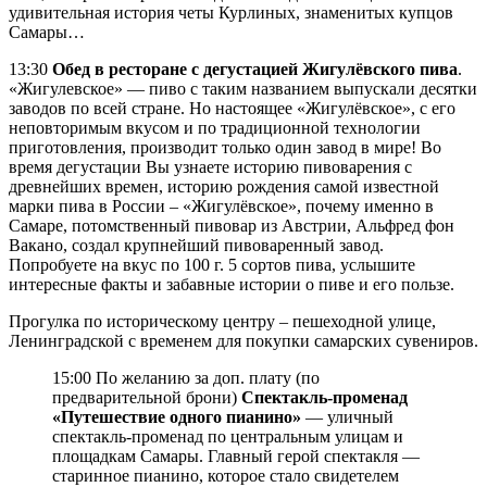
удивительная история четы Курлиных, знаменитых купцов
Самары…
13:30
Обед в ресторане с дегустацией Жигулёвского пива
.
«Жигулевское» — пиво с таким названием выпускали десятки
заводов по всей стране. Но настоящее «Жигулёвское», с его
неповторимым вкусом и по традиционной технологии
приготовления, производит только один завод в мире! Во
время дегустации Вы узнаете историю пивоварения с
древнейших времен, историю рождения самой известной
марки пива в России – «Жигулёвское», почему именно в
Самаре, потомственный пивовар из Австрии, Альфред фон
Вакано, создал крупнейший пивоваренный завод.
Попробуете на вкус по 100 г. 5 сортов пива, услышите
интересные факты и забавные истории о пиве и его пользе.
Прогулка по историческому центру – пешеходной улице,
Ленинградской с временем для покупки самарских сувениров.
15:00 По желанию за доп. плату (по
предварительной брони)
Спектакль-променад
«Путешествие одного пианино»
— уличный
спектакль-променад по центральным улицам и
площадкам Самары. Главный герой спектакля —
старинное пианино, которое стало свидетелем