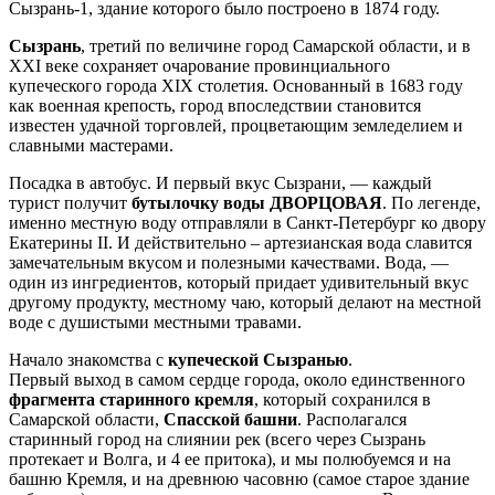
Сызрань-1, здание которого было построено в 1874 году.
Сызрань
, третий по величине город Самарской области, и в
XXI веке сохраняет очарование провинциального
купеческого города XIX столетия. Основанный в 1683 году
как военная крепость, город впоследствии становится
известен удачной торговлей, процветающим земледелием и
славными мастерами.
Посадка в автобус. И первый вкус Сызрани, — каждый
турист получит
бутылочку воды ДВОРЦОВАЯ
. По легенде,
именно местную воду отправляли в Санкт-Петербург ко двору
Екатерины II. И действительно – артезианская вода славится
замечательным вкусом и полезными качествами. Вода, —
один из ингредиентов, который придает удивительный вкус
другому продукту, местному чаю, который делают на местной
воде с душистыми местными травами.
Начало знакомства с
купеческой Сызранью
.
Первый выход в самом сердце города, около единственного
фрагмента старинного кремля
, который сохранился в
Самарской области,
Спасской башни
. Располагался
старинный город на слиянии рек (всего через Сызрань
протекает и Волга, и 4 ее притока), и мы полюбуемся и на
башню Кремля, и на древнюю часовню (самое старое здание