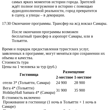
самых ярких моментов истории города. Зрителей
ждёт полное погружение в историю с помощью
аудиодополненной реальности, город превратится
в сцену, а улицы – в декорации.
17:30 Окончание программы. Трансфер на ж/д вокзал Самары.
После окончания программы возможен
бесплатный трансфер в аэропорт Самары, или в
Тольятти.
Время и порядок предоставления туристских услуг,
заявленных в программе, могут меняться при сохранении их
объема и качества.
Стоимость тура
Цены на 1 человека за тур (руб.)
Размещение
Гостиница
2-местное
1-местное
отели 3* (Тольятти, Самара)
24 900
28 900
Вега 4* (Тольятти)
31 900
35 900
HolidayHall Samara 4* (Самара)
В стоимость
включено
Проживание в гостинице (1 ночь в Тольятти + 1 ночь в
Самаре)