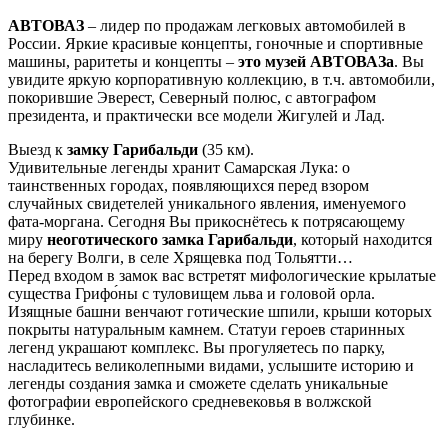
АВТОВАЗ
– лидер по продажам легковых автомобилей в
России. Яркие красивые концепты, гоночные и спортивные
машины, раритеты и концепты –
это музей АВТОВАЗа
. Вы
увидите яркую корпоративную коллекцию, в т.ч. автомобили,
покорившие Эверест, Северный полюс, с автографом
президента, и практически все модели Жигулей и Лад.
Выезд к
замку Гарибальди
(35 км).
Удивительные легенды хранит Самарская Лука: о
таинственных городах, появляющихся перед взором
случайных свидетелей уникального явления, именуемого
фата-моргана. Сегодня Вы прикоснётесь к потрясающему
миру
неоготического замка Гарибальди
, который находится
на берегу Волги, в селе Хрящевка под Тольятти…
Перед входом в замок вас встретят мифологические крылатые
существа Грифо́ны с туловищем льва и головой орла.
Изящные башни венчают готические шпили, крыши которых
покрыты натуральным камнем. Статуи героев старинных
легенд украшают комплекс. Вы прогуляетесь по парку,
насладитесь великолепными видами, услышите историю и
легенды создания замка и сможете сделать уникальные
фотографии европейского средневековья в волжской
глубинке.