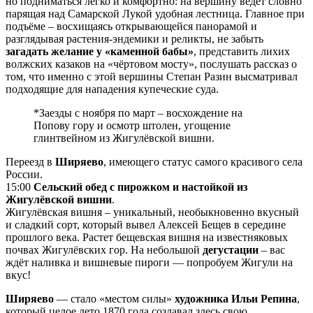
но подниматься легко и комфортно: на вершину ведёт словно
парящая над Самарской Лукой удобная лестница. Главное при
подъёме – восхищаясь открывающейся панорамой и
разглядывая растения-эндемики и реликты, не забыть
загадать желание у «каменной бабы»
, представить лихих
волжских казаков на «чёртовом мосту», послушать рассказ о
том, что именно с этой вершины Степан Разин высматривал
подходящие для нападения купеческие суда.
*Заезды с ноября по март – восхождение на
Попову гору и осмотр штолен, угощение
глинтвейном из Жигулёвской вишни.
Переезд в
Ширяево
, имеющего статус самого красивого села
России.
15:00
Сельский обед с пирожком и настойкой из
Жигулёвской вишни
.
Жигулёвская вишня – уникальный, необыкновенно вкусный
и сладкий сорт, который вывел Алексей Бещев в середине
прошлого века. Растет бещевская вишня на известняковых
почвах Жигулёвских гор. На небольшой
дегустации
– вас
ждёт наливка и вишневые пироги — попробуем Жигули на
вкус!
Ширяево
— стало «местом силы»
художника Ильи Репина
,
который целое лето 1870 года создавал здесь свою