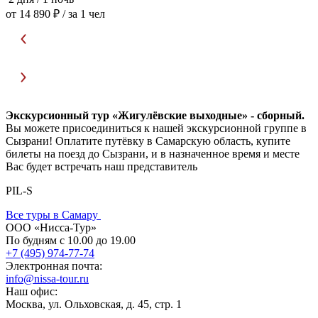
от 14 890 ₽
/ за 1 чел
о
Экскурсионный тур «Жигулёвские выходные» - сборный.
Вы можете присоединиться к нашей экскурсионной группе в
Сызрани! Оплатите путёвку в Самарскую область, купите
билеты на поезд до Сызрани, и в назначенное время и месте
Вас будет встречать наш представитель
PIL-S
Все туры в Самару
ООО «Нисса-Тур»
По будням с 10.00 до 19.00
+7 (495) 974-77-74
Электронная почта:
info@nissa-tour.ru
Наш офис:
Москва, ул. Ольховская, д. 45, стр. 1