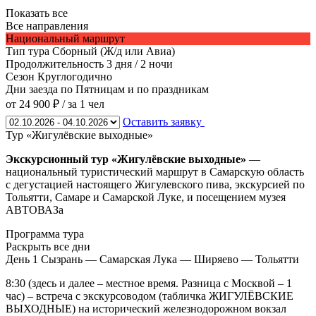
Показать все
Все направления
Национальный маршрут
Тип тура
Сборный (Ж/д или Авиа)
Продолжительность
3 дня / 2 ночи
Сезон
Круглогодично
Дни заезда
по Пятницам и по праздникам
от 24 900 ₽
/ за 1 чел
Оставить заявку
Тур «Жигулёвские выходные»
Экскурсионный тур «Жигулёвские выходные»
—
национальный туристический маршрут в Самарскую область
с дегустацией настоящего Жигулевского пива, экскурсией по
Тольятти, Самаре и Самарской Луке, и посещением музея
АВТОВАЗа
Программа тура
Раскрыть все дни
День 1
Сызрань — Самарская Лука — Ширяево — Тольятти
8:30 (здесь и далее – местное время. Разница с Москвой – 1
час) – встреча с экскурсоводом (табличка ЖИГУЛЁВСКИЕ
ВЫХОДНЫЕ) на исторический железнодорожном вокзал