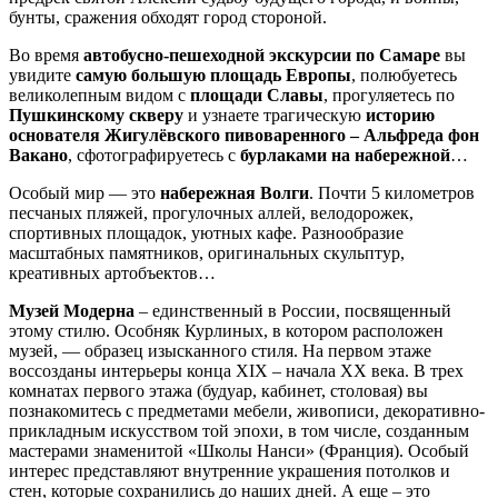
бунты, сражения обходят город стороной.
Во время
автобусно-пешеходной экскурсии по Самаре
вы
увидите
самую большую площадь Европы
, полюбуетесь
великолепным видом с
площади Славы
, прогуляетесь по
Пушкинскому скверу
и узнаете трагическую
историю
основателя Жигулёвского пивоваренного – Альфреда фон
Вакано
, сфотографируетесь с
бурлаками на набережной
…
Особый мир — это
набережная Волги
. Почти 5 километров
песчаных пляжей, прогулочных аллей, велодорожек,
спортивных площадок, уютных кафе. Разнообразие
масштабных памятников, оригинальных скульптур,
креативных артобъектов…
Музей Модерна
– единственный в России, посвященный
этому стилю. Особняк Курлиных, в котором расположен
музей, — образец изысканного стиля. На первом этаже
воссозданы интерьеры конца XIX – начала XX века. В трех
комнатах первого этажа (будуар, кабинет, столовая) вы
познакомитесь с предметами мебели, живописи, декоративно-
прикладным искусством той эпохи, в том числе, созданным
мастерами знаменитой «Школы Нанси» (Франция). Особый
интерес представляют внутренние украшения потолков и
стен, которые сохранились до наших дней. А еще – это