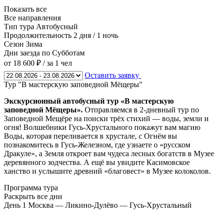
Показать все
Все направления
Тип тура
Автобусный
Продолжительность
2 дня / 1 ночь
Сезон
Зима
Дни заезда
по Субботам
от 18 600 ₽
/ за 1 чел
Оставить заявку
Тур "В мастерскую заповедной Мёщеры"
Экскурсионный автобусный тур «В мастерскую
заповедной Мёщеры».
Отправляемся в 2-дневный тур по
Заповедной Мещёре на поиски трёх стихий — воды, земли и
огня! Волшебники Гусь-Хрустального покажут вам магию
Воды, которая переливается в хрустале, с Огнём вы
познакомитесь в Гусь-Железном, где узнаете о «русском
Дракуле», а Земля откроет вам чудеса лесных богатств в Музее
деревянного зодчества. А ещё вы увидите Касимовское
ханство и услышите древний «благовест» в Музее колоколов.
Программа тура
Раскрыть все дни
День 1
Москва — Ликино-Дулёво — Гусь-Хрустальный