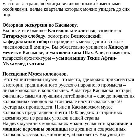
массово застраивало улицы великолепными каменными
особняками, целые кварталы которых можно увидеть до сих
пор.
Обзорная экскурсия по Касимову
.
Вы посетите бывшее
Касимовское ханство
, заглянете в
Татарскую слободу
, осмотрите В
ознесенский
кафедральный собор
и пройдётесь мимо зданий в стиле
«касимовский ампир». Вы обязательно увидите и
Ханскую
мечеть
в Касимове, и
мавзолей хана Шах-Али
, и памятник
татарской архитектуры –
усыпальницу Текие Афган-
Мухаммед султана
.
Посещение Музея колоколов.
Этот удивительный музей – то место, где можно прикоснуться
к истории традиционного русского народного промысла –
литья колоколов и колокольцев. А мастера Касимова исстари
считались самыми лучшими литейщиками – еще до появления
колокольных заводов на этой земле насчитывалось до 50
кустарных производств. Ныне в Касимовском музее
колоколов представлено почти 1000 редких и старинных
экземпляров из разных уголков нашей страны.
На двух музейных колокольнях можно услышать
красивые и
мощные переливы звонницы
из древних и современных
колоколов: «зазвон», «подзвон», «благовест». Вы увидите