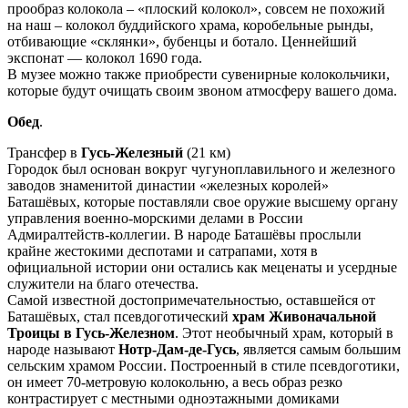
прообраз колокола – «плоский колокол», совсем не похожий
на наш – колокол буддийского храма, коробельные рынды,
отбивающие «склянки», бубенцы и ботало. Ценнейший
экспонат — колокол 1690 года.
В музее можно также приобрести сувенирные колокольчики,
которые будут очищать своим звоном атмосферу вашего дома.
Обед
.
Трансфер в
Гусь-Железный
(21 км)
Городок был основан вокруг чугуноплавильного и железного
заводов знаменитой династии «железных королей»
Баташёвых, которые поставляли свое оружие высшему органу
управления военно-морскими делами в России
Адмиралтейств-коллегии. В народе Баташёвы прослыли
крайне жестокими деспотами и сатрапами, хотя в
официальной истории они остались как меценаты и усердные
служители на благо отечества.
Самой известной достопримечательностью, оставшейся от
Баташёвых, стал псевдоготический
храм Живоначальной
Троицы в Гусь-Железном
. Этот необычный храм, который в
народе называют
Нотр-Дам-де-Гусь
, является самым большим
сельским храмом России. Построенный в стиле псевдоготики,
он имеет 70-метровую колокольню, а весь образ резко
контрастирует с местными одноэтажными домиками