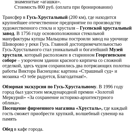
знаменитые «агашки».
Стоимость 800 руб. (оплата при бронировании)
Трансфер в
Гусь-Хрустальный
(200 км), где находится
крупнейшее отечественное предприятие по производству
художественного стекла и хрусталя –
Гусевской хрустальный
завод
. В 1756 году основоположники стекольной
мануфактуры купцы Мальцовы построили завод на урочище
Шиворово у реки Гусь. Главной достопримечательностью
Гусь-Хрустального стал уникальный и богатейший
Музей
хрусталя
, который расположен в старинном
Георгиевском
соборе
– узорочном здании красного кирпича со сложной
отделкой, здесь чудом сохранились два потрясающих полотна
работы Виктора Васнецова: картина «Страшный суд» и
мозаика «О тебе радуется, Благодатная!».
Обзорная экскурсия по Гусь-Хрустальному
. В 1996 году
город был удостоен международной премии «Золотой
Меркурий» «За сохранение историко-архитектурного
облика».
Посещение фирменного магазина «Хрусталь»,
где каждый
гость сможет приобрести хрупкий, волшебный сувенир на
память
Обед
в кафе города.