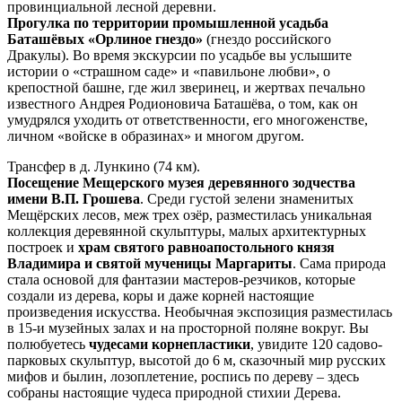
провинциальной лесной деревни.
Прогулка по территории промышленной усадьба
Баташёвых «Орлиное гнездо»
(гнездо российского
Дракулы). Во время экскурсии по усадьбе вы услышите
истории о «страшном саде» и «павильоне любви», о
крепостной башне, где жил зверинец, и жертвах печально
известного Андрея Родионовича Баташёва, о том, как он
умудрялся уходить от ответственности, его многоженстве,
личном «войске в образинах» и многом другом.
Трансфер в д. Лункино (74 км).
Посещение Мещерского музея деревянного зодчества
имени В.П. Грошева
. Среди густой зелени знаменитых
Мещёрских лесов, меж трех озёр, разместилась уникальная
коллекция деревянной скульптуры, малых архитектурных
построек и
храм святого равноапостольного князя
Владимира и святой мученицы Маргариты
. Сама природа
стала основой для фантазии мастеров-резчиков, которые
создали из дерева, коры и даже корней настоящие
произведения искусства. Необычная экспозиция разместилась
в 15-и музейных залах и на просторной поляне вокруг. Вы
полюбуетесь
чудесами корнепластики
, увидите 120 садово-
парковых скульптур, высотой до 6 м, сказочный мир русских
мифов и былин, лозоплетение, роспись по дереву – здесь
собраны настоящие чудеса природной стихии Дерева.