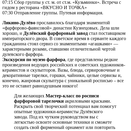
07:15 Сбор группы у ст. м. от ст.м. «Кузьминки». Встреча с
гидом у ресторана «ВКУСНО И ТОЧКА»
07:30 Отправление группы. Путевая информация.
Ликино-Дулёво
прославилось благодаря знаменитой
«фарфорово-фаянсовой» династии Кузнецовых. Дела шли
хорошо, и
Дулёвский фарфоровый завод
стал поставщиком
императорского двора. В советское время в серванте каждого
гражданина стоял сервиз со знаменитыми «агашками» —
характерными розами, ставшими отличительной чертой
дулевского фарфора.
Экскурсия по музею фарфора
, где представлены редкие
произведения ведущих российских и советских художников-
керамистов и скульпторов. Вазы, блюда, сервировочные и
декоративные тарелки, горшки, чайники, целые сервизы и,
конечно, жанровая скульптура с уникальной росписью – все
это не оставит равнодушным никого!
Для желающих
Мастер-класс по росписи
фарфоровой тарелочки
акриловыми красками.
Раскрыть свой творческий потенциал вам помогут
опытные художники-керамисты Дулёвского
завода. Под их чутким руководством вы с
легкостью освоите основные техники и сможете
создать свой фирменный орнамент или повторить