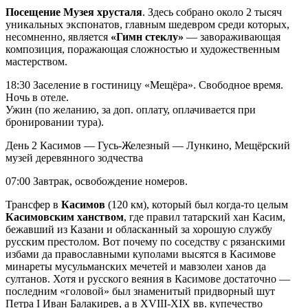
Посещение Музея хрусталя
. Здесь собрано около 2 тысяч
уникальных экспонатов, главным шедевром среди которых,
несомненно, является
«Гимн стеклу»
— завораживающая
композиция, поражающая сложностью и художественным
мастерством.
18:30 Заселение в гостиницу «Мещёра». Свободное время.
Ночь в отеле.
Ужин (по желанию, за доп. оплату, оплачивается при
бронировании тура).
День 2
Касимов — Гусь-Железный — Лункино, Мещёрский
музей деревянного зодчества
07:00 Завтрак, освобождение номеров.
Трансфер в
Касимов
(120 км), который был когда-то целым
Касимовским ханством
, где правил татарский хан Касим,
бежавший из Казани и обласканный за хорошую службу
русским престолом. Вот почему по соседству с рязанскими
избами да православными куполами высятся в Касимове
минареты мусульманских мечетей и мавзолеи ханов да
султанов. Хотя и русского веяния в Касимове достаточно —
последним «головой» был знаменитый придворный шут
Петра I Иван Балакирев, а в XVIII-XIX вв. купечество