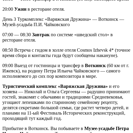
20:00
Ужин
в ресторане отеля.
День 3
Туркомплекс «Варяжская Дружина» — Воткинск —
Музей-усадьба П.И. Чайковского
07:00 — 08:30
Завтрак
по системе «шведский стол» в
ресторане отеля.
08:50 Встреча с гидом в холле отеля Cosmos Izhevsk 4* (точное
время сбора и контакты гида будут сообщены накануне).
09:00 Выезд от гостиницы и трансфер в
Воткинск
(60 км от г.
Ижевск), на родину Петра Ильича Чайковского — самого
исполняемого до сих пор композитора в мире.
Туристический комплекс «Варяжская Дружина»
и его
хозяева — Николай и Ольга Сергеевы — радушно принимают
гостей, знакомят с обычаями и традициями Средневековья,
угощают лепешками по старинному семейному рецепту,
делятся секретами большой семьи, где растет четверо детей, и
планами на 11-ый Фестиваль Исторических реконструкций,
проходящий тут каждый год.
Прибытие в Воткинск. Вы побываете в
Музее-усадьбе Петра