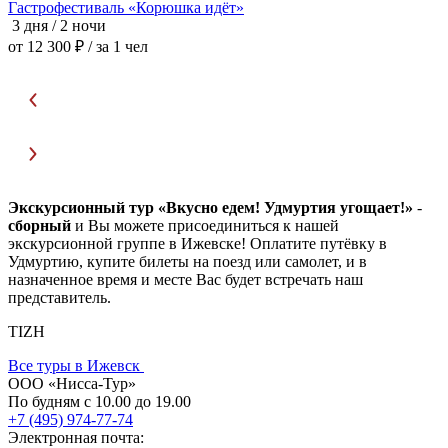
Гастрофестиваль «Корюшка идёт»
3 дня / 2 ночи
3
от 12 300 ₽
/ за 1 чел
о
Экскурсионный тур «Вкусно едем! Удмуртия угощает!»
-
сборный
и Вы можете присоединиться к нашей
экскурсионной группе в Ижевске! Оплатите путёвку в
Удмуртию, купите билеты на поезд или самолет, и в
назначенное время и месте Вас будет встречать наш
представитель.
TIZH
Все туры в Ижевск
ООО «Нисса-Тур»
По будням с 10.00 до 19.00
+7 (495) 974-77-74
Электронная почта: