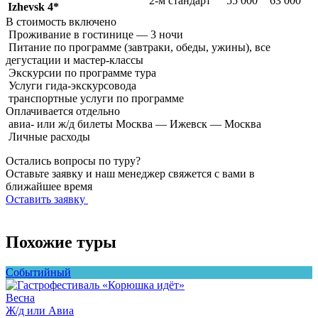
2-м стандарт
55 000
63 000
Izhevsk 4*
В стоимость
включено
Проживание в гостинице — 3 ночи
Питание по программе (завтраки, обеды, ужины), все
дегустации и мастер-классы
Экскурсии по программе тура
Услуги гида-экскурсовода
транспортные услуги по программе
Оплачивается
отдельно
авиа- или ж/д билеты Москва — Ижевск — Москва
Личные расходы
Остались вопросы по туру?
Оставьте заявку и наш менеджер свяжется с вами в
ближайшее время
Оставить заявку
Похожие туры
Событийный
Весна
Ж
Ж/д или Авиа