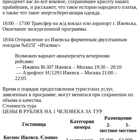
приоденет вас во всё вековое, сохранившее красоту наших
прабабушек, и расскажет, что такое истории народного платья,
а также что такое энергосберегающая одежда.
16:00 – 17:00 Трансфер на ж/д вокзал или аэропорт г. Ижевска.
Окончание экскурсионной программы.
18:04 Отправление из Ижевска фирменным двухэтажным
поездом №025Г «Италмас»
Возможен вариант авиаперелета вечерними
рейсами:
— Ижавиа I8-307 Ижевск – Москва 19:30 – 20:10
— Аэрофлот SU1293 Ижевск – Москва 21:00 –
22:05
Время и порядок предоставления туристских услуг,
заявленных в программе, могут меняться при сохранении их
объема и качества.
Стоимость тура
ЦЕНЫ В РУБЛЯХ НА 1 ЧЕЛОВЕКА ЗА ТУР
Размещение
Категория
Гостиница
2-
1-
номера
местное
местное
Космос Ижевск /Cosmos