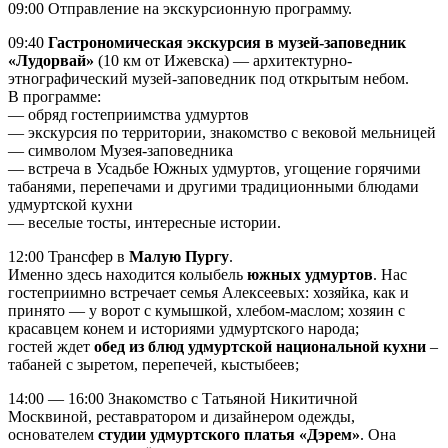
09:00 Отправление на экскурсионную программу.
09:40
Гастрономическая экскурсия в музей-заповедник
«Лудорвай»
(10 км от Ижевска) — архитектурно-
этнографический музей-заповедник под открытым небом.
В программе:
— обряд гостеприимства удмуртов
— экскурсия по территории, знакомство с вековой мельницей
— символом Музея-заповедника
— встреча в Усадьбе Южных удмуртов, угощение горячими
табанями, перепечами и другими традиционными блюдами
удмуртской кухни
— веселые тосты, интересные истории.
12:00 Трансфер в
Малую Пургу
.
Именно здесь находится колыбель
южных удмуртов
. Нас
гостеприимно встречает семья Алексеевых: хозяйка, как и
принято — у ворот с кумышкой, хлебом-маслом; хозяин с
красавцем конем и историями удмуртского народа;
гостей ждет
обед из блюд удмуртской национальной кухни
–
табаней с зыретом, перепечей, кыстыбеев;
14:00 — 16:00 Знакомство с Татьяной Никитичной
Москвиной, реставратором и дизайнером одежды,
основателем
студии удмуртского платья «Дэрем»
. Она