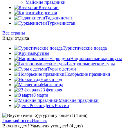
Майские праздники
Казахстан
Киргизия
Таджикистан
Туркменистан
Все страны
Виды отдыха
Туристические поезда
Круизы
Национальные маршруты
Гастрономические туры
Туры с детьми
Ноябрьские праздники
Новый год
Масленица
23 февраля
8 марта
Майские праздники
День России
Главная
Россия
Ижевск
Вкусно едем! Удмуртия угощает! (4 дня)