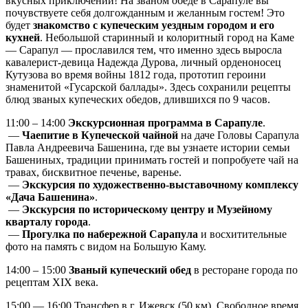
вкусных приключений! На званом обеде в Сарапуле вы
почувствуете себя долгожданным и желанным гостем! Это
будет
знакомство с купеческим уездным городом и его
кухней
. Небольшой старинный и колоритный город на Каме
— Сарапул — прославился тем, что именно здесь выросла
кавалерист-девица Надежда Дурова, личный орденоносец
Кутузова во время войны 1812 года, прототип героини
знаменитой «Гусарской баллады». Здесь сохранили рецепты
блюд званых купеческих обедов, длившихся по 9 часов.
11:00 – 14:00
Экскурсионная программа в Сарапуле
.
—
Чаепитие в Купеческой чайной
на даче Головы Сарапула
Павла Андреевича Башенина, где вы узнаете истории семьи
Башениных, традиции принимать гостей и попробуете чай на
травах, бисквитное печенье, варенье.
—
Экскурсия по художественно-выставочному комплексу
«Дача Башенина»
.
—
Экскурсия по историческому центру и Музейному
кварталу города
.
—
Прогулка по набережной Сарапула
и восхитительные
фото на память с видом на Большую Каму.
14:00 – 15:00
Званый купеческий обед
в ресторане города по
рецептам XIX века.
15:00 — 16:00 Трансфер в г. Ижевск (50 км). Свободное время