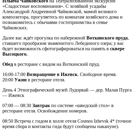
Ильича Чайковского
на Театрализованной экскурсии
«Сладостные воспоминания». С хозяйкой усадьбы
Александрой Андреевной Чайковской, мамой великого
композитора, прогуляетесь по комнатам хозяйского дома и
познакомитесь с обычаями гостеприимства в семье
Чайковских.
Далее вас ждёт прогулка по набережной
Воткинского пруда
,
ставшего прообразом знаменитого Лебединого озера; у вас
будет возможность сфотографироваться на память в
сквере
Высоцкого.
Обед
в ресторане с видом на Воткинский пруд.
16:00-17:00
Возвращение в Ижевск
. Свободное время.
20:00
Ужин
в ресторане отеля.
День 4
Этнографический музей Лудорвай — дер. Малая Пурга
— Ижевск
07:00 — 08:30
Завтрак
по системе «шведский стол» в
ресторане отеля. Освобождение номеров.
08:50 Встреча с гидом в холле отеля Cosmos Izhevsk 4* (точное
время сбора и контакты гида будут сообщены накануне).