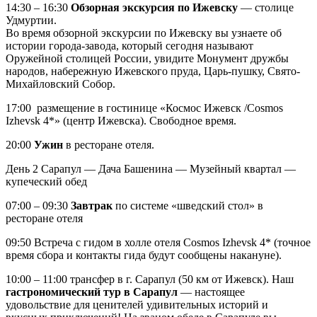
14:30 – 16:30
Обзорная экскурсия по Ижевску
— столице
Удмуртии.
Во время обзорной экскурсии по Ижевску вы узнаете об
истории города-завода, который сегодня называют
Оружейной столицей России, увидите Монумент дружбы
народов, набережную Ижевского пруда, Царь-пушку, Свято-
Михайловский Собор.
17:00 размещение в гостинице «Космос Ижевск /Cosmos
Izhevsk 4*» (центр Ижевска). Свободное время.
20:00
Ужин
в ресторане отеля.
День 2
Сарапул — Дача Башенина — Музейный квартал —
купеческий обед
07:00 – 09:30
Завтрак
по системе «шведский стол» в
ресторане отеля
09:50 Встреча с гидом в холле отеля Cosmos Izhevsk 4* (точное
время сбора и контакты гида будут сообщены накануне).
10:00 – 11:00 трансфер в г. Сарапул (50 км от Ижевск). Наш
гастрономический тур в Сарапул
— настоящее
удовольствие для ценителей удивительных историй и