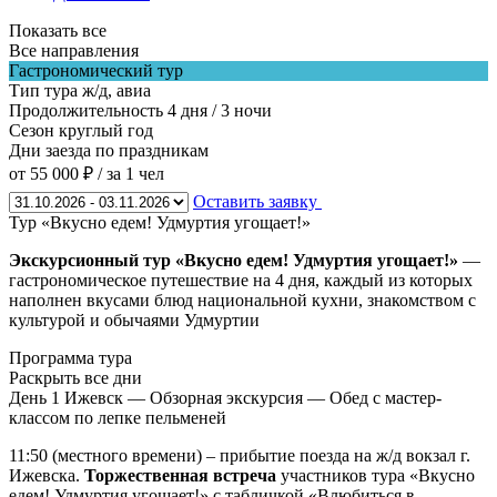
Показать все
Все направления
Гастрономический тур
Тип тура
ж/д, авиа
Продолжительность
4 дня / 3 ночи
Сезон
круглый год
Дни заезда
по праздникам
от 55 000 ₽
/ за 1 чел
Оставить заявку
Тур «Вкусно едем! Удмуртия угощает!»
Экскурсионный тур «Вкусно едем! Удмуртия угощает!»
—
гастрономическое путешествие на 4 дня, каждый из которых
наполнен вкусами блюд национальной кухни, знакомством с
культурой и обычаями Удмуртии
Программа тура
Раскрыть все дни
День 1
Ижевск — Обзорная экскурсия — Обед с мастер-
классом по лепке пельменей
11:50 (местного времени) – прибытие поезда на ж/д вокзал г.
Ижевска.
Торжественная встреча
участников тура «Вкусно
едем! Удмуртия угощает!» с табличкой «Влюбиться в