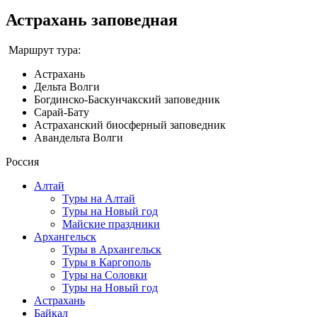
Астрахань заповедная
Маршрут тура:
Астрахань
Дельта Волги
Богдинско-Баскунчакский заповедник
Сарай-Бату
Астраханский биосферный заповедник
Авандельта Волги
Россия
Алтай
Туры на Алтай
Туры на Новый год
Майские праздники
Архангельск
Туры в Архангельск
Туры в Каргополь
Туры на Соловки
Туры на Новый год
Астрахань
Байкал