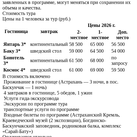
заявленных в программе, могут меняться при сохранении их
объема и качества.
Стоимость тура
Цены на 1 человека за тур (руб.)
Цены 2026 г.
Гостиница
завтрак
2-
1-
Доп.
местное
местное
место
Янтарь 3*
континентальный
58 500
65 000
56 500
Баку 3*
шведский стол
59 000
64 500
54 000
Бонотель
по
континентальный
61 500
68 000
3*
запросу
Космос 4*
шведский стол
61 000
69 000
59 500
В стоимость
включено
Проживание в гостинице (Астрахань — 3 ночи, в пос.
Баскунчак — 1 ночь)
4 завтраков в гостинице, 5 обедов, 1 ужин
Услуги гида-экскурсовода
Экскурсии по программе тура
транспортные услуги по программе
Входные билеты по программе (Астраханский Кремль,
Краеведческий музей (2 экспозиции), Богдинско-
Баскунчакский заповедник, родниковая балка, комплекс
«Сарай-Бату»)
Оплачивается
отдельно