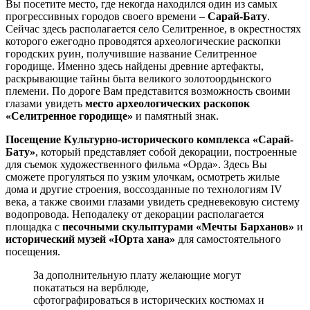
Вы посетите место, где некогда находился один из самых
прогрессивных городов своего времени –
Сарай-Бату
.
Сейчас здесь располагается село Селитренное, в окрестностях
которого ежегодно проводятся археологические раскопки
городских руин, получившие название Селитренное
городище. Именно здесь найдены древние артефакты,
раскрывающие тайны быта великого золотоордынского
племени. По дороге Вам представится возможность своими
глазами увидеть
место археологических раскопок
«Селитренное городище»
и памятный знак.
Посещение Культурно-исторического комплекса «Сарай-
Бату»
, который представляет собой декорации, построенные
для съемок художественного фильма «Орда». Здесь Вы
сможете прогуляться по узким улочкам, осмотреть жилые
дома и другие строения, воссозданные по технологиям IV
века, а также своими глазами увидеть средневековую систему
водопровода. Неподалеку от декорации располагается
площадка с
песочными скульптурами «Мечты Барханов»
и
исторический музей «Юрта хана»
для самостоятельного
посещения.
За дополнительную плату желающие могут
покататься на верблюде,
сфотографироваться в исторических костюмах и