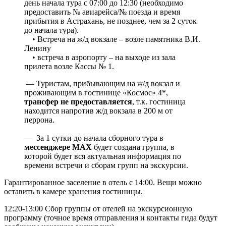
день начала тура с 07:00 до 12:30 (необходимо
предоставить № авиарейса/№ поезда и время
прибытия в Астрахань, не позднее, чем за 2 суток
до начала тура).
• Встреча на ж/д вокзале – возле памятника В.И.
Ленину
• встреча в аэропорту – на выходе из зала
прилета возле Кассы № 1.
— Туристам, прибывающим на ж/д вокзал и
проживающим в гостинице «Космос» 4*,
трансфер не предоставляется
, т.к. гостиница
находится напротив ж/д вокзала в 200 м от
перрона.
— За 1 сутки до начала сборного тура в
мессенджере MAX
будет создана группа, в
которой будет вся актуальная информация по
времени встречи и сборам групп на экскурсии.
Гарантированное заселение в отель с 14:00. Вещи можно
оставить в камере хранения гостиницы.
12:20-13:00 Сбор группы от отелей на экскурсионную
программу (точное время отправления и контакты гида будут