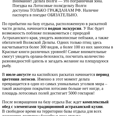
Внимание! Дельта Волги — это пограничная зона.
Поездка на Лотосовые поля/дельту Волги
доступна ТОЛЬКО ГРАЖДАНАМ РФ. Наличие
паспорта в поездке ОБЯЗАТЕЛЬНО.
По прибытии на базу отдыха, расположенную в раскатной
части дельты, начинается
водная экскурсия
. У Вас будет
возможность поближе познакомиться с природой
Астраханского края, увидеть живописные пейзажи, а также
обитателей Волжской Дельты. Одних только птиц здесь
насчитывается более 300 видов, а более 100 из них занесены в
Красные книги различных уровней! Самые внимательные
смогут увидеть орлана-белохвоста, посчитать количество
разновидностей цапель и загадать желание на плещущуюся
рыбу.
В
июле-августе
на каспийских раскатах начинается
период
цветения лотосов
. Именно в этот момент дельта
превращается в один из самых уникальных уголков мира –
такой акватории покрытия лотосами больше нет нигде, а
площадь лотосовых полей достигает 5000 гектаров!
После возвращения на базу отдыха Вас ждет
комплексный
обед с элементами традиционной астраханской кухни
.
В свободное время на территории базы отдыха для всех
желающих доступны бассейн и зона отдыха.