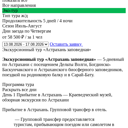
Показать все
Все направления
Эко-тур
Тип тура
ж/д
Продолжительность
5 дней / 4 ночи
Сезон
Июль-Август
Дни заезда
по Четвергам
от 58 500 ₽
/ за 1 чел
Оставить заявку
Экскурсионный тур «Астрахань заповедная»
Экскурсионный тур «Астрахань заповедная
»
— 5-дневный
по Астрахани с посещением Дельты Волги, Богдинско-
Баскунчакского и Астраханского биосферного заповедников,
поездкой на родниковую балку и в Сарай-Бату.
Программа тура
Раскрыть все дни
День 1
Прибытие в Астрахань — Краеведческий музей,
обзорная экскурсия по Астрахани
Прибытие в Астрахань. Групповой трансфер в отель.
— Групповой трансфер предоставляется
туристам, прибывающим поездом или самолетом в