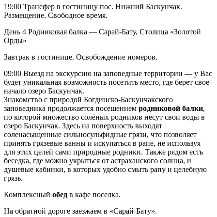
19:00 Трансфер в гостиницу пос. Нижний Баскунчак.
Размещение. Свободное время.
День 4
Родниковая балка — Сарай-Бату, Столица «Золотой
Орды»
Завтрак в гостинице. Освобождение номеров.
09:00 Выезд на экскурсию на заповедные территории — у Вас
будет уникальная возможность посетить место, где берет свое
начало озеро Баскунчак.
Знакомство с природой Богдинско-Баскунчакского
заповедника продолжается посещением
родниковой балки
,
по которой множество солёных родников несут свои воды в
озеро Баскунчак. Здесь на поверхность выходят
соленасыщенные сильносульфидные грязи, что позволяет
принять грязевые ванны и искупаться в рапе, не используя
для этих целей сами природные родники. Также рядом есть
беседка, где можно укрыться от астраханского солнца, и
душевые кабинки, в которых удобно смыть рапу и целебную
грязь.
Комплексный
обед
в кафе поселка.
На обратной дороге заезжаем в «Сарай-Бату».