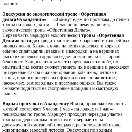
планете.
Экскурсия по экологической тропе «Обретенная
дельта+Авандельта»
— 30 минут едем по протокам до пешей
тропы на лодках, затем — 1 час по пешему маршруту
экологической тропы «Обретенная Дельта».
Первая часть маршрута экологической
тропы «Обретенная
Дельта»
проходит среди тростниковых зарослей и галерейных
ивовых лесов. Ближе к воде, на ветвях деревьев и корягах
обычно сидят цапли, кваквы и зимородки, а на вершинах
высоких деревьев гордо восседает хозяин дельты — орлан-
белохвост. Хищные птицы часто парят высоко в небе, но
опытный гид всегда сможет увидеть их в вышине и расскажет
интересные факты о жизни орланов, кобчиков, чеглока и
скопы, и много интересных фактов из жизни животных,
насекомых, земноводных и пресмыкающихся. Вы также
сможете подняться на смотровые площадки и смотровую
вышку.
Водная прогулка в Авандельту Волги
, продолжительность
которой составляет 5 часов: 1 час – на лодках и 1 час –
пешеходная по тропе. Маршрут проходит через два участка
тропы по деревянным помостам и завершается на
двухъярусной смотровой площадке, расположенной около
живописных зарослей лотосов. Экскурсии по водным