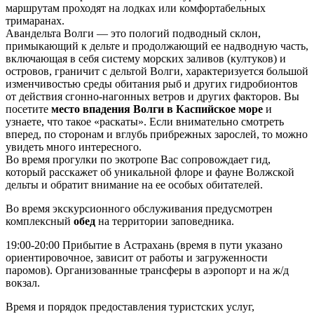
маршрутам проходят на лодках или комфортабельных
тримаранах.
Авандельта Волги — это пологий подводный склон,
примыкающий к дельте и продолжающий ее надводную часть,
включающая в себя систему морских заливов (култуков) и
островов, граничит с дельтой Волги, характеризуется большой
изменчивостью среды обитания рыб и других гидробионтов
от действия сгонно-нагонных ветров и других факторов. Вы
посетите
место впадения Волги в Каспийское море
и
узнаете, что такое «раскаты». Если внимательно смотреть
вперед, по сторонам и вглубь прибрежных зарослей, то можно
увидеть много интересного.
Во время прогулки по экотропе Вас сопровождает гид,
который расскажет об уникальной флоре и фауне Волжской
дельты и обратит внимание на ее особых обитателей.
Во время экскурсионного обслуживания предусмотрен
комплексный
обед
на территории заповедника.
19:00-20:00 Прибытие в Астрахань (время в пути указано
ориентировочное, зависит от работы и загруженности
паромов). Организованные трансферы в аэропорт и на ж/д
вокзал.
Время и порядок предоставления туристских услуг,