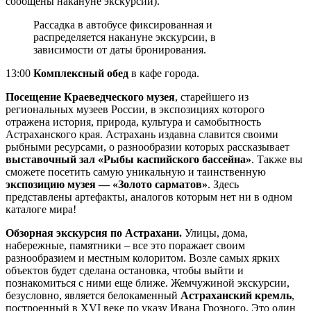
сообщены накануне экскурсии).
Рассадка в автобусе фиксированная и
распределяется накануне экскурсии, в
зависимости от даты бронирования.
13:00
Комплексный обед
в кафе города.
Посещение Краеведческого музея
, старейшего из
региональных музеев России, в экспозициях которого
отражена история, природа, культура и самобытность
Астраханского края. Астрахань издавна славится своими
рыбными ресурсами, о разнообразии которых рассказывает
выставочный зал «Рыбы каспийского бассейна»
. Также вы
сможете посетить самую уникальную и таинственную
экспозицию музея — «Золото сарматов»
. Здесь
представлены артефакты, аналогов которым нет ни в одном
каталоге мира!
Обзорная экскурсия по Астрахани.
Улицы, дома,
набережные, памятники – все это поражает своим
разнообразием и местным колоритом. Возле самых ярких
объектов будет сделана остановка, чтобы выйти и
познакомиться с ними еще ближе. Жемчужиной экскурсии,
безусловно, является белокаменный
Астраханский кремль
,
построенный в XVI веке по указу Ивана Грозного. Это один