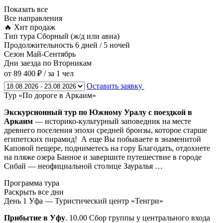
Показать все
Все направления
🔥 Хит продаж
Тип тура
Сборный (ж/д или авиа)
Продолжительность
6 дней / 5 ночей
Сезон
Май-Сентябрь
Дни заезда
по Вторникам
от 89 400 ₽
/ за 1 чел
Оставить заявку
Тур «По дороге в Аркаим»
Экскурсионный тур по Южному Уралу с поездкой в
Аркаим
— историко-культурный заповедник на месте
древнего поселения эпохи средней бронзы, которое старше
египетских пирамид! А еще Вы побываете в знаменитой
Каповой пещере, подниметесь на гору Благодать, отдохнете
на пляже озера Банное и завершите путешествие в городе
Сибай — неофициальной столице Зауралья …
Программа тура
Раскрыть все дни
День 1
Уфа — Туристический центр «Тенгри»
Прибытие в Уфу
. 10.00 Сбор группы у центрального входа