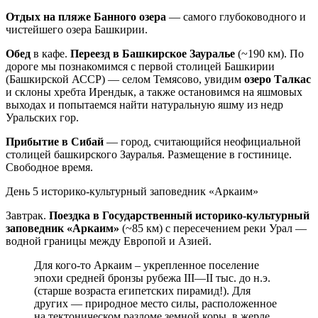
Отдых на пляже Банного озера
— самого глубоководного и
чистейшего озера Башкирии.
Обед
в кафе.
Переезд в Башкирское Зауралье
(~190 км). По
дороге мы познакомимся с первой столицей Башкирии
(Башкирской АССР) — селом Темясово, увидим
озеро Талкас
и склоны хребта Ирендык, а также остановимся на яшмовых
выходах и попытаемся найти натуральную яшму из недр
Уральских гор.
Прибытие в Сибай
— город, считающийся неофициальной
столицей башкирского Зауралья. Размещение в гостинице.
Свободное время.
День 5
историко-культурный заповедник «Аркаим»
Завтрак.
Поездка в Государственный историко-культурный
заповедник «Аркаим»
(~85 км) с пересечением реки Урал —
водной границы между Европой и Азией.
Для кого-то Аркаим – укрепленное поселение
эпохи средней бронзы рубежа III—II тыс. до н.э.
(старше возраста египетских пирамид!). Для
других — природное место силы, расположенное
на тектоническом разломе земной коры, в жерле