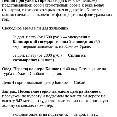
Пешая прогулка к горе Благодать
(~ 3 км пешком),
представляющей собой стометровый обрыв к реке Белая
(Агидель), с которого открывается вид хребты Баштау и
можно сделать великолепные фотографии на фоне уральских
гор.
Свободное время или для желающих:
За доп. плату (от 1500 руб.) —
экскурсия в
Башкирский государственный заповедник
(30
км) – первый заповедник на Южном Урале.
За доп. плату (от 2800 руб.) —
Сплав на
катамаранах
(~4 часа)
Обед
.
Переезд на озеро Банное
(~140 км). Размещение на
турбазе. Ужин. Свободное время.
День 4
горно-лыжный центр Банное — Сибай
Завтрак.
Посещение горно-лыжного центра Банное
с
прогулкой по курорту и подъемом по канатной дороге на
высоту 942 метра, откуда открывается вид на живописную
долину со множеством озёр.
входные билеты на подъемник — за доп. плату.