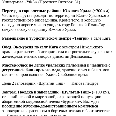
Универмага «УФА» (Проспект Октября, 31).
Переезд в горнолесные районы Южного Урала
(~300 км).
Часть маршрута проходит по территории Южно-Уральского
государственного заповедника. Кроме того, в хорошую
погоду по дороге можно увидеть гору Большой Яман-Тау —
самую высокую вершину Южного Урала.
Размещение в туристическом центре «Тенгри»
в селе Кага.
Обед
.
Экскурсия по селу Кага
с осмотром Никольского
храма и рассказом об истории села и строительстве уральских
железоделательных заводов династии Демидовых.
Мастер-класс по лепке уральских пельменей
и
чаепитие с
дегустацией башкирского меда
, травяного чая и бальзамов
местного производства. Ужин. Свободное время.
День 2
заповедник «Шульган-Таш» — Капова пещера
Завтрак.
Поездка в заповедник «Шульган-Таш»
(~100 км),
ставший первой в мире зоной, охраняющей популяцию
аборигенной медоносной пчелы «бурзянки». Вас ждет
посещение Музейно-демонстрационного комплекса
заповедника с рассказом о бортевых пчелах и бортничестве
— башкирском народном промысле.