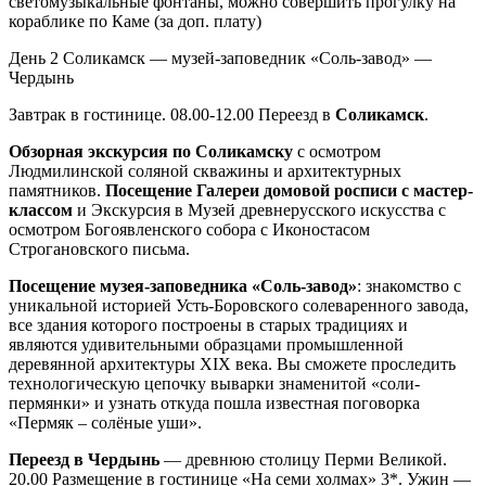
светомузыкальные фонтаны, можно совершить прогулку на
кораблике по Каме (за доп. плату)
День 2
Соликамск — музей-заповедник «Соль-завод» —
Чердынь
Завтрак в гостинице. 08.00-12.00 Переезд в
Соликамск
.
Обзорная экскурсия по Соликамску
с осмотром
Людмилинской соляной скважины и архитектурных
памятников.
Посещение Галереи домовой росписи с мастер-
классом
и Экскурсия в Музей древнерусского искусства с
осмотром Богоявленского собора с Иконостасом
Строгановского письма.
Посещение музея-заповедника «Соль-завод»
: знакомство с
уникальной историей Усть-Боровского солеваренного завода,
все здания которого построены в старых традициях и
являются удивительными образцами промышленной
деревянной архитектуры XIX века. Вы сможете проследить
технологическую цепочку выварки знаменитой «соли-
пермянки» и узнать откуда пошла известная поговорка
«Пермяк – солёные уши».
Переезд в Чердынь
— древнюю столицу Перми Великой.
20.00 Размещение в гостинице «На семи холмах» 3*. Ужин —