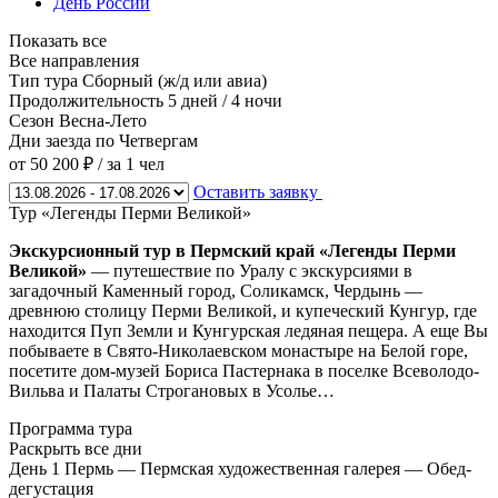
День России
Показать все
Все направления
Тип тура
Сборный (ж/д или авиа)
Продолжительность
5 дней / 4 ночи
Сезон
Весна-Лето
Дни заезда
по Четвергам
от 50 200 ₽
/ за 1 чел
Оставить заявку
Тур «Легенды Перми Великой»
Экскурсионный тур в Пермский край «Легенды Перми
Великой»
— путешествие по Уралу с экскурсиями в
загадочный Каменный город, Соликамск, Чердынь —
древнюю столицу Перми Великой, и купеческий Кунгур, где
находится Пуп Земли и Кунгурская ледяная пещера. А еще Вы
побываете в Свято-Николаевском монастыре на Белой горе,
посетите дом-музей Бориса Пастернака в поселке Всеволодо-
Вильва и Палаты Строгановых в Усолье…
Программа тура
Раскрыть все дни
День 1
Пермь — Пермская художественная галерея — Обед-
дегустация