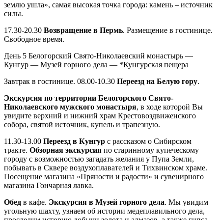
землю ушла», самая высокая точка города: камень – источник
силы.
17.30-20.30
Возвращение в Пермь
. Размещение в гостинице.
Свободное время.
День 5
Белогорский Свято-Николаевский монастырь —
Кунгур — Музей горного дела — *Кунгурская пещера
Завтрак в гостинице. 08.00-10.30
Переезд на Белую гору
.
Экскурсия по территории Белогорского Свято-
Николаевского мужского монастыря
, в ходе которой Вы
увидите верхний и нижний храм Крестовоздвиженского
собора, святой источник, купель и трапезную.
11.30-13.00
Переезд в Кунгур
с рассказом о Сибирском
тракте.
Обзорная экскурсия
по старинному купеческому
городу с возможностью загадать желания у Пупа Земли,
побывать в Сквере воздухоплавателей и Тихвинском храме.
Посещение магазина «Пряности и радости» и сувенирного
магазина Гончарная лавка.
Обед
в кафе.
Экскурсия в Музей горного дела
. Мы увидим
угольную шахту, узнаем об истории медеплавильного дела,
проследим историю добычи золота и алмазов, а также гипса