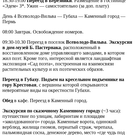
18.30-19.00
Переезд в Березники
. Размещение в гостинице
«Эдем» 3*. Ужин — самостоятельно (за доп. плату)
День 4
Всеволодо-Вильва — Губаха — Каменный город —
Пермь
08:00 Завтрак. Освобождение номеров.
09:30-10.30 Переезд в поселок
Всеволодо-Вильва
.
Экскурсия
в дом-музей Б. Пастернака
, расположенный в
восстановленном доме управляющего заводами, в котором
жил поэт. Кроме того, интересной является ландшафтная
экспозиция «Сад поэта», построенная на взаимосвязи
растительных культур и их поэтических образов.
Переезд в Губаху
.
Подъем на кресельном подъемнике на
гору Крестовая
, с вершины которой открываются
невероятные виды на окрестности Губахи.
Обед
в кафе. Переезд в Каменный город.
Экскурсия по сказочному Каменному городу
(~3 часа):
путешествие по улицам, лабиринтам и площадям
«заколдованного» города. Каменные ворота, одинокий
верблюд, жилища гномов, пернатый страж, черепаха,
пальмовидная сосна, денежное дерево, место «где чудь под