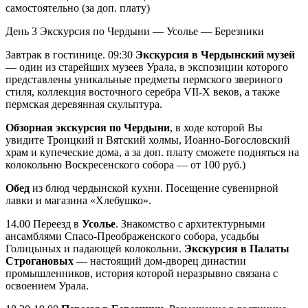
самостоятельно (за доп. плату)
День 3
Экскурсия по Чердыни — Усолье — Березники
Завтрак в гостинице. 09:30
Экскурсия в Чердынский музей
— один из старейших музеев Урала, в экспозиции которого
представлены уникальные предметы пермского звериного
стиля, коллекция восточного серебра VII-X веков, а также
пермская деревянная скульптура.
Обзорная экскурсия по Чердыни
, в ходе которой Вы
увидите Троицкий и Вятский холмы, Иоанно-Богословский
храм и купеческие дома, а за доп. плату сможете подняться на
колокольню Воскресенского собора — от 100 руб.)
Обед
из блюд чердынской кухни. Посещение сувенирной
лавки и магазина «Хлебушко».
14.00 Переезд в
Усолье
. Знакомство с архитектурными
ансамблями Спасо-Преображенского собора, усадьбы
Голицыных и падающей колокольни.
Экскурсия в Палаты
Строгановых
— настоящий дом-дворец династии
промышленников, история которой неразрывно связана с
освоением Урала.