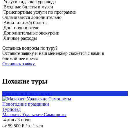
Услуги гида-экскурсовода
Входные билеты в музеи
Транспортные услуги по программе
Оплачивается
дополнительно
Авиа- или ж/д билеты
Доп. ночи в отеле
Дополнительные экскурсии
Личные расходы
Остались вопросы по туру?
Оставьте заявку и наш менеджер свяжется с вами в
ближайшее время
Оставить заявку
Похожие туры
Новогодний поезд-круиз
Н
Новогодние праздники
Т
Турпоезд
Малахит: Уральские Самоцветы
М
4 дня / 3 ночи
4
от 59 500 ₽
/ за 1 чел
о