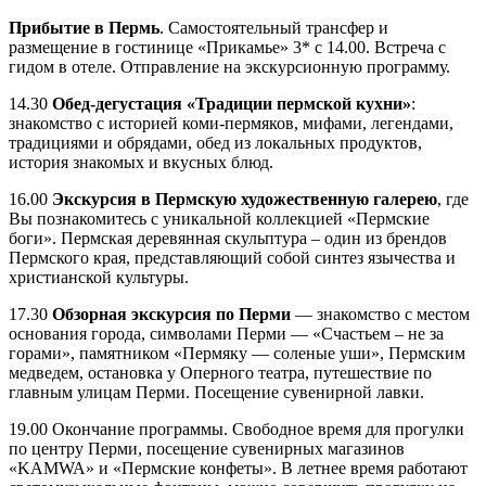
Прибытие в Пермь
. Самостоятельный трансфер и
размещение в гостинице «Прикамье» 3* с 14.00. Встреча с
гидом в отеле. Отправление на экскурсионную программу.
14.30
Обед-дегустация «Традиции пермской кухни»
:
знакомство с историей коми-пермяков, мифами, легендами,
традициями и обрядами, обед из локальных продуктов,
история знакомых и вкусных блюд.
16.00
Экскурсия в Пермскую художественную галерею
, где
Вы познакомитесь с уникальной коллекцией «Пермские
боги». Пермская деревянная скульптура – один из брендов
Пермского края, представляющий собой синтез язычества и
христианской культуры.
17.30
Обзорная экскурсия по Перми
— знакомство с местом
основания города, символами Перми — «Счастьем – не за
горами», памятником «Пермяку — соленые уши», Пермским
медведем, остановка у Оперного театра, путешествие по
главным улицам Перми. Посещение сувенирной лавки.
19.00 Окончание программы. Свободное время для прогулки
по центру Перми, посещение сувенирных магазинов
«KAMWA» и «Пермские конфеты». В летнее время работают