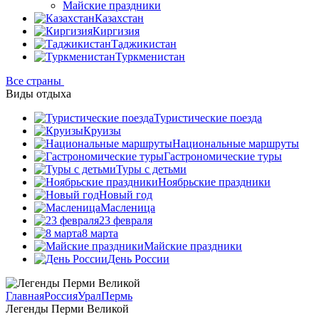
Майские праздники
Казахстан
Киргизия
Таджикистан
Туркменистан
Все страны
Виды отдыха
Туристические поезда
Круизы
Национальные маршруты
Гастрономические туры
Туры с детьми
Ноябрьские праздники
Новый год
Масленица
23 февраля
8 марта
Майские праздники
День России
Главная
Россия
Урал
Пермь
Легенды Перми Великой