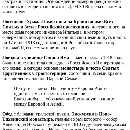
Завтрак в гостинице. Освобождение номеров (вещи можно
оставить в камере хранения отеля). 09:30 Встреча с гидом в
холле отеля.
Посещение Храма-Памятника на Крови во имя Всех
Святых в Земле Российской просиявших
, построенного на
месте дома горного инженера Ипатьева, в котором
содержались под арестом и закончил свой земной путь в ночь
на 17 июля 1918 года последний Российский Император
Николай II, его семья и четверо слуг.
Поездка в урочище Ганина Яма
— место, куда в 1918 году
были привезены тела последнего Российского Императора и
его семьи, а сегодня основан
монастырь в честь Святых
Царственных Страстотерпцев
, состоящий из семи храмов
по количеству членов Царской Семьи
По пути — заезд «На границу «Европы-Азии» —
один из самых известных символов
Екатеринбурга, обозначающий условную границу
между Европой и Азией.
Обед
с блюдами уральской кухни.
Экскурсия в Ново-
Тихвинский монастырь
, главный храм которого – собор
Александра Невского, учрежден в 1810 году именным указом
Александра I, а сестры Ново-Тихвинской обители оказывали