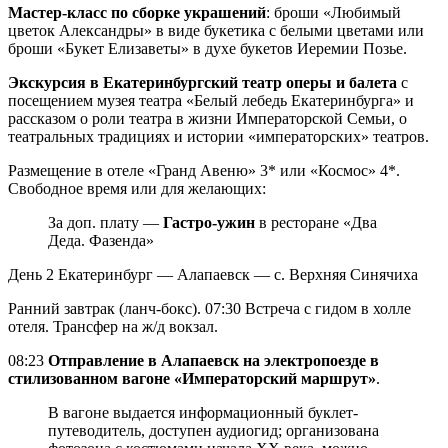
Мастер-класс по сборке украшений
: броши «Любимый
цветок Александры» в виде букетика с белыми цветами или
броши «Букет Елизаветы» в духе букетов Иеремии Позье.
Экскурсия в Екатеринбургский театр оперы и балета
с
посещением музея театра «Белый лебедь Екатеринбурга» и
рассказом о роли театра в жизни Императорской Семьи, о
театральных традициях и истории «императорских» театров.
Размещение в отеле «Гранд Авеню» 3* или «Космос» 4*.
Свободное время или для желающих:
За доп. плату —
Гастро-ужин
в ресторане «Два
Деда. Фазенда»
День 2
Екатеринбург — Алапаевск — с. Верхняя Синячиха
Ранний завтрак (ланч-бокс). 07:30 Встреча с гидом в холле
отеля. Трансфер на ж/д вокзал.
08:23
Отправление в Алапаевск на электропоезде в
стилизованном вагоне «Императорский маршрут»
.
В вагоне выдается информационный буклет-
путеводитель, доступен аудиогид; организована