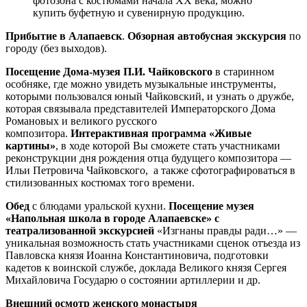
фотозона с костюмами начала ХХ века, можно
купить буфетную и сувенирную продукцию.
Прибытие в Алапаевск
.
Обзорная автобусная экскурсия
по
городу (без выходов).
Посещение Дома-музея П.И. Чайковского
в старинном
особняке, где можно увидеть музыкальные инструменты,
которыми пользовался юный Чайковский, и узнать о дружбе,
которая связывала представителей Императорского Дома
Романовых и великого русского
композитора.
Интерактивная программа «Живые
картины»
, в ходе которой Вы сможете стать участниками
реконструкции дня рождения отца будущего композитора —
Ильи Петровича Чайковского, а также сфотографироваться в
стилизованных костюмах того времени.
Обед
с блюдами уральской кухни.
Посещение музея
«Напольная школа в городе Алапаевске» с
театрализованной экскурсией
«Изгнаны правды ради…» —
уникальная возможность стать участниками сценок отъезда из
Павловска князя Иоанна Константиновича, подготовки
кадетов к воинской службе, доклада Великого князя Сергея
Михайловича Государю о состоянии артиллерии и др.
Внешний осмотр женского монастыря