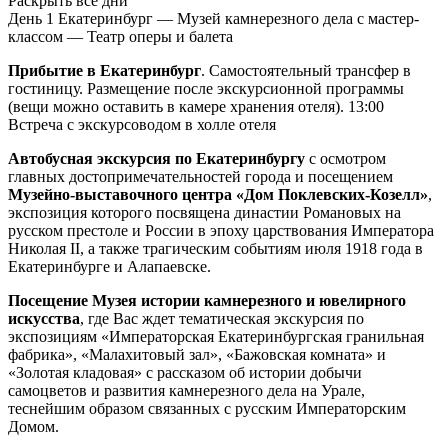
Раскрыть все дни
День 1
Екатеринбург — Музей камнерезного дела с мастер-
классом — Театр оперы и балета
Прибытие в Екатеринбург
. Самостоятельный трансфер в
гостиницу. Размещение после экскурсионной программы
(вещи можно оставить в камере хранения отеля). 13:00
Встреча с экскурсоводом в холле отеля
Автобусная экскурсия по Екатеринбургу
с осмотром
главных достопримечательностей города и посещением
Музейно-выставочного центра «Дом Поклевских-Козелл»
,
экспозиция которого посвящена династии Романовых на
русском престоле и России в эпоху царствования Императора
Николая II, а также трагическим событиям июля 1918 года в
Екатеринбурге и Алапаевске.
Посещение Музея истории камнерезного и ювелирного
искусства
, где Вас ждет тематическая экскурсия по
экспозициям «Императорская Екатеринбургская гранильная
фабрика», «Малахитовый зал», «Бажовская комната» и
«Золотая кладовая» с рассказом об истории добычи
самоцветов и развития камнерезного дела на Урале,
теснейшим образом связанных с русским Императорским
Домом.