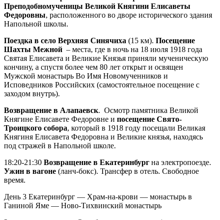
Преподобномученицы Великой Княгини Елисаветы
Федоровны
, расположенного во дворе исторического здания
Напольной школы.
Поездка в село Верхняя Синячиха
(15 км).
Посещение
Шахты Межной
– места, где в ночь на 18 июля 1918 года
Святая Елисавета и Великие Князья приняли мученическую
кончину, а спустя более чем 80 лет открыт и освящен
Мужской монастырь Во Имя Новомученников и
Исповедников Российских (самостоятельное посещение с
заходом внутрь).
Возвращение в Алапаевск
. Осмотр памятника Великой
Княгине Елисавете Федоровне и
посещение Свято-
Троицкого собора
, который в 1918 году посещали Великая
Княгиня Елисавета Федоровна и Великие князья, находясь
под стражей в Напольной школе.
18:20-21:30
Возвращение в Екатеринбург
на электропоезде.
Ужин в вагоне
(ланч-бокс). Трансфер в отель. Свободное
время.
День 3
Екатеринбург — Храм-на-крови — монастырь в
Ганиной Яме — Ново-Тихвинский монастырь