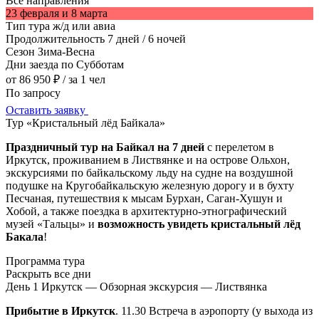
Все направления
23 февраля и 8 марта
Тип тура
ж/д или авиа
Продолжительность
7 дней / 6 ночей
Сезон
Зима-Весна
Дни заезда
по Субботам
от 86 950 ₽
/ за 1 чел
По запросу
Оставить заявку
Тур «Кристальный лёд Байкала»
Праздничный тур на Байкал на 7 дней
с перелетом в
Иркутск, проживанием в Листвянке и на острове Ольхон,
экскурсиями по байкальскому льду на судне на воздушной
подушке на Кругобайкальскую железную дорогу и в бухту
Песчаная, путешествия к мысам Бурхан, Саган-Хушун и
Хобой, а также поездка в архитектурно-этнографический
музей «Тальцы» и
возможность увидеть кристальный лёд
Бакала
!
Программа тура
Раскрыть все дни
День 1
Иркутск — Обзорная экскурсия — Листвянка
Прибытие в Иркутск
. 11.30 Встреча в аэропорту (у выхода из