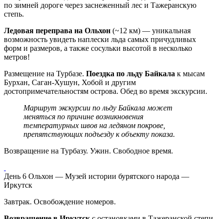
по зимней дороге через заснеженный лес и Тажеранскую
степь.
Ледовая переправа на Ольхон
(~12 км) — уникальная
возможность увидеть наплески льда самых причудливых
форм и размеров, а также сосульки высотой в несколько
метров!
Размещение на Турбазе.
Поездка по льду Байкала
к мысам
Бурхан, Саган-Хушун, Хобой и другим
достопримечательностям острова. Обед во время экскурсии.
Маршрут экскурсии по льду Байкала может
меняться по причине возникновения
температурных швов на ледяном покрове,
препятствующих подъезду к объекту показа.
Возвращение на Турбазу. Ужин. Свободное время.
День 6
Ольхон — Музей истории бурятского народа —
Иркутск
Завтрак. Освобождение номеров.
Возвращение в Иркутск
с остановками в Тажеранской степи