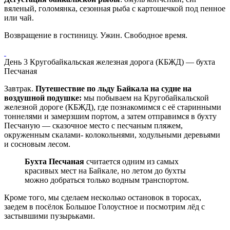
вяленый, голомянка, сезонная рыба с картошечкой под пенное
или чай.
Возвращение в гостиницу. Ужин. Свободное время.
День 3
Кругобайкальская железная дорога (КБЖД) — бухта
Песчаная
Завтрак.
Путешествие по льду Байкала на судне на
воздушной подушке:
мы побываем на Кругобайкальской
железной дороге (КБЖД), где познакомимся с её старинными
тоннелями и замерзшим портом, а затем отправимся в бухту
Песчаную — сказочное место с песчаным пляжем,
окруженным скалами- колокольнями, ходульными деревьями
и сосновым лесом.
Бухта Песчаная
считается одним из самых
красивых мест на Байкале, но летом до бухты
можно добраться только водным транспортом.
Кроме того, мы сделаем несколько остановок в торосах,
заедем в посёлок Большое Голоустное и посмотрим лёд с
застывшими пузырьками.