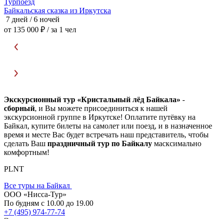
Турпоезд
Байкальская сказка из Иркутска
Б
7 дней / 6 ночей
8
от 135 000 ₽
/ за 1 чел
о
Экскурсионный тур «Кристальный лёд Байкала»
-
сборный
, и Вы можете присоединиться к нашей
экскурсионной группе в Иркутске! Оплатите путёвку на
Байкал, купите билеты на самолет или поезд, и в назначенное
время и месте Вас будет встречать наш представитель, чтобы
сделать Ваш
праздничный тур по Байкалу
масксимально
комфортным!
PLNT
Все туры на Байкал
ООО «Нисса-Тур»
По будням с 10.00 до 19.00
+7 (495) 974-77-74