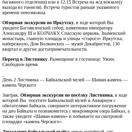
багажного отделения) или в 12.15 Встреча на ж/д вокзале(у
выхода из тоннеля). Встреча туристов раньше указанного
времени невозможна.
Обзорная экскурсия по Иркутску
, в ходе которой Вы
увидите Богоявленский собор, памятники императору
Александру III и КОЛЧАКУ, Спасскую церковь, Знаменский
монастырь, главную площадь и улицы «старого» Иркутска,
набережную, Дом Волконских — музей Декабристов, 130
квартал и другие достопримечательности.
Переезд в Листвянку
. Размещение в гостинице. Ужин.
Свободное время.
День 2
Листвянка — Байкальский музей — Шаман-камень —
камень Черского
Завтрак.
Обзорная экскурсия по посёлку Листвянка
, в ходе
которой Вы посетите Байкальский музей и Аквариум с
обитателями Байкала, совершите интерактивное погружение
на дно Байкала и познакомитесь с микромиром озера Байкал, а
также увидите «Шаман-камень» и побываете на смотровой
площадке «камень Черского».
Дегустация байкальской рыбы
: омуль копчёный, сиг