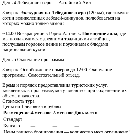
День 4
Лебединое озеро — Алтайский Аил
Завтрак.
Экскурсия на Лебединое озеро
(120 км), где зимуют
сотни великолепных лебедей-кликунов, полюбоваться на
которых можно только зимой!
~14.00 Возвращение в Горно-Алтайск.
Посещение аила
, где
мы познакомимся с древними традициями алтайцев,
послушаем горловое пение и поужинаем с блюдами
национальной кухни.
День 5
Окончание программы
Завтрак. Освобождение номеров до 12:00. Окончание
программы. Самостоятельный отъезд.
Время и порядок предоставления туристских услуг,
заявленных в программе, могут меняться при сохранении их
объема и качества.
Стоимость тура
Цены на 1 человека в рублях
Размещение
4-местное
2-местное
Доп. место
Стандарт
—
—
—
Бунгало
—
—
—
Цены раннего бронирования — количество мест ограничено!