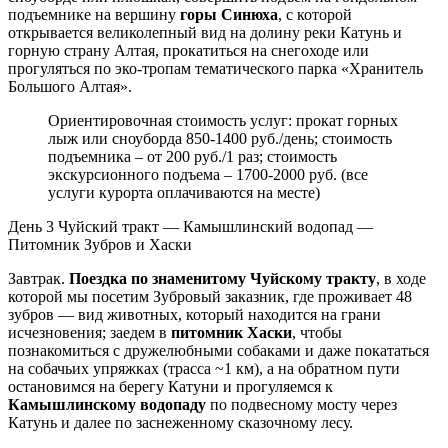
подъемнике на вершину
горы Синюха
, с которой
открывается великолепный вид на долину реки Катунь и
горную страну Алтая, прокатиться на снегоходе или
прогуляться по эко-тропам тематического парка «Хранитель
Большого Алтая».
Ориентировочная стоимость услуг: прокат горных
лыж или сноуборда 850-1400 руб./день; стоимость
подъемника – от 200 руб./1 раз; стоимость
экскурсионного подъема – 1700-2000 руб. (все
услуги курорта оплачиваются на месте)
День 3
Чуйский тракт — Камышлинский водопад —
Питомник Зубров и Хаски
Завтрак.
Поездка по знаменитому Чуйскому тракту
, в ходе
которой мы посетим Зубровый заказник, где проживает 48
зубров — вид животных, который находится на грани
исчезновения; заедем в
питомник Хаски
, чтобы
познакомиться с дружелюбными собаками и даже покататься
на собачьих упряжках (трасса ~1 км), а на обратном пути
остановимся на берегу Катуни и прогуляемся к
Камышлинскому водопаду
по подвесному мосту через
Катунь и далее по заснеженному сказочному лесу.