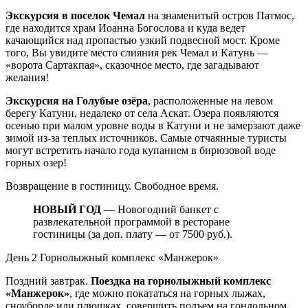
Экскурсия в поселок Чемал
на знаменитый остров Патмос,
где находится храм Иоанна Богослова и куда ведет
качающийся над пропастью узкий подвесной мост. Кроме
того, Вы увидите место слияния рек Чемал и Катунь —
«ворота Сартакпая», сказочное место, где загадывают
желания!
Экскурсия на Голубые озёра
, расположенные на левом
берегу Катуни, недалеко от села Аскат. Озера появляются
осенью при малом уровне воды в Катуни и не замерзают даже
зимой из-за теплых источников. Самые отчаянные туристы
могут встретить начало года купанием в бирюзовой воде
горных озер!
Возвращение в гостиницу. Свободное время.
НОВЫЙ ГОД
— Новогодний банкет с
развлекательной программой в ресторане
гостиницы (за доп. плату — от 7500 руб.).
День 2
Горнолыжный комплекс «Манжерок»
Поздний завтрак.
Поездка на горнолыжный комплекс
«Манжерок»
, где можно покататься на горных лыжах,
сноуборде или плюшках, совершить подъем на гондольном