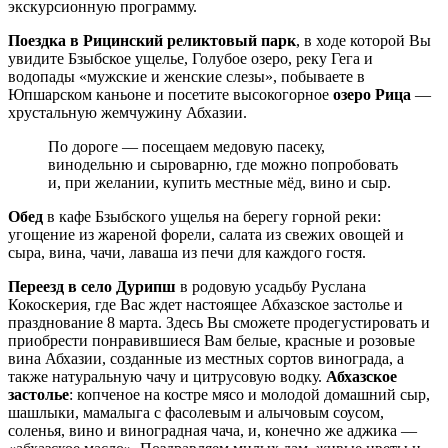
экскурсионную программу.
Поездка в Рицинский реликтовый парк
, в ходе которой Вы
увидите Бзыбское ущелье, Голубое озеро, реку Гега и
водопады «мужские и женские слезы», побываете в
Юпшарском каньоне и посетите высокогорное
озеро Рица
—
хрустальную жемчужину Абхазии.
По дороге — посещаем медовую пасеку,
винодельню и сыроварню, где можно попробовать
и, при желании, купить местные мёд, вино и сыр.
Обед
в кафе Бзыбского ущелья на берегу горной реки:
угощение из жареной форели, салата из свежих овощей и
сыра, вина, чачи, лаваша из печи для каждого гостя.
Переезд в село Дурипш
в родовую усадьбу Руслана
Кокоскерия, где Вас ждет настоящее Абхазское застолье и
празднование 8 марта. Здесь Вы сможете продегустировать и
приобрести понравившиеся Вам белые, красные и розовые
вина Абхазии, созданные из местных сортов винограда, а
также натуральную чачу и цитрусовую водку.
Абхазское
застолье
: копченое на костре мясо и молодой домашний сыр,
шашлыки, мамалыга с фасолевым и алычовым соусом,
соленья, вино и виноградная чача, и, конечно же аджика —