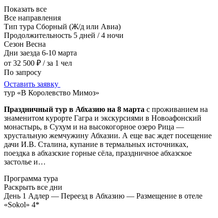
Показать все
Все направления
Тип тура
Сборный (Ж/д или Авиа)
Продолжительность
5 дней / 4 ночи
Сезон
Весна
Дни заезда
6-10 марта
от 32 500 ₽
/ за 1 чел
По запросу
Оставить заявку
тур «В Королевство Мимоз»
Праздничный тур в Абхазию на 8 марта
с проживанием на
знаменитом курорте Гагра и экскурсиями в Новоафонский
монастырь, в Сухум и на высокогорное озеро Рица —
хрустальную жемчужину Абхазии. А еще вас ждет посещение
дачи И.В. Сталина, купание в термальных источниках,
поездка в абхазские горные сёла, праздничное абхазское
застолье и…
Программа тура
Раскрыть все дни
День 1
Адлер — Переезд в Абхазию — Размещение в отеле
«Sokol» 4*