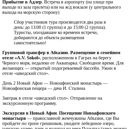
Прибытие в Адлер
. Встреча в аэропорту (на улице при
выходе из зала прилета) или на ж/д вокзале (у центрального
выхода на морскую сторону)
Сбор участников тура производится два раза в
день: до 13:00 (1 группа) и до 15:00 (2 группа).
Туристы, опоздавшие ко времени встречи,
добираются до объекта размещения
самостоятельно!
Групповой трансфер в Абхазию
.
Размещение в семейном
отеле «A.V. Sokol»
, расположенном в Гаграх на берегу
Черного моря, недалеко от Аквапарка. Свободное время. Для
желающих — открытый подогреваемый бассейн. Ужин в
отеле «шведский стол».
День 2
Новый Афон — Новоафонский монастырь —
Новоафонская пещера — дача И. Сталина
Завтрак в отеле «шведский стол». Отправление на
экскурсионную программу.
Экскурсия в Новый Афон
.
Посещение Новоафонского
монастыря
— православной жемчужины Абхазии, где Вы
пройдете по тропе грешников, увидите лебединое озеро,
царскую аллею, парк и водопад на реке Псцырха (здесь можно