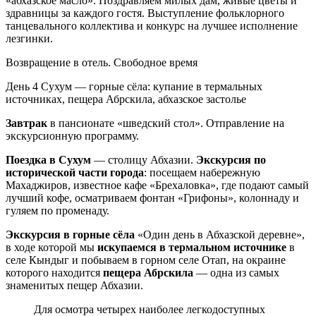
«абхазское масло». Поздравляем милых дам, живые цветы и
здравницы за каждого гостя. Выступление фольклорного
танцевального коллектива и конкурс на лучшее исполнение
лезгинки.
Возвращение в отель. Свободное время
День 4
Сухум — горные сёла: купание в термальных
источниках, пещера Абрскила, абхазское застолье
Завтрак
в пансионате «шведский стол». Отправление на
экскурсионную программу.
Поездка в Сухум
— столицу Абхазии.
Экскурсия по
исторической части города
: посещаем набережную
Махаджиров, известное кафе «Брехаловка», где подают самый
лучший кофе, осматриваем фонтан «Грифоны», колоннаду и
гуляем по променаду.
Экскурсия в горные сёла
«Один день в Абхазской деревне»,
в ходе которой мы
искупаемся в термальном источнике
в
селе Кындыг и побываем в горном селе Отап, на окраине
которого находится
пещера Абрскила
— одна из самых
знаменитых пещер Абхазии.
Для осмотра четырех наиболее легкодоступных