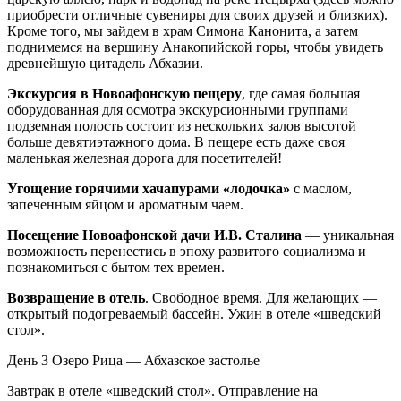
приобрести отличные сувениры для своих друзей и близких).
Кроме того, мы зайдем в храм Симона Канонита, а затем
поднимемся на вершину Анакопийской горы, чтобы увидеть
древнейшую цитадель Абхазии.
Экскурсия в Новоафонскую пещеру
, где самая большая
оборудованная для осмотра экскурсионными группами
подземная полость состоит из нескольких залов высотой
больше девятиэтажного дома. В пещере есть даже своя
маленькая железная дорога для посетителей!
Угощение горячими хачапурами «лодочка»
с маслом,
запеченным яйцом и ароматным чаем.
Посещение Новоафонской дачи И.В. Сталина
— уникальная
возможность перенестись в эпоху развитого социализма и
познакомиться с бытом тех времен.
Возвращение в отель
. Свободное время. Для желающих —
открытый подогреваемый бассейн. Ужин в отеле «шведский
стол».
День 3
Озеро Рица — Абхазское застолье
Завтрак в отеле «шведский стол». Отправление на