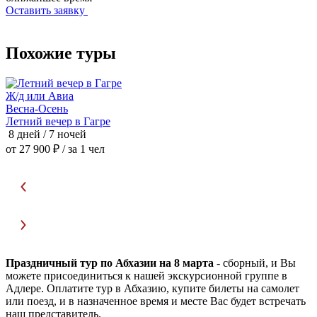
Оставить заявку
Похожие туры
Ж/д или Авиа
Ж
Весна-Осень
В
Летний вечер в Гагре
С
8 дней / 7 ночей
8
от 27 900 ₽
/ за 1 чел
о
Праздничный тур по Абхазии на 8 марта
- сборный, и Вы
можете присоединиться к нашей экскурсионной группе в
Адлере. Оплатите тур в Абхазию, купите билеты на самолет
или поезд, и в назначенное время и месте Вас будет встречать
наш представитель.