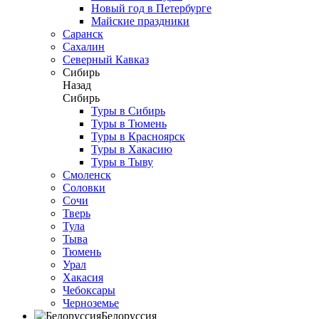
Новый год в Петербурге
Майские праздники
Саранск
Сахалин
Северный Кавказ
Сибирь
Назад
Сибирь
Туры в Сибирь
Туры в Тюмень
Туры в Красноярск
Туры в Хакасию
Туры в Тыву
Смоленск
Соловки
Сочи
Тверь
Тула
Тыва
Тюмень
Урал
Хакасия
Чебоксары
Черноземье
Белоруссия