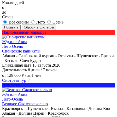
Кол-во дней
от
до
Сезон
Все сезоны
Лето
Осень
Показать
Сбросить фильтры
Национальный маршрут
Ж/д или Авиа
Лето-Осень
Сибирские каникулы
Абакан - Салбыкский курган - Оглахты - Шушенское - Ергаки
- Кызыл - След Будды
Ближайшая дата
13 августа 2026
Длительность
8 дней / 7 ночей
от 129 000 ₽
/ за 1 чел
Смотреть тур
Гранд-тур
Ж/д или Авиа
Лето-Осень
Великое Саянское кольцо
Красноярск - Шушенское - Кызыл - Казановка - Долина Кюг -
Абакан - Долина Царей - Красноярск