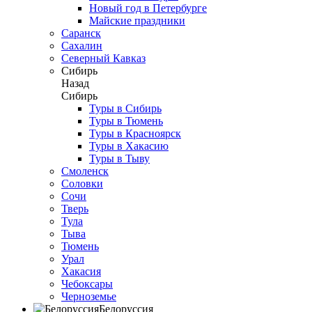
Новый год в Петербурге
Майские праздники
Саранск
Сахалин
Северный Кавказ
Сибирь
Назад
Сибирь
Туры в Сибирь
Туры в Тюмень
Туры в Красноярск
Туры в Хакасию
Туры в Тыву
Смоленск
Соловки
Сочи
Тверь
Тула
Тыва
Тюмень
Урал
Хакасия
Чебоксары
Черноземье
Белоруссия